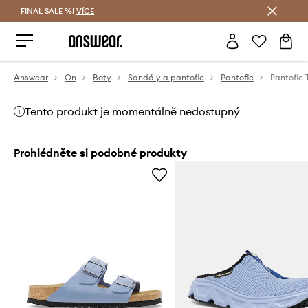
FINAL SALE %!
VÍCE
Ušetřete s Answear Club
Answear
On
Boty
Sandály a pantofle
Pantofle
Tento produkt je momentálně nedostupný
Prohlédněte si podobné produkty