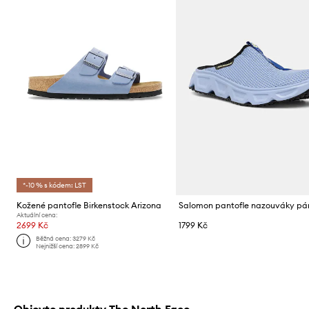
*-10 % s kódem: LST
Kožené pantofle Birkenstock Arizona
Aktuální cena:
2699 Kč
1799 Kč
Běžná cena:
3279 Kč
Nejnižší cena:
2899 Kč