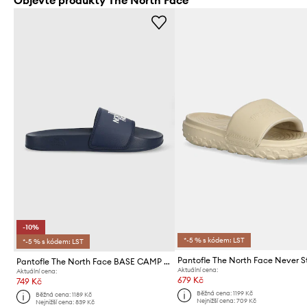
Objevte produkty The North Face
-10%
*-5 % s kódem: LST
*-5 % s kódem: LST
Pantofle The North Face BASE CAMP SLIDE III
Aktuální cena:
Aktuální cena:
679 Kč
749 Kč
Běžná cena:
1199 Kč
Běžná cena:
1189 Kč
Nejnižší cena:
709 Kč
Nejnižší cena:
839 Kč