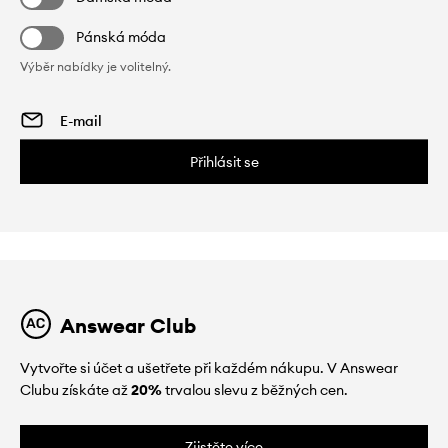
Pánská móda
Výběr nabídky je volitelný.
Přihlásit se
Answear Club
Vytvořte si účet a ušetřete při každém nákupu. V Answear
Clubu získáte až
20%
trvalou slevu z běžných cen.
Zjistěte více