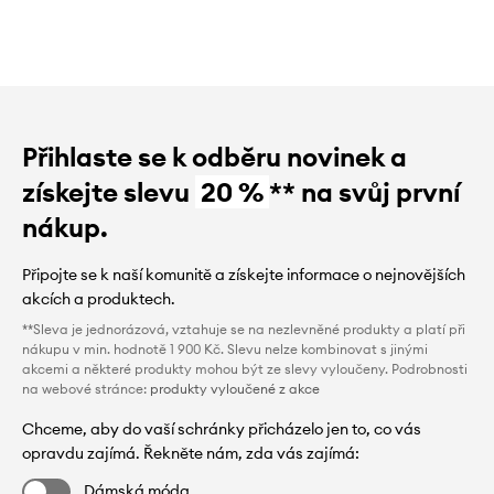
Přihlaste se k odběru novinek a
získejte slevu
20 %
** na svůj první
nákup.
Připojte se k naší komunitě a získejte informace o nejnovějších
akcích a produktech.
**Sleva je jednorázová, vztahuje se na nezlevněné produkty a platí při
nákupu v min. hodnotě 1 900 Kč. Slevu nelze kombinovat s jinými
akcemi a některé produkty mohou být ze slevy vyloučeny. Podrobnosti
na webové stránce:
produkty vyloučené z akce
Chceme, aby do vaší schránky přicházelo jen to, co vás
opravdu zajímá. Řekněte nám, zda vás zajímá:
Dámská móda