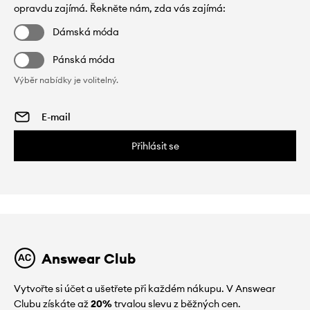
opravdu zajímá. Řekněte nám, zda vás zajímá:
Dámská móda
Pánská móda
Výběr nabídky je volitelný.
Přihlásit se
Answear Club
Vytvořte si účet a ušetřete při každém nákupu. V Answear
Clubu získáte až
20%
trvalou slevu z běžných cen.