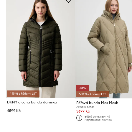
-13%
*-15 % s kódem: LST
*-10 % s kódem: LST
DKNY dlouhá bunda dámská
Péřová bunda Mos Mosh
Aktuální cena:
4599 Kč
3699 Kč
Běžná cena:
8699 Kč
Nejnižší cena:
4299 Kč