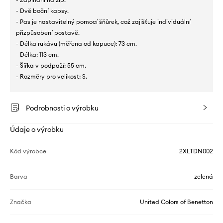
- Dvě boční kapsy.
- Pas je nastavitelný pomocí šňůrek, což zajišťuje individuální
přizpůsobení postavě.
- Délka rukávu (měřena od kapuce): 73 cm.
- Délka: 113 cm.
- Šířka v podpaží: 55 cm.
- Rozměry pro velikost: S.
Podrobnosti o výrobku
Údaje o výrobku
Kód výrobce
2XLTDN002
Barva
zelená
Značka
United Colors of Benetton