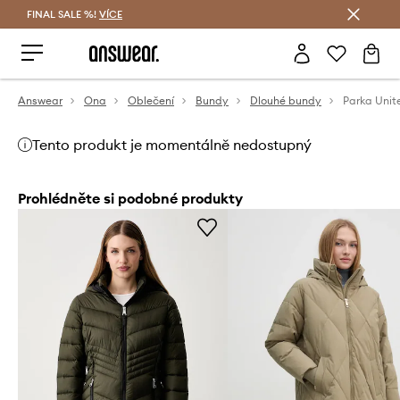
FINAL SALE %!
VÍCE
Ušetřete s Answear Club
Answear
Ona
Oblečení
Bundy
Dlouhé bundy
Parka Unit
Tento produkt je momentálně nedostupný
Prohlédněte si podobné produkty