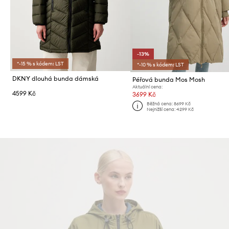
-13%
*-15 % s kódem: LST
*-10 % s kódem: LST
DKNY dlouhá bunda dámská
Péřová bunda Mos Mosh
Aktuální cena:
4599 Kč
3699 Kč
Běžná cena:
8699 Kč
Nejnižší cena:
4299 Kč