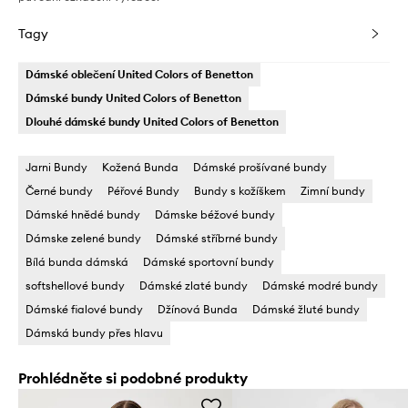
Tagy
Dámské oblečení United Colors of Benetton
Dámské bundy United Colors of Benetton
Dlouhé dámské bundy United Colors of Benetton
Jarni Bundy
Kožená Bunda
Dámské prošívané bundy
Černé bundy
Péřové Bundy
Bundy s kožíškem
Zimní bundy
Dámské hnědé bundy
Dámske béžové bundy
Dámske zelené bundy
Dámské stříbrné bundy
Bílá bunda dámská
Dámské sportovní bundy
softshellové bundy
Dámské zlaté bundy
Dámské modré bundy
Dámské fialové bundy
Džínová Bunda
Dámské žluté bundy
Dámská bundy přes hlavu
Prohlédněte si podobné produkty