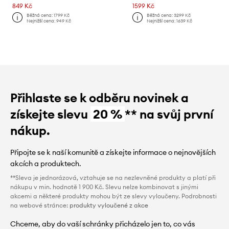
849 Kč
1599 Kč
Běžná cena:
1799 Kč
Běžná cena:
3299 Kč
Nejnižší cena:
949 Kč
Nejnižší cena:
1639 Kč
Přihlaste se k odběru novinek a
získejte slevu
20 %
** na svůj první
nákup.
Připojte se k naší komunitě a získejte informace o nejnovějších
akcích a produktech.
**Sleva je jednorázová, vztahuje se na nezlevněné produkty a platí při
nákupu v min. hodnotě 1 900 Kč. Slevu nelze kombinovat s jinými
akcemi a některé produkty mohou být ze slevy vyloučeny. Podrobnosti
na webové stránce:
produkty vyloučené z akce
Chceme, aby do vaší schránky přicházelo jen to, co vás