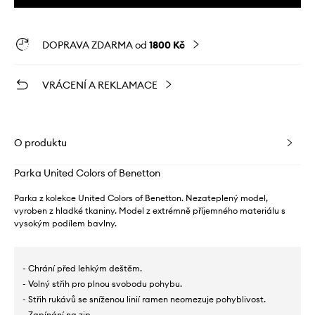
DOPRAVA ZDARMA od
1800 Kč
VRÁCENÍ A REKLAMACE
O produktu
Parka United Colors of Benetton
Parka z kolekce United Colors of Benetton. Nezateplený model,
vyroben z hladké tkaniny. Model z extrémně příjemného materiálu s
vysokým podílem bavlny.
- Chrání před lehkým deštěm.
- Volný střih pro plnou svobodu pohybu.
- Střih rukávů se sníženou linií ramen neomezuje pohyblivost.
- Zapínání na zip.