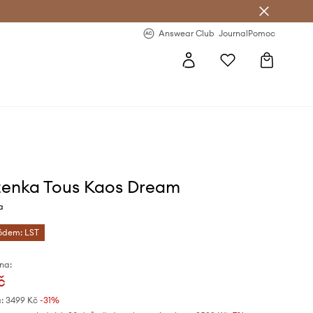
Answear Club
- 20 % na první objednávku
Answear Club
Journal
Pomoc
enka Tous Kaos Dream
a
kódem: LST
na:
č
:
3499 Kč
-31%