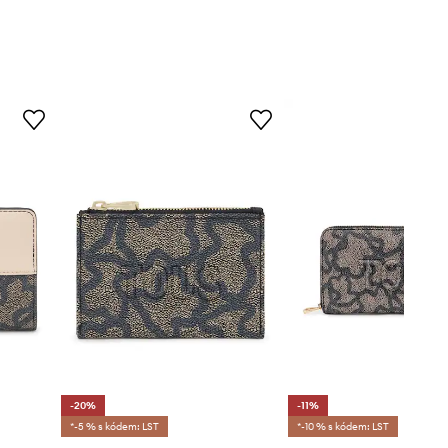
-20%
-11%
*-5 % s kódem: LST
*-10 % s kódem: LST