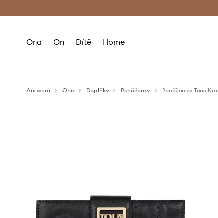
Premium Fashion Benefits
Doručení a vr
Ona
On
Dítě
Home
Answear
Ona
Doplňky
Peněženky
Peněženka Tous Ka