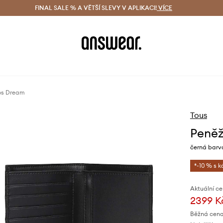
ácení zdarma (od 1800 Kč)
FINAL SALE % A VĚTŠÍ SLEVY V APLIKACI!
Doručení i do 24 h
VÍCE
Ušetřete s 
os Dream
Tous
Peněž
černá barv
*-10 % s 
Aktuální ce
2399 K
Běžná cena