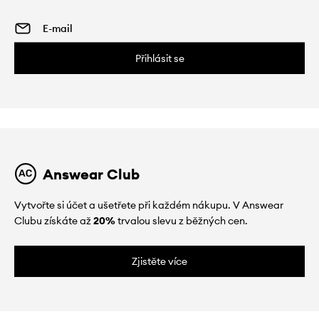
Přihlásit se
Answear Club
Vytvořte si účet a ušetřete při každém nákupu. V Answear
Clubu získáte až
20%
trvalou slevu z běžných cen.
Zjistěte více