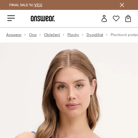
FINAL SALE %!
VÍCE
Ušetřete s Answear Club
Answear
Ona
Oblečení
Plavky
Dvojdílné