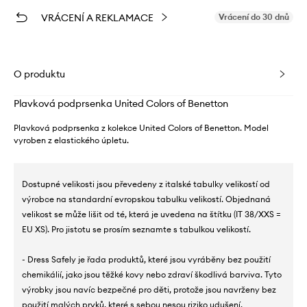
VRÁCENÍ A REKLAMACE
Vrácení do 30 dnů
O produktu
Plavková podprsenka United Colors of Benetton
Plavková podprsenka z kolekce United Colors of Benetton. Model
vyroben z elastického úpletu.
Dostupné velikosti jsou převedeny z italské tabulky velikostí od
výrobce na standardní evropskou tabulku velikostí. Objednaná
velikost se může lišit od té, která je uvedena na štítku (IT 38/XXS =
EU XS). Pro jistotu se prosím seznamte s tabulkou velikostí.
- Dress Safely je řada produktů, které jsou vyráběny bez použití
chemikálií, jako jsou těžké kovy nebo zdraví škodlivá barviva. Tyto
výrobky jsou navíc bezpečné pro děti, protože jsou navrženy bez
použití malých prvků, které s sebou nesou riziko udušení.