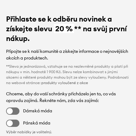
Přihlaste se k odběru novinek a
získejte slevu
20 %
** na svůj první
nákup.
Připojte se k naší komunitě a získejte informace o nejnovějších
akcích a produktech.
**Sleva je jednorázová, vztahuje se na nezlevněné produkty a platí při
nákupu v min. hodnotě 1 900 Kč. Slevu nelze kombinovat s jinými
akcemi a některé produkty mohou být ze slevy vyloučeny. Podrobnosti
na webové stránce:
produkty vyloučené z akce
Chceme, aby do vaší schránky přicházelo jen to, co vás
opravdu zajímá. Řekněte nám, zda vás zajímá:
Dámská móda
Pánská móda
Výběr nabídky je volitelný.