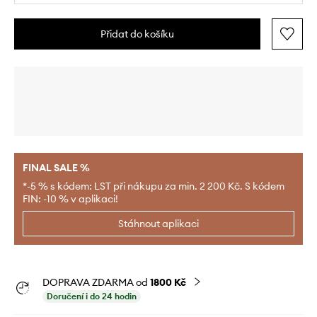
Přidat do košíku
FINAL SALE %
*-5 % s kódem: LST při nákupu za min. 2 200 Kč. S kódem
FIN: -10 % v aplikaci!
Stáhnout aplikaci
DOPRAVA ZDARMA od
1800 Kč
Doručení i do 24 hodin