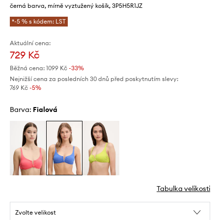
černá barva, mírně vyztužený košík, 3P5H5R1JZ
*-5 % s kódem: LST
Aktuální cena:
729 Kč
Běžná cena:
1099 Kč
-33%
Nejnižší cena za posledních 30 dnů před poskytnutím slevy:
769 Kč
 -5%
Barva:
fialová
Tabulka velikosti
Zvolte velikost