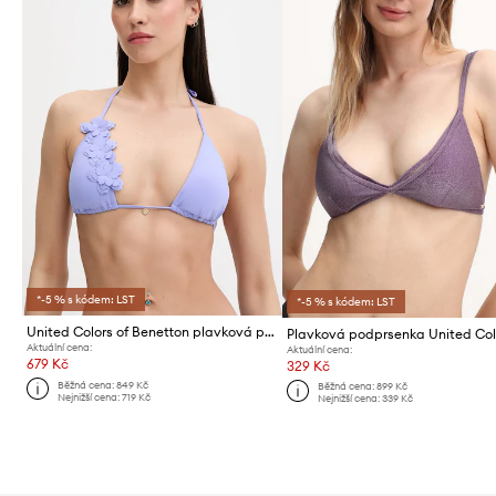
*-5 % s kódem: LST
*-5 % s kódem: LST
United Colors of Benetton plavková podprsenka dámská
Aktuální cena:
Aktuální cena:
679 Kč
329 Kč
Běžná cena:
849 Kč
Běžná cena:
899 Kč
Nejnižší cena:
719 Kč
Nejnižší cena:
339 Kč