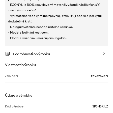
- ECONYL je 100% recyklovaný materiál, včetně rybářských sítí
získaných z oceánů.
- Vyjímatelné vsadky mírně zpevňují, stabilizují poprsí a poskytují
dodatečné krytí.
- Neregulovatelná, neodepínatelná ramínka.
- Model s bočními kosticemi.
- Model s vázáním umožňujícím regulaci.
Podrobnosti o výrobku
Vlastnosti výrobku
Zapínání
zavazování
Údaje o výrobku
Kód výrobce
3P5H5R1JZ