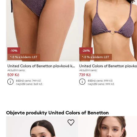
-10%
-26%
*-5 % s kódem: LST
*-5 % s kódem: LST
United Colors of Benetton plavkové kalhotky dámské
Aktuální cena:
Aktuální cena:
509 Kč
739 Kč
Běžná cena:
749 Kč
Běžná cena:
999 Kč
Nejnižší cena:
569 Kč
Nejnižší cena:
999 Kč
Objevte produkty United Colors of Benetton