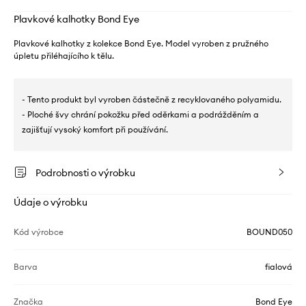
Plavkové kalhotky Bond Eye
Plavkové kalhotky z kolekce Bond Eye. Model vyroben z pružného
úpletu přiléhajícího k tělu.
- Tento produkt byl vyroben částečně z recyklovaného polyamidu.
- Ploché švy chrání pokožku před oděrkami a podrážděním a
zajišťují vysoký komfort při používání.
Podrobnosti o výrobku
Údaje o výrobku
Kód výrobce
BOUND050
Barva
fialová
Značka
Bond Eye