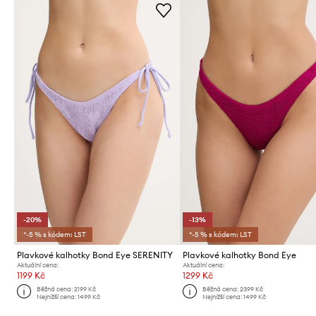
-20%
-13%
*-5 % s kódem: LST
*-5 % s kódem: LST
Plavkové kalhotky Bond Eye SERENITY
Plavkové kalhotky Bond Eye
Aktuální cena:
Aktuální cena:
1199 Kč
1299 Kč
Běžná cena:
2199 Kč
Běžná cena:
2399 Kč
Nejnižší cena:
1499 Kč
Nejnižší cena:
1499 Kč