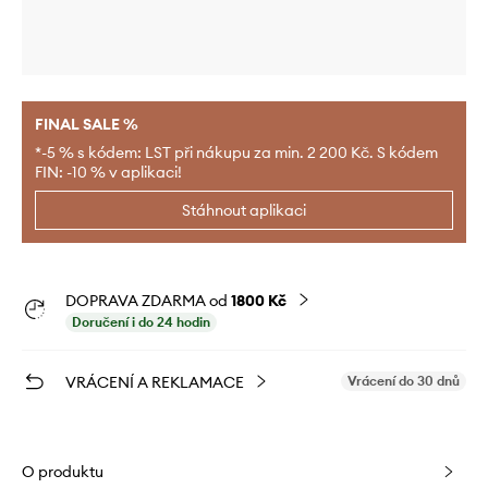
FINAL SALE %
*-5 % s kódem: LST při nákupu za min. 2 200 Kč. S kódem
FIN: -10 % v aplikaci!
Stáhnout aplikaci
DOPRAVA ZDARMA od
1800 Kč
Doručení i do 24 hodin
VRÁCENÍ A REKLAMACE
Vrácení do 30 dnů
O produktu