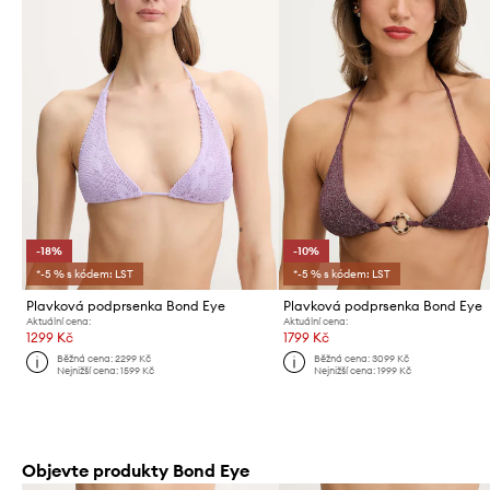
-18%
-10%
*-5 % s kódem: LST
*-5 % s kódem: LST
Plavková podprsenka Bond Eye
Plavková podprsenka Bond Eye
Aktuální cena:
Aktuální cena:
1299 Kč
1799 Kč
Běžná cena:
2299 Kč
Běžná cena:
3099 Kč
Nejnižší cena:
1599 Kč
Nejnižší cena:
1999 Kč
Objevte produkty Bond Eye