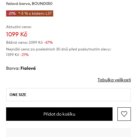
fialová barva, BOUND050
-21%
*-5 % s kódem: LST
Aktuální cena:
1099 Kč
Běžná cena:
2099 Kč
-47%
Nejnižší cena za posledních 30 dnů před poskytnutím slevy:
1399 Kč
 -21%
Barva:
fialová
Tabulka velikosti
ONE SIZE
Přidat do košíku