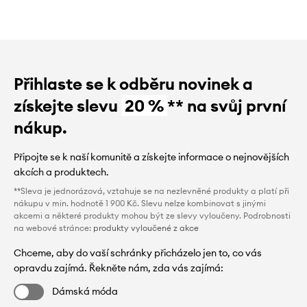
Přihlaste se k odběru novinek a
získejte slevu
20 %
** na svůj první
nákup.
Připojte se k naší komunitě a získejte informace o nejnovějších
akcích a produktech.
**Sleva je jednorázová, vztahuje se na nezlevněné produkty a platí při
nákupu v min. hodnotě 1 900 Kč. Slevu nelze kombinovat s jinými
akcemi a některé produkty mohou být ze slevy vyloučeny. Podrobnosti
na webové stránce:
produkty vyloučené z akce
Chceme, aby do vaší schránky přicházelo jen to, co vás
opravdu zajímá. Řekněte nám, zda vás zajímá:
Dámská móda