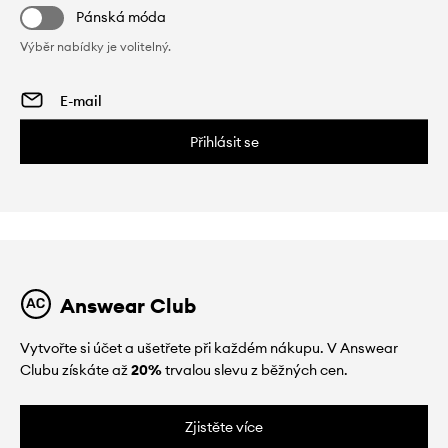
Pánská móda
Výběr nabídky je volitelný.
Přihlásit se
Answear Club
Vytvořte si účet a ušetřete při každém nákupu. V Answear
Clubu získáte až
20%
trvalou slevu z běžných cen.
Zjistěte více