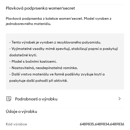
Plavková podprsenka women'secret
Plavková podprsenka z kolekce women'secret. Model vyroben z
jednobarevného materiálu.
- Tento výrobek je vyroben z recyklovaného polyamidu.
- Vyjímatelné vsadky mírně zpevňují, stabilizují poprsí a poskytují
dodatečné krytí.
- Model s bočními kosticemi.
- Nastavitelná, neodepínatelná ramínka.
- Další vrstva materiálu ve formě podšívky zvyšuje krytí a
poskytuje další pohodlí při aktivitě.
Podrobnosti o výrobku
Údaje o výrobku
Kód výrobce
6489835.6489834.6489836