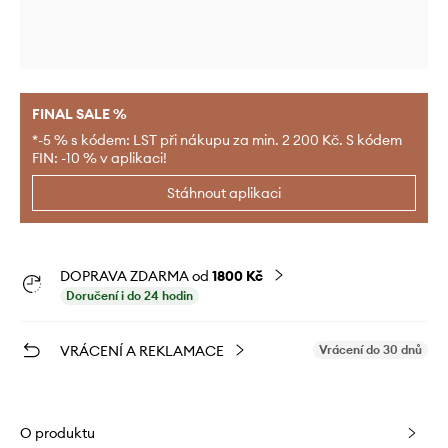
FINAL SALE %
*-5 % s kódem: LST při nákupu za min. 2 200 Kč. S kódem
FIN: -10 % v aplikaci!
Stáhnout aplikaci
DOPRAVA ZDARMA od
1800 Kč
Doručení i do 24 hodin
VRÁCENÍ A REKLAMACE
Vrácení do 30 dnů
O produktu