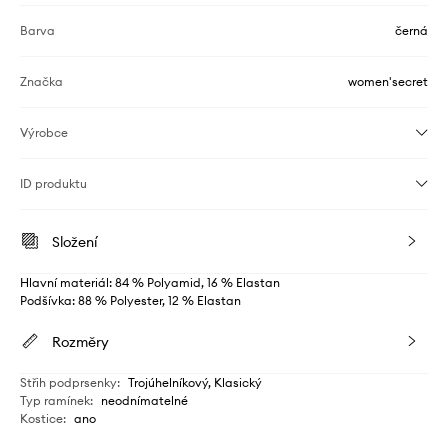
Barva
černá
Značka
women'secret
Výrobce
ID produktu
Složení
Hlavní materiál: 84 % Polyamid, 16 % Elastan
Podšívka: 88 % Polyester, 12 % Elastan
Rozměry
Střih podprsenky
:
Trojúhelníkový, Klasický
Typ ramínek
:
neodnímatelné
Kostice
:
ano