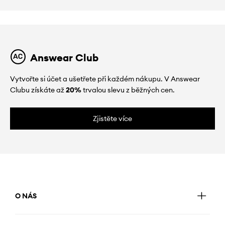
Answear Club
Vytvořte si účet a ušetřete při každém nákupu. V Answear
Clubu získáte až
20%
trvalou slevu z běžných cen.
Zjistěte více
O NÁS