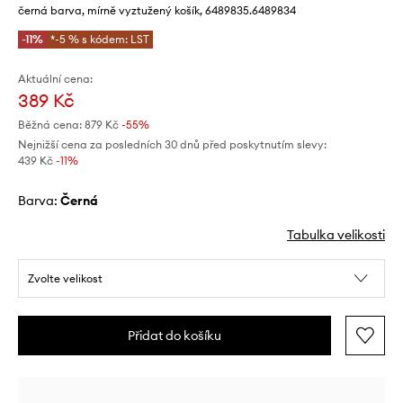
černá barva, mírně vyztužený košík, 6489835.6489834
-11%
*-5 % s kódem: LST
Aktuální cena:
389 Kč
Běžná cena:
879 Kč
-55%
Nejnižší cena za posledních 30 dnů před poskytnutím slevy:
439 Kč
 -11%
Barva:
černá
Tabulka velikosti
Zvolte velikost
Přidat do košíku