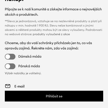
Připojte se k naší komunitě a získejte informace o nejnovějších
akcích a produktech.
**Sleva je jednorázová, vztahuje se na nezlevněné produkty a platí při
nákupu v min. hodnotě 1 900 Kč. Slevu nelze kombinovat s jinými
akcemi a některé produkty mohou být ze slevy vyloučeny. Podrobnosti
na webové stránce:
produkty vyloučené z akce
Chceme, aby do vaší schránky přicházelo jen to, co vás
opravdu zajímá. Řekněte nám, zda vás zajímá:
Dámská móda
Pánská móda
Výběr nabídky je volitelný.
Přihlásit se