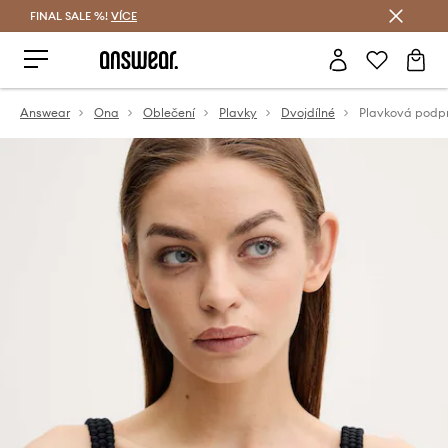
FINAL SALE %!
VÍCE
Ušetřete s Answear Club
Answear
Ona
Oblečení
Plavky
Dvojdílné