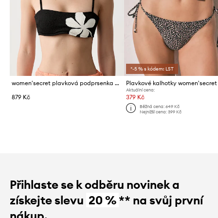
*-5 % s kódem: LST
women'secret plavková podprsenka dámská
Plavkové kalhotky women'secret
Aktuální cena:
879 Kč
379 Kč
Běžná cena:
649 Kč
Nejnižší cena:
399 Kč
Přihlaste se k odběru novinek a
získejte slevu
20 %
** na svůj první
nákup.