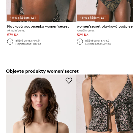
*-5 % s kódem: LST
*-5 % s kódem: LST
Plavková podprsenka women'secret
Aktuální cena:
Aktuální cena:
579 Kč
529 Kč
Běžná cena:
879 Kč
Běžná cena:
879 Kč
Nejnižší cena:
609 Kč
Nejnižší cena:
559 Kč
Objevte produkty women'secret