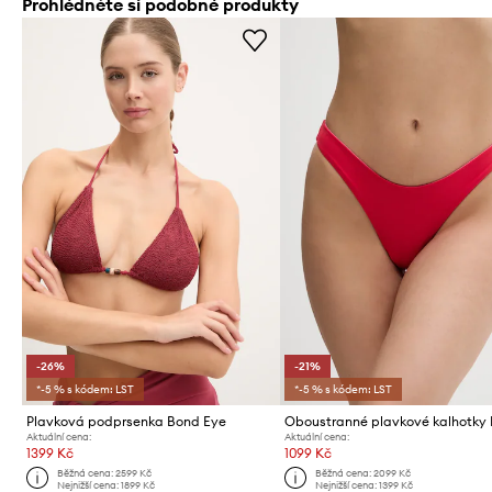
Prohlédněte si podobné produkty
-26%
-21%
*-5 % s kódem: LST
*-5 % s kódem: LST
Plavková podprsenka Bond Eye
Aktuální cena:
Aktuální cena:
1399 Kč
1099 Kč
Běžná cena:
2599 Kč
Běžná cena:
2099 Kč
Nejnižší cena:
1899 Kč
Nejnižší cena:
1399 Kč