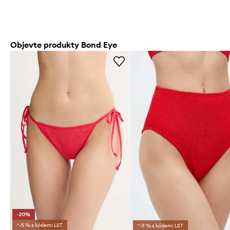
Objevte produkty Bond Eye
-20%
*-5 % s kódem: LST
*-5 % s kódem: LST