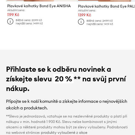
Plavkové kalhotky Bond Eye ANISHA
Plavkové kalhotky Bond Eye PA
Aktuální cena:
Aktuální cena:
1199 Kč
1399 Kč
Běžná cena:
2099 Kč
Běžná cena:
2499 Kč
Nejnižší cena:
1499 Kč
Nejnižší cena:
1419 Kč
Přihlaste se k odběru novinek a
získejte slevu
20 %
** na svůj první
nákup.
Připojte se k naší komunitě a získejte informace o nejnovějších
akcích a produktech.
**Sleva je jednorázová, vztahuje se na nezlevněné produkty a platí při
nákupu v min. hodnotě 1 900 Kč. Slevu nelze kombinovat s jinými
akcemi a některé produkty mohou být ze slevy vyloučeny. Podrobnosti
na webové stránce:
produkty vyloučené z akce