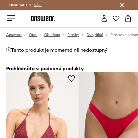
FINAL SALE %!
VÍCE
Ušetřete s Answear Club
Answear
Ona
Oblečení
Plavky
Dvojdílné
Plavkové kalho
Tento produkt je momentálně nedostupný
Prohlédněte si podobné produkty