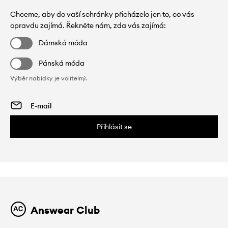
Chceme, aby do vaší schránky přicházelo jen to, co vás
opravdu zajímá. Řekněte nám, zda vás zajímá:
Dámská móda
Pánská móda
Výběr nabídky je volitelný.
Přihlásit se
Answear Club