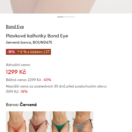
Bond Eye
Plavkové kalhotky Bond Eye
červená barva, BOUND675
-18%
*-5 % s kódem: LST
Aktuální cena:
1299 Kč
Běžná cena:
2299 Kč
-43%
Nejnižší cena za posledních 30 dnů před poskytnutím slevy:
1599 Kč
 -18%
Barva:
červená