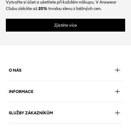
Vytvořte si účet a ušetřete při každém nákupu. V Answear
Clubu získáte až
20%
trvalou slevu z běžných cen.
Zjistěte více
O NÁS
INFORMACE
SLUŽBY ZÁKAZNÍKŮM