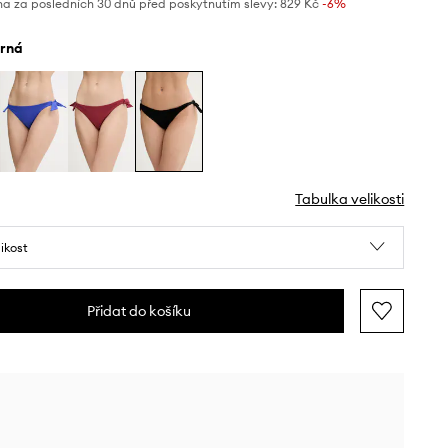
na za posledních 30 dnů před poskytnutím slevy:
829 Kč
 -6%
erná
Tabulka velikosti
likost
Přidat do košíku