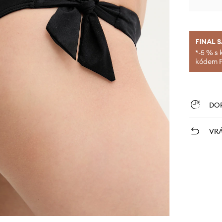
FINAL 
*-5 % s 
kódem FI
DO
VRÁ