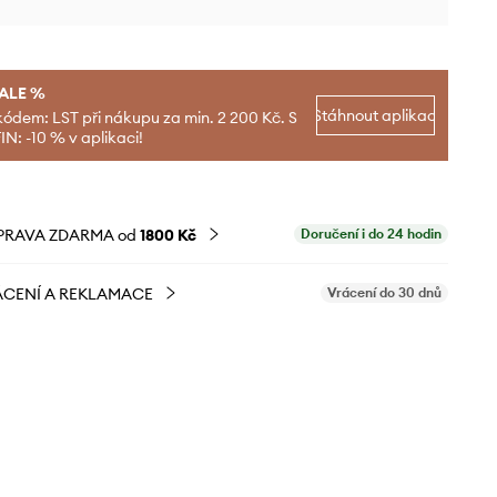
SALE %
Stáhnout aplikaci
kódem: LST při nákupu za min. 2 200 Kč. S
N: -10 % v aplikaci!
PRAVA ZDARMA od
1800 Kč
Doručení i do 24 hodin
CENÍ A REKLAMACE
Vrácení do 30 dnů