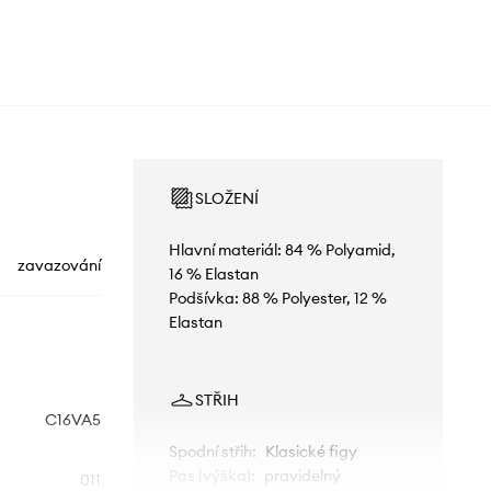
SLOŽENÍ
Hlavní materiál: 84 % Polyamid,
zavazování
16 % Elastan
Podšívka: 88 % Polyester, 12 %
Elastan
STŘIH
C16VA5
Spodní střih
:
Klasické figy
Pas (výška)
:
pravidelný
011