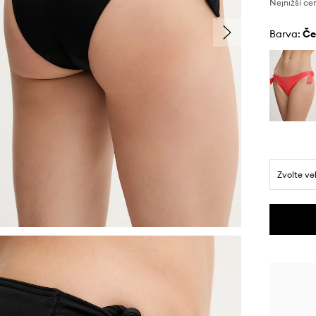
Nejnižší ce
Barva:
č
Zvolte ve