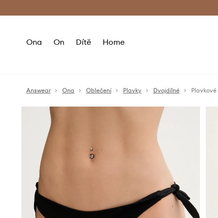
Premium Fashion Benefits
Doručení a vr
Ona
On
Dítě
Home
Answear
Ona
Oblečení
Plavky
Dvojdílné
Plavkové