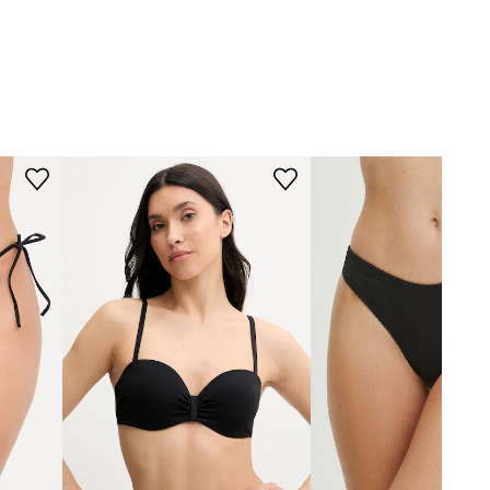
černá
ROZMĚRY
Chantelle
Modelka na fotografii je 172 cm
vysoká a má na sobě velikost 36
Tabulka velikosti