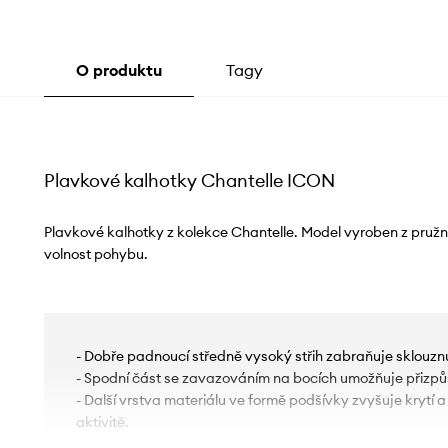
O produktu
Tagy
Plavkové kalhotky Chantelle ICON
Plavkové kalhotky z kolekce Chantelle. Model vyroben z pruž
volnost pohybu.
- Dobře padnoucí středně vysoký střih zabraňuje sklouznu
- Spodní část se zavazováním na bocích umožňuje přizpů
- Další vrstva materiálu ve formě podšívky zvyšuje krytí a
aktivitě.