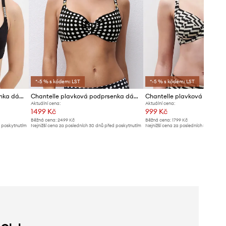
*-5 % s kódem: LST
*-5 % s kódem: LST
Chantelle plavková podprsenka dámská ICON
Chantelle plavková podprsenka dámská
Aktuální cena:
Aktuální cena:
1499 Kč
999 Kč
Běžná cena:
2499 Kč
Běžná cena:
1799 Kč
d poskytnutím
Nejnižší cena za posledních 30 dnů před poskytnutím
Nejnižší cena za posledních 30 dnů př
slevy:
1599 Kč
slevy:
1059 Kč