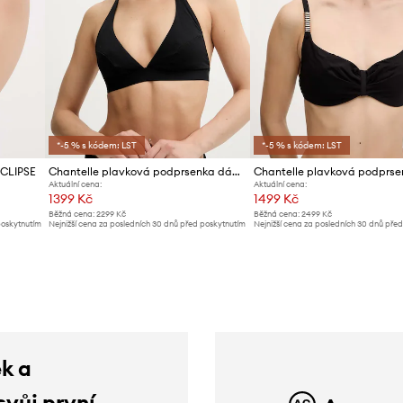
*-5 % s kódem: LST
*-5 % s kódem: LST
ECLIPSE
Chantelle plavková podprsenka dámská ICON
Aktuální cena:
Aktuální cena:
1399 Kč
1499 Kč
Běžná cena:
2299 Kč
Běžná cena:
2499 Kč
poskytnutím
Nejnižší cena za posledních 30 dnů před poskytnutím
Nejnižší cena za posledních 30 dnů pře
slevy:
1419 Kč
slevy:
1599 Kč
ek a
svůj první