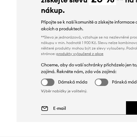
nákup.
Připojte se k naší komunitě a získejte informace 
akcích a produktech.
**Sleva je jednorázová, vztahuje se na nezlevněné prod
nákupu v min. hodnotě 1 900 Kč. Slevu nelze kombinova
některé produkty mohou být ze slevy vyloučeny. Podr
stránce:
produkty vyloučené z akce
Chceme, aby do vaší schránky přicházelo jen to
zajímá. Řekněte nám, zda vás zajímá:
Dámská móda
Pánská mó
Výběr nabídky je volitelný.