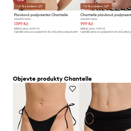
-12%
*-5 % s kódem: LST
*-5 % s kódem: LST
Plavková podprsenka Chantelle
Aktuální cena:
Aktuální cena:
1399 Kč
999 Kč
Běžná cena:
2499 Kč
Běžná cena:
1799 Kč
Nejnižší cena za posledních 30 dnů před poskytnutím
Nejnižší cena za posledních 30 dnů před 
slevy:
1599 Kč
slevy:
1059 Kč
Objevte produkty Chantelle