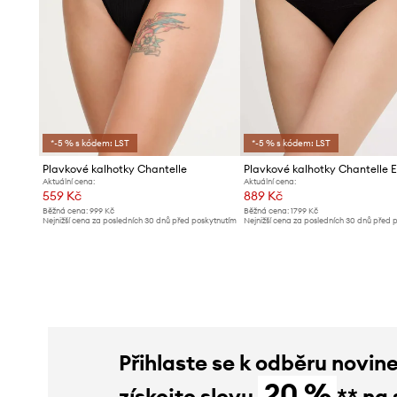
*-5 % s kódem: LST
*-5 % s kódem: LST
Plavkové kalhotky Chantelle
Plavkové kalhotky Chantelle 
Aktuální cena:
Aktuální cena:
559 Kč
889 Kč
Běžná cena:
999 Kč
Běžná cena:
1799 Kč
Nejnižší cena za posledních 30 dnů před poskytnutím
Nejnižší cena za posledních 30 dnů před 
slevy:
589 Kč
slevy:
949 Kč
Přihlaste se k odběru novin
20 %
získejte slevu
** na 