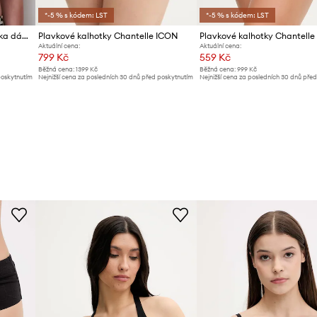
*-5 % s kódem: LST
*-5 % s kódem: LST
Chantelle plavková podprsenka dámská Femilet
Plavkové kalhotky Chantelle ICON
Plavkové kalhotky Chantelle
Aktuální cena:
Aktuální cena:
799 Kč
559 Kč
Běžná cena:
1399 Kč
Běžná cena:
999 Kč
poskytnutím
Nejnižší cena za posledních 30 dnů před poskytnutím
Nejnižší cena za posledních 30 dnů pře
slevy:
809 Kč
slevy:
589 Kč