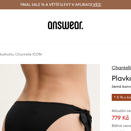
ácení zdarma (od 1800 Kč)
FINAL SALE % A VĚTŠÍ SLEVY V APLIKACI!
Doručení i do 24 h
VÍCE
Ušetřete s 
 kalhotky Chantelle ICON
Chantell
Plavk
černá barv
*-5 % s k
Aktuální ce
779 Kč
Běžná cena