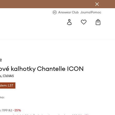
Answear Club
- 20 % na první objednávku
Answear Club
Journal
Pomoc
e
ové kalhotky Chantelle ICON
a, C16VA5
ódem: LST
na:
:
1199 Kč
-35%