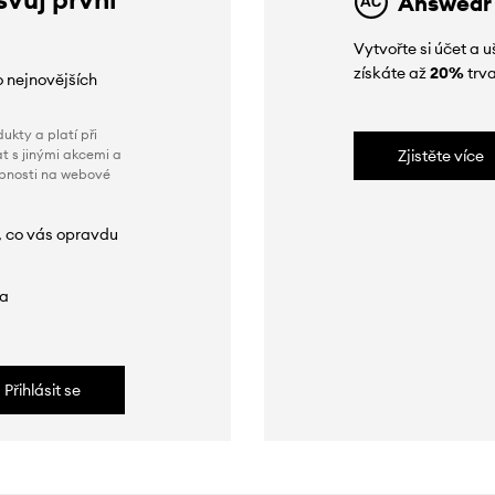
Answear
Vytvořte si účet a
získáte až
20%
trva
o nejnovějších
ukty a platí při
t s jinými akcemi a
Zjistěte více
obnosti na webové
, co vás opravdu
da
Přihlásit se