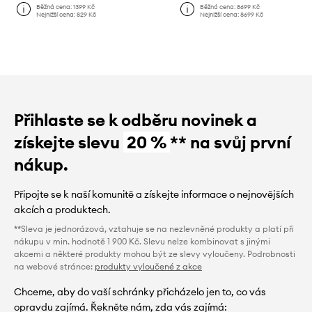
Běžná cena:
1399 Kč
Běžná cena:
8699 Kč
Nejnižší cena:
829 Kč
Nejnižší cena:
8699 Kč
Přihlaste se k odběru novinek a
získejte slevu
20 %
** na svůj první
nákup.
Připojte se k naší komunitě a získejte informace o nejnovějších
akcích a produktech.
**Sleva je jednorázová, vztahuje se na nezlevněné produkty a platí při
nákupu v min. hodnotě 1 900 Kč. Slevu nelze kombinovat s jinými
akcemi a některé produkty mohou být ze slevy vyloučeny. Podrobnosti
na webové stránce:
produkty vyloučené z akce
Chceme, aby do vaší schránky přicházelo jen to, co vás
opravdu zajímá. Řekněte nám, zda vás zajímá: