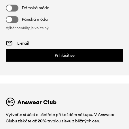
Dámská móda
Pánská móda
Výběr nabídky je volitelný.
Přihlásit se
Answear Club
Vytvořte si účet a ušetřete při každém nákupu. V Answear
Clubu získáte až
20%
trvalou slevu z běžných cen.