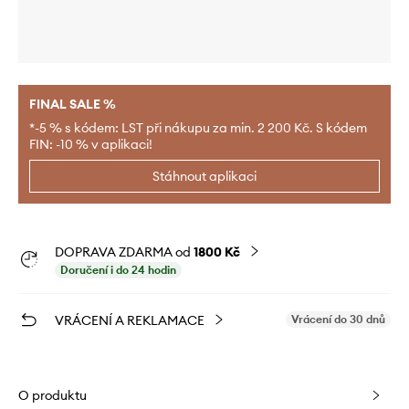
FINAL SALE %
*-5 % s kódem: LST při nákupu za min. 2 200 Kč. S kódem
FIN: -10 % v aplikaci!
Stáhnout aplikaci
DOPRAVA ZDARMA od
1800 Kč
Doručení i do 24 hodin
VRÁCENÍ A REKLAMACE
Vrácení do 30 dnů
O produktu