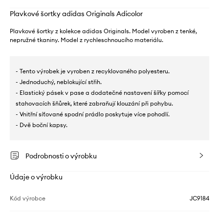
Plavkové šortky adidas Originals Adicolor
Plavkové šortky z kolekce adidas Originals. Model vyroben z tenké,
nepružné tkaniny. Model z rychleschnoucího materiálu.
- Tento výrobek je vyroben z recyklovaného polyesteru.
- Jednoduchý, neblokující střih.
- Elastický pásek v pase a dodatečné nastavení šířky pomocí
stahovacích šňůrek, které zabraňují klouzání při pohybu.
- Vnitřní síťované spodní prádlo poskytuje více pohodlí.
- Dvě boční kapsy.
Podrobnosti o výrobku
Údaje o výrobku
Kód výrobce
JC9184