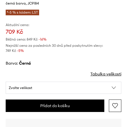
černá barva, JC9184
*-5 % s kódem: LST
Aktuální cena:
709 Kč
Běžná cena:
849 Kč
-16%
Nejnižší cena za posledních 30 dnů před poskytnutím slevy:
749 Kč
 -5%
Barva:
černá
Tabulka velikosti
Zvolte velikost
Přidat do košíku