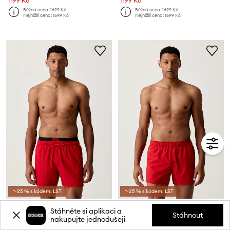
1199 Kč
1199 Kč
Běžná cena:
1699 Kč
Běžná cena:
1699 Kč
Nejnižší cena:
1699 Kč
Nejnižší cena:
1699 Kč
*-25 % s kódem: LST
*-25 % s kódem: LST
HUGO koupací šortky pánské GALAXY_swim
HUGO koupací šortky pánské TIKI
Stáhněte si aplikaci a
Stáhnout
nakupujte jednodušeji
2099 Kč
1699 Kč