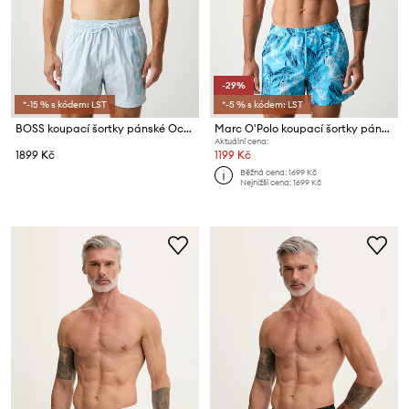
-29%
*-15 % s kódem: LST
*-5 % s kódem: LST
BOSS koupací šortky pánské Octopus
Marc O'Polo koupací šortky pánské
Aktuální cena:
1899 Kč
1199 Kč
Běžná cena:
1699 Kč
Nejnižší cena:
1699 Kč