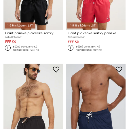
*-5 % s kódem: LST
*-5 % s kódem: LST
Gant pánské plavecké šortky
Gant plavecké šortky pánské
Aktuální cena:
Aktuální cena:
999 Kč
999 Kč
Běžná cena:
1599 Kč
Běžná cena:
1599 Kč
Nejnižší cena:
1069 Kč
Nejnižší cena:
1069 Kč