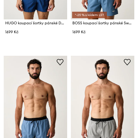
*-25 % s kódem: LST
HUGO koupací šortky pánské DOMINICA
BOSS koupací šortky pánské Swordfish
1699 Kč
1699 Kč