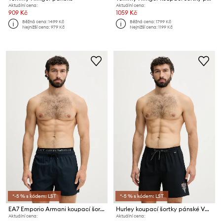
Aktuální cena:
Aktuální cena:
909 Kč
1059 Kč
Běžná cena:
1499 Kč
Běžná cena:
1799 Kč
Nejnižší cena:
979 Kč
Nejnižší cena:
1199 Kč
*-5 % s kódem: LST
*-5 % s kódem: LST
EA7 Emporio Armani koupací šortky pánské
Hurley koupací šortky pánské VOLLEY FLEX
Aktuální cena:
Aktuální cena: