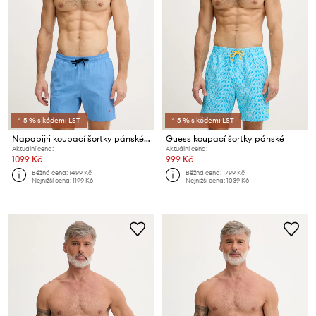
*-5 % s kódem: LST
*-5 % s kódem: LST
Napapijri koupací šortky pánské HALDANE
Guess koupací šortky pánské
Aktuální cena:
Aktuální cena:
1099 Kč
999 Kč
Běžná cena:
1499 Kč
Běžná cena:
1799 Kč
Nejnižší cena:
1199 Kč
Nejnižší cena:
1039 Kč