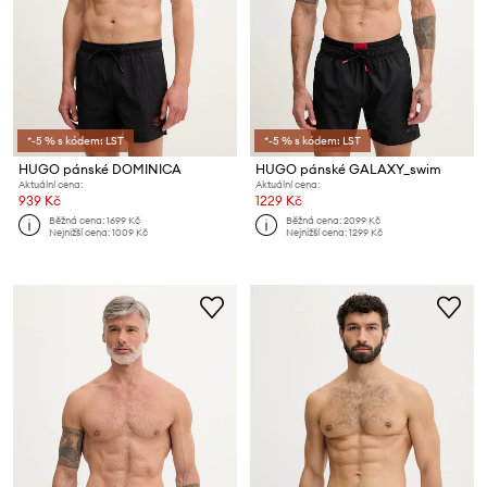
*-5 % s kódem: LST
*-5 % s kódem: LST
HUGO pánské DOMINICA
HUGO pánské GALAXY_swim
Aktuální cena:
Aktuální cena:
939 Kč
1229 Kč
Běžná cena:
1699 Kč
Běžná cena:
2099 Kč
Nejnižší cena:
1009 Kč
Nejnižší cena:
1299 Kč