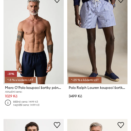
-31%
*-5 % s kódem: LST
*-25 % s kódem: LST
Marc O'Polo koupací šortky pánské
Polo Ralph Lauren koupací šortky pánské
Aktuální cena:
1029 Kč
3499 Kč
Běžná cena:
1499 Kč
Nejnižší cena:
1499 Kč