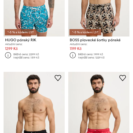
*-5 % s kódem: LST
*-5 % s kódem: LST
HUGO pánský RIK
BOSS plavecké šortky pánské
Aktuální cena:
Aktuální cena:
1299 Kč
1199 Kč
Běžná cena:
2299 Kč
Běžná cena:
1999 Kč
Nejnižší cena:
1319 Kč
Nejnižší cena:
1229 Kč