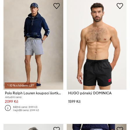
*-10 % s kódem: LST
Polo Ralph Lauren koupací šortky pánské
HUGO pánský DOMINICA
Aktuální cena:
2099 Kč
1599 Kč
Běžná cena:
3199 Kč
Nejnižší cena:
2199 Kč