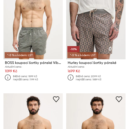
-10%
*-5 % s kódem: LST
*-5 % s kódem: LST
BOSS koupací šortky pánské Vibe
Hurley koupací šortky pánské
Aktuální cena:
Aktuální cena:
1099 Kč
1699 Kč
Běžná cena:
1899 Kč
Běžná cena:
2099 Kč
Nejnižší cena:
1199 Kč
Nejnižší cena:
1889 Kč