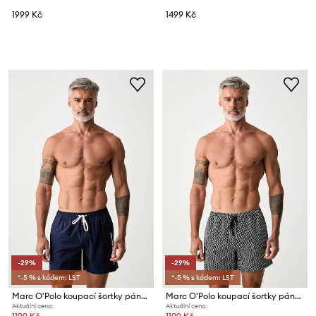
1999 Kč
1499 Kč
-29%
-29%
*-5 % s kódem: LST
*-5 % s kódem: LST
Marc O'Polo koupací šortky pánské
Marc O'Polo koupací šortky pánské
Aktuální cena:
Aktuální cena: