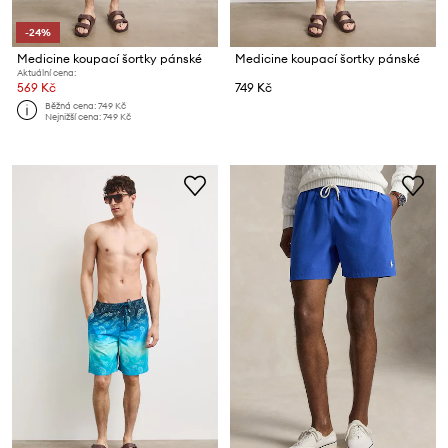
-24%
Medicine koupací šortky pánské
Medicine koupací šortky pánské
Aktuální cena:
569 Kč
749 Kč
Běžná cena:
749 Kč
Nejnižší cena:
749 Kč