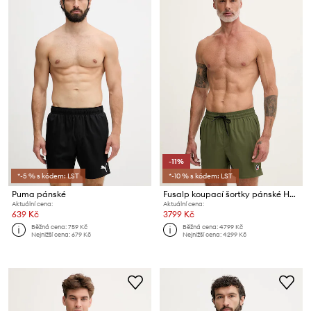
-11%
*-5 % s kódem: LST
*-10 % s kódem: LST
Puma pánské
Fusalp koupací šortky pánské HALFI
Aktuální cena:
Aktuální cena:
639 Kč
3799 Kč
Běžná cena:
759 Kč
Běžná cena:
4799 Kč
Nejnižší cena:
679 Kč
Nejnižší cena:
4299 Kč