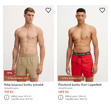
-19%
*-5 % s kódem: LST
*-5 % s kódem: LST
Nike koupací šortky pánské
Plavkové šortky Karl Lagerfeld
Aktuální cena:
Aktuální cena:
709 Kč
1499 Kč
Běžná cena:
879 Kč
Běžná cena:
1999 Kč
Nejnižší cena:
879 Kč
Nejnižší cena:
1599 Kč