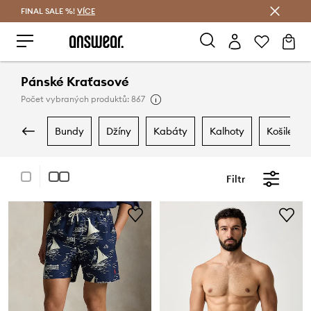
FINAL SALE %!
VÍCE
Ušetřete s Answear Club
Pánské Kraťasové
Počet vybraných produktů: 867
bundy
džíny
kabáty
kalhoty
košile
Filtr