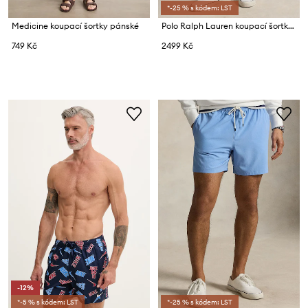
*-25 % s kódem: LST
Medicine koupací šortky pánské
Polo Ralph Lauren koupací šortky pánské
749 Kč
2499 Kč
-12%
*-5 % s kódem: LST
*-25 % s kódem: LST