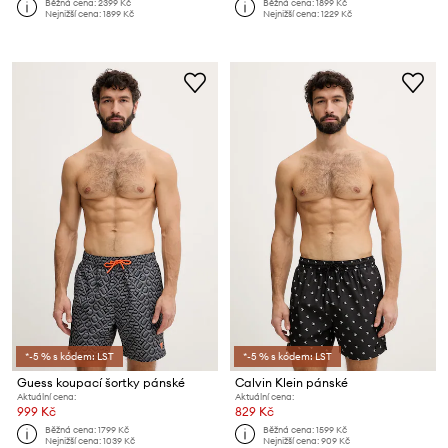
Běžná cena:
2399 Kč
Běžná cena:
1899 Kč
Nejnižší cena:
1899 Kč
Nejnižší cena:
1229 Kč
*-5 % s kódem: LST
*-5 % s kódem: LST
Guess koupací šortky pánské
Calvin Klein pánské
Aktuální cena:
Aktuální cena:
999 Kč
829 Kč
Běžná cena:
1799 Kč
Běžná cena:
1599 Kč
Nejnižší cena:
1039 Kč
Nejnižší cena:
909 Kč