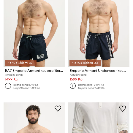
*-5 % s kódem: LST
*-5 % s kódem: LST
EA7 Emporio Armani koupací šortky pánské
Emporio Armani Underwear koupací šortky pánské
Aktuální cena:
Aktuální cena:
1499 Kč
1599 Kč
Běžná cena:
1799 Kč
Běžná cena:
2499 Kč
Nejnižší cena:
1599 Kč
Nejnižší cena:
1699 Kč