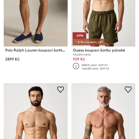
-30%
*-5 % s kódem: LST
Polo Ralph Lauren koupací šortky pánské
Guess koupací šortky pánské
Aktuální cena:
2899 Kč
909 Kč
Běžná cena:
1299 Kč
Nejnižší cena:
1299 Kč