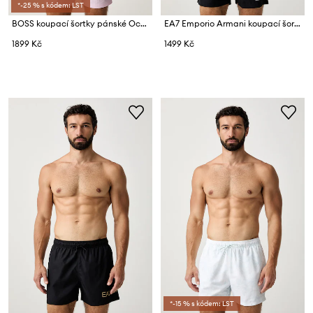
*-25 % s kódem: LST
BOSS koupací šortky pánské Octopus
EA7 Emporio Armani koupací šortky pánské
1899 Kč
1499 Kč
*-15 % s kódem: LST