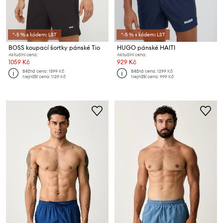
*-5 % s kódem: LST
*-5 % s kódem: LST
BOSS koupací šortky pánské Tio
HUGO pánské HAITI
Aktuální cena:
Aktuální cena:
1059 Kč
929 Kč
Běžná cena:
1599 Kč
Běžná cena:
1299 Kč
Nejnižší cena:
1129 Kč
Nejnižší cena:
999 Kč