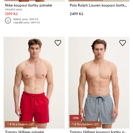
Nike koupací šortky pánské
Polo Ralph Lauren koupací šortky pánské
Aktuální cena:
1399 Kč
2499 Kč
Běžná cena:
1599 Kč
Nejnižší cena:
1599 Kč
-11%
*-5 % s kódem: LST
*-5 % s kódem: LST
Tommy Hilfiger pánské
Tommy Hilfiger koupací šortky pánské