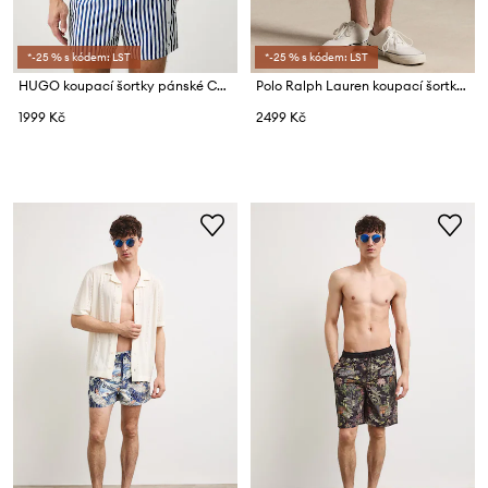
*-25 % s kódem: LST
*-25 % s kódem: LST
HUGO koupací šortky pánské COASTA_Swim short
Polo Ralph Lauren koupací šortky pánské
1999 Kč
2499 Kč