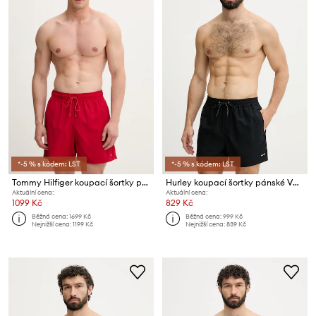
*-5 % s kódem: LST
*-5 % s kódem: LST
Tommy Hilfiger koupací šortky pánské
Hurley koupací šortky pánské VOLLEY ICON
Aktuální cena:
Aktuální cena:
1099 Kč
829 Kč
Běžná cena:
1699 Kč
Běžná cena:
999 Kč
Nejnižší cena:
1199 Kč
Nejnižší cena:
839 Kč