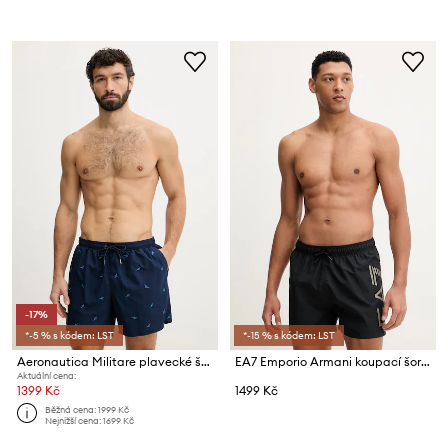
-17%
*-5 % s kódem: LST
*-15 % s kódem: LST
Aeronautica Militare plavecké šortky pánské
EA7 Emporio Armani koupací šortky pánské
Aktuální cena:
1399 Kč
1499 Kč
Běžná cena:
1999 Kč
Nejnižší cena:
1699 Kč