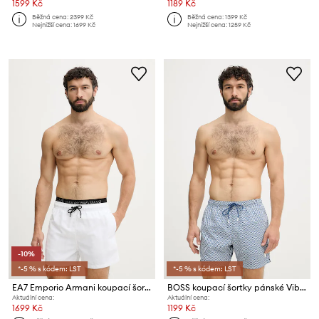
1599 Kč
1189 Kč
Běžná cena:
2399 Kč
Běžná cena:
1399 Kč
Nejnižší cena:
1699 Kč
Nejnižší cena:
1259 Kč
-10%
*-5 % s kódem: LST
*-5 % s kódem: LST
EA7 Emporio Armani koupací šortky pánské
BOSS koupací šortky pánské Vibe
Aktuální cena:
Aktuální cena:
1699 Kč
1199 Kč