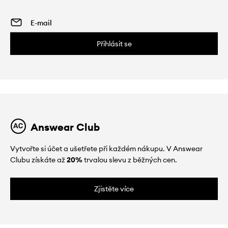
Přihlásit se
Answear Club
Vytvořte si účet a ušetřete při každém nákupu. V Answear
Clubu získáte až
20%
trvalou slevu z běžných cen.
Zjistěte více