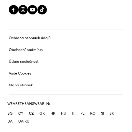
Ochrana osobních údajů
Obchodní podmínky
Údaje společnosti
Vaše Cookies
Mapa stránek
WEARETHEANSWEAR IN:
BG
CY
CZ
GR
HR
HU
IT
PL
RO
SI
SK
UA
UA(RU)