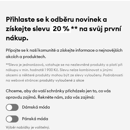
Přihlaste se k odběru novinek a
získejte slevu
20 %
** na svůj první
nákup.
Připojte se k naší komunitě a získejte informace o nejnovějších
akcích a produktech.
**Sleva je jednorázová, vztahuje se na nezlevněné produkty a platí při
nákupu v min. hodnotě 1 900 Kč. Slevu nelze kombinovat s jinými
akcemi a některé produkty mohou být ze slevy vyloučeny. Podrobnosti
na webové stránce:
produkty vyloučené z akce
Chceme, aby do vaší schránky přicházelo jen to, co vás
opravdu zajímá. Řekněte nám, zda vás zajímá:
Dámská móda
Pánská móda
Výběr nabídky je volitelný.