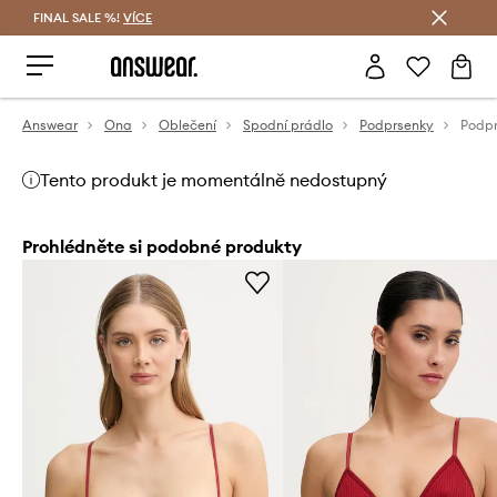
FINAL SALE %!
VÍCE
Ušetřete s Answear Club
Answear
Ona
Oblečení
Spodní prádlo
Podprsenky
Tento produkt je momentálně nedostupný
Prohlédněte si podobné produkty