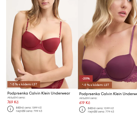
-20%
*-5 % s kódem: LST
*-5 % s kódem: LST
Podprsenka Calvin Klein Underwear
Podprsenka Calvin Klein Underw
Aktuální cena:
Aktuální cena:
769 Kč
619 Kč
Běžná cena:
1399 Kč
Běžná cena:
1099 Kč
Nejnižší cena:
799 Kč
Nejnižší cena:
779 Kč