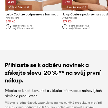
-25%
-17%
*-5 % s kódem: LST
*-5 % s kódem: LST
Juicy Couture podprsenka s bavlnou REN BRALET
Aktuální cena:
Aktuální cena:
349 Kč
379 Kč
Běžná cena:
649 Kč
Běžná cena:
649 Kč
Nejnižší cena:
469 Kč
Nejnižší cena:
459 Kč
Přihlaste se k odběru novinek a
získejte slevu
20 %
** na svůj první
nákup.
Připojte se k naší komunitě a získejte informace o nejnovějších
akcích a produktech.
**Sleva je jednorázová, vztahuje se na nezlevněné produkty a platí při
nákupu v min. hodnotě 1 900 Kč. Slevu nelze kombinovat s jinými