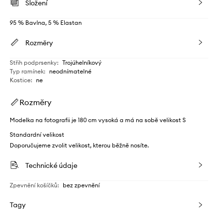
Složení
95 % Bavlna, 5 % Elastan
Rozměry
Střih podprsenky
:
Trojúhelníkový
Typ ramínek
:
neodnímatelné
Kostice
:
ne
Rozměry
Modelka na fotografii je 180 cm vysoká a má na sobě velikost S
Standardní velikost
Doporučujeme zvolit velikost, kterou běžně nosíte.
Technické údaje
Zpevnění košíčků
:
bez zpevnění
Tagy