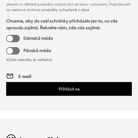
akcemi a některé produkty mohou být ze slevy vyloučeny. Podrobnosti
na webové stránce:
produkty vyloučené z akce
Chceme, aby do vaší schránky přicházelo jen to, co vás
opravdu zajímá. Řekněte nám, zda vás zajímá:
Dámská móda
Pánská móda
Výběr nabídky je volitelný.
Přihlásit se