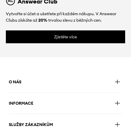
Answear Club
Vytvořte si účet a ušetřete při každém nákupu. V Answear
Clubu získáte až
20%
trvalou slevu z běžných cen.
Zjistěte více
O NÁS
INFORMACE
SLUŽBY ZÁKAZNÍKŮM