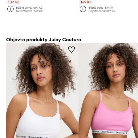
509 Kč
369 Kč
Běžná cena:
1099 Kč
Běžná cena:
819 Kč
Nejnižší cena:
569 Kč
Nejnižší cena:
399 Kč
Objevte produkty Juicy Couture