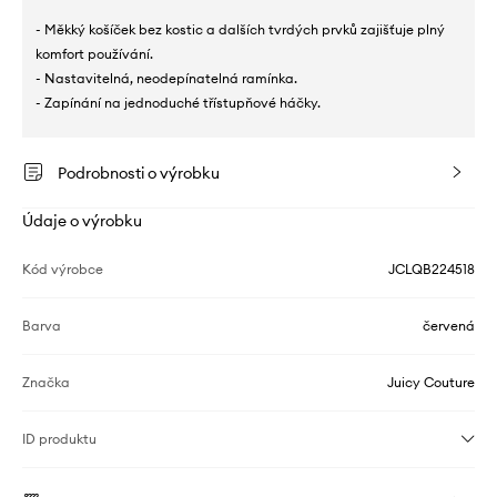
- Měkký košíček bez kostic a dalších tvrdých prvků zajišťuje plný
komfort používání.
- Nastavitelná, neodepínatelná ramínka.
- Zapínání na jednoduché třístupňové háčky.
Podrobnosti o výrobku
Údaje o výrobku
Kód výrobce
JCLQB224518
Barva
červená
Značka
Juicy Couture
ID produktu