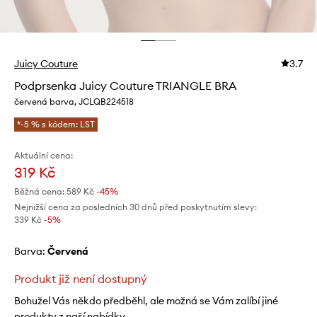
Juicy Couture
3.7
Podprsenka Juicy Couture TRIANGLE BRA
červená barva, JCLQB224518
*-5 % s kódem: LST
Aktuální cena:
319 Kč
Běžná cena:
589 Kč
-45%
Nejnižší cena za posledních 30 dnů před poskytnutím slevy:
339 Kč
 -5%
Barva:
červená
Produkt již není dostupný
Bohužel Vás někdo předběhl, ale možná se Vám zalíbí jiné
produkty z naší nabídky.