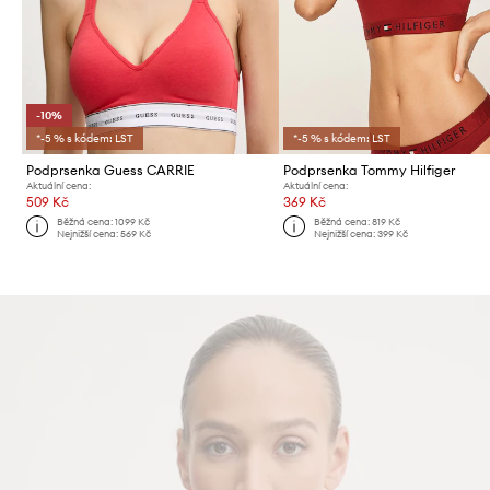
-10%
*-5 % s kódem: LST
*-5 % s kódem: LST
Podprsenka Guess CARRIE
Podprsenka Tommy Hilfiger
Aktuální cena:
Aktuální cena:
509 Kč
369 Kč
Běžná cena:
1099 Kč
Běžná cena:
819 Kč
Nejnižší cena:
569 Kč
Nejnižší cena:
399 Kč