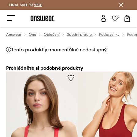
FINAL SALE %!
VÍCE
Ušetřete s Answear Club
Answear
Ona
Oblečení
Spodní prádlo
Podprsenky
Tento produkt je momentálně nedostupný
Prohlédněte si podobné produkty