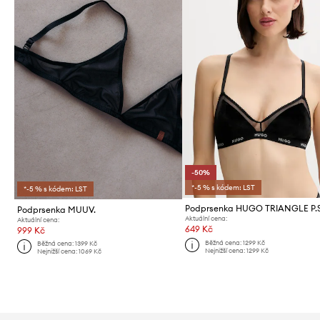
-50%
*-5 % s kódem: LST
*-5 % s kódem: LST
Podprsenka MUUV.
Aktuální cena:
Aktuální cena:
649 Kč
999 Kč
Běžná cena:
1299 Kč
Běžná cena:
1399 Kč
Nejnižší cena:
1299 Kč
Nejnižší cena:
1069 Kč