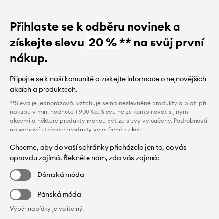
Přihlaste se k odběru novinek a
získejte slevu
20 %
** na svůj první
nákup.
Připojte se k naší komunitě a získejte informace o nejnovějších
akcích a produktech.
**Sleva je jednorázová, vztahuje se na nezlevněné produkty a platí při
nákupu v min. hodnotě 1 900 Kč. Slevu nelze kombinovat s jinými
akcemi a některé produkty mohou být ze slevy vyloučeny. Podrobnosti
na webové stránce:
produkty vyloučené z akce
Chceme, aby do vaší schránky přicházelo jen to, co vás
opravdu zajímá. Řekněte nám, zda vás zajímá:
Dámská móda
Pánská móda
Výběr nabídky je volitelný.