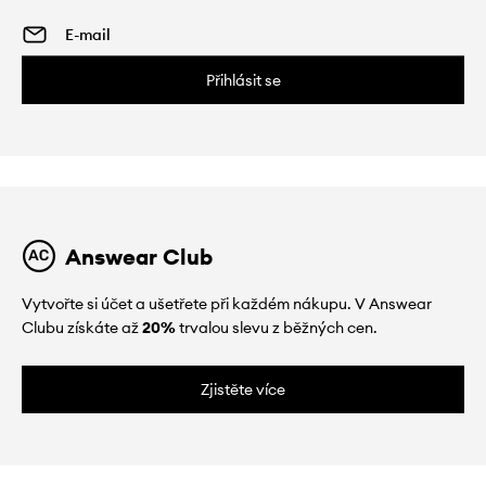
Přihlásit se
Answear Club
Vytvořte si účet a ušetřete při každém nákupu. V Answear
Clubu získáte až
20%
trvalou slevu z běžných cen.
Zjistěte více