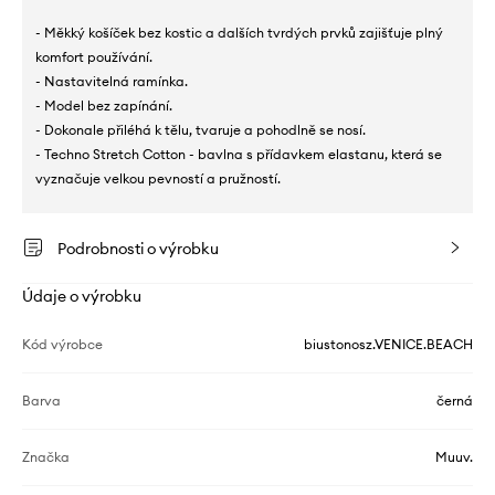
- Měkký košíček bez kostic a dalších tvrdých prvků zajišťuje plný
komfort používání.
- Nastavitelná ramínka.
- Model bez zapínání.
- Dokonale přiléhá k tělu, tvaruje a pohodlně se nosí.
- Techno Stretch Cotton - bavlna s přídavkem elastanu, která se
vyznačuje velkou pevností a pružností.
Podrobnosti o výrobku
Údaje o výrobku
Kód výrobce
biustonosz.VENICE.BEACH
Barva
černá
Značka
Muuv.