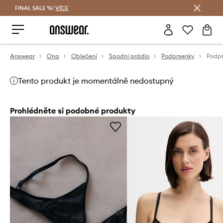
FINAL SALE %!
VÍCE
Ušetřete s Answear Club
Answear
Ona
Oblečení
Spodní prádlo
Podprsenky
Tento produkt je momentálně nedostupný
Prohlédněte si podobné produkty