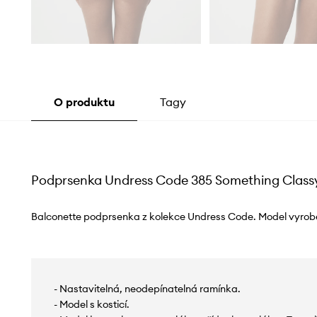
O produktu
Tagy
Podprsenka Undress Code 385 Something Classy
Balconette podprsenka z kolekce Undress Code. Model vyrobe
- Nastavitelná, neodepínatelná ramínka.
- Model s kosticí.