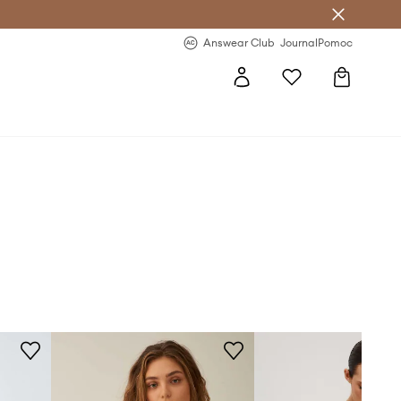
Answear Club
- 20 % na první objednávku
Answear Club
Journal
Pomoc