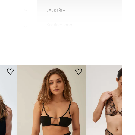
STŘIH
Kostice
:
ano