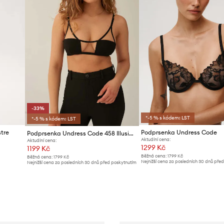
-33%
*-5 % s kódem: LST
*-5 % s kódem: LST
tre
Podprsenka Undress Code
Podprsenka Undress Code 458 Illusion Top Black
Aktuální cena:
Aktuální cena:
1299 Kč
1199 Kč
Běžná cena:
1799 Kč
Běžná cena:
1799 Kč
Nejnižší cena za posledních 30 dnů pře
Nejnižší cena za posledních 30 dnů před poskytnutím
slevy:
1399 Kč
slevy:
1799 Kč