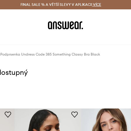
ácení zdarma (od 1800 Kč)
FINAL SALE % A VĚTŠÍ SLEVY V APLIKACI!
Doručení i do 24 h
VÍCE
Ušetřete s 
Podprsenka Undress Code 385 Something Classy Bra Black
dostupný