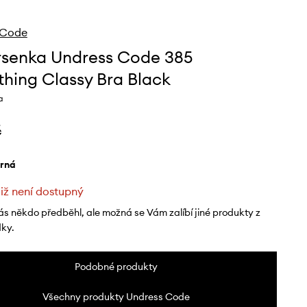
 Code
senka Undress Code 385
hing Classy Bra Black
a
č
erná
již není dostupný
ás někdo předběhl, ale možná se Vám zalíbí jiné produkty z
dky.
Podobné produkty
Všechny produkty Undress Code