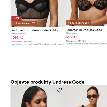
-10%
*-5 % s kódem: LST
*-5 % s kódem: LST
Podprsenka Undress Code
Podprsenka Undress Code Oh Mon Dieu Bra
Aktuální cena:
Aktuální cena:
1299 Kč
1099 Kč
Běžná cena:
1799 Kč
Běžná cena:
1999 Kč
Nejnižší cena za posledních 30 dnů před 
Nejnižší cena za posledních 30 dnů před poskytnutím
slevy:
1399 Kč
slevy:
1229 Kč
Objevte produkty Undress Code