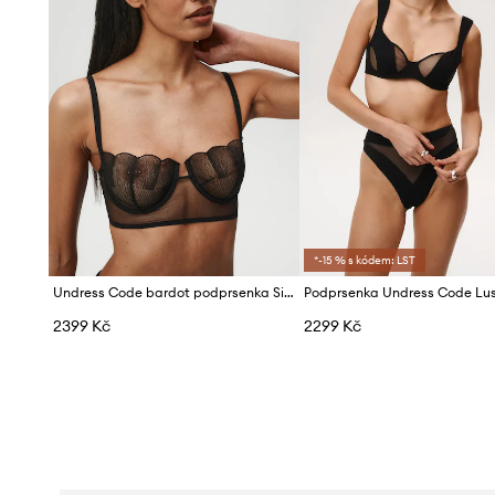
*-15 % s kódem: LST
Undress Code bardot podprsenka Siren Call
Podprsenka Undress Code Lus
2399 Kč
2299 Kč