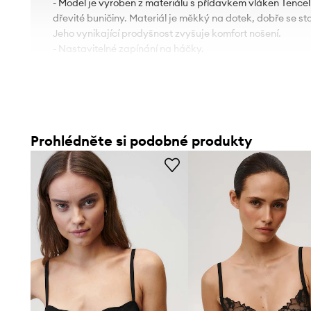
- Model je vyroben z materiálu s přídavkem vláken Tencel
dřevité buničiny. Materiál je měkký na dotek, dobře se st
Jeho vynikající prodyšnost zvyšuje komfort nošení.
- Nastavitelné zapínání na háčky.
Prohlédněte si podobné produkty