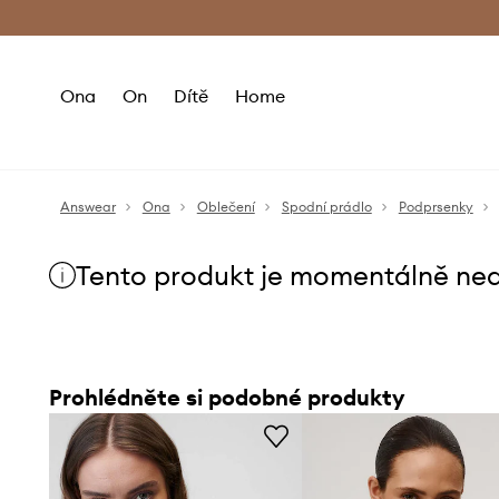
Premium Fashion Benefits
Doručení a vr
Ona
On
Dítě
Home
Answear
Ona
Oblečení
Spodní prádlo
Podprsenky
Tento produkt je momentálně ne
Prohlédněte si podobné produkty