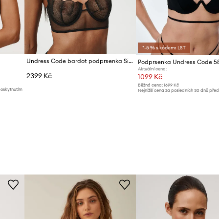
*-5 % s kódem: LST
Undress Code bardot podprsenka Siren Call
Aktuální cena:
2399 Kč
1099 Kč
Běžná cena:
1699 Kč
poskytnutím
Nejnižší cena za posledních 30 dnů pře
slevy:
1199 Kč