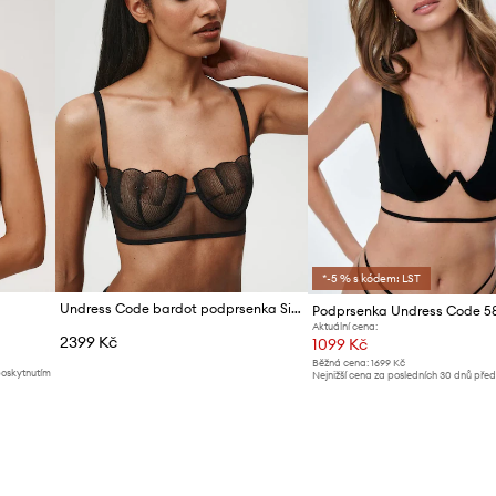
*-5 % s kódem: LST
Undress Code bardot podprsenka Siren Call
Aktuální cena:
2399 Kč
1099 Kč
Běžná cena:
1699 Kč
poskytnutím
Nejnižší cena za posledních 30 dnů pře
slevy:
1199 Kč