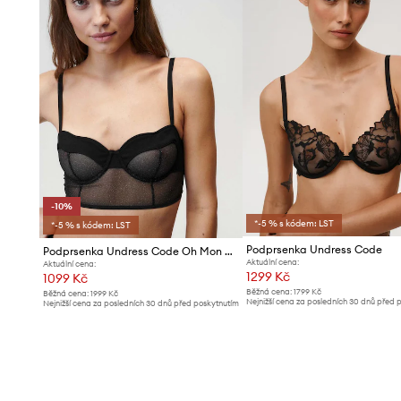
-10%
*-5 % s kódem: LST
*-5 % s kódem: LST
Podprsenka Undress Code
Podprsenka Undress Code Oh Mon Dieu Bra
Aktuální cena:
Aktuální cena:
1299 Kč
1099 Kč
Běžná cena:
1799 Kč
Běžná cena:
1999 Kč
Nejnižší cena za posledních 30 dnů před 
Nejnižší cena za posledních 30 dnů před poskytnutím
slevy:
1399 Kč
slevy:
1229 Kč