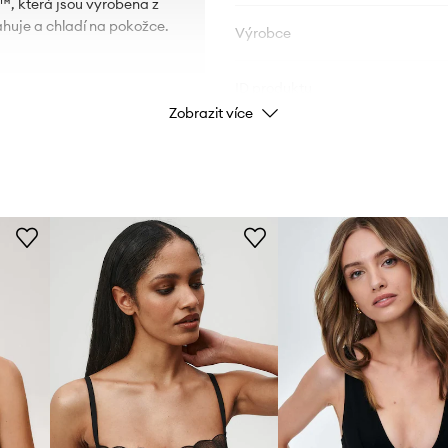
™, která jsou vyrobena z
ahuje a chladí na pokožce.
Výrobce
ID produktu
Zobrazit více