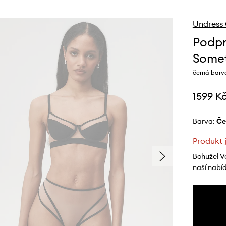
Undress
Podpr
Somet
černá barv
1599 K
Barva:
č
Produkt 
Bohužel V
naší nabí