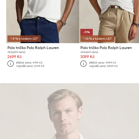
-11%
*-5 % s kódem: LST
*-10 % s kódem: LST
Polo tričko Polo Ralph Lauren
Polo tričko Polo Ralph Lauren
Aktuální cena:
Aktuální cena:
2699 Kč
3099 Kč
Běžná cena:
4199 Kč
Běžná cena:
4999 Kč
Nejnižší cena:
2799 Kč
Nejnižší cena:
3499 Kč