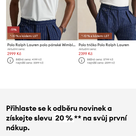
-11%
*-10 % s kódem: LST
*-10 % s kódem: LST
Polo Ralph Lauren polo pánské Wimbledon
Polo tričko Polo Ralph Lauren
Aktuální cena:
Aktuální cena:
2999 Kč
2399 Kč
Běžná cena:
4199 Kč
Běžná cena:
3799 Kč
Nejnižší cena:
3399 Kč
Nejnižší cena:
2599 Kč
Přihlaste se k odběru novinek a
získejte slevu
20 %
** na svůj první
nákup.