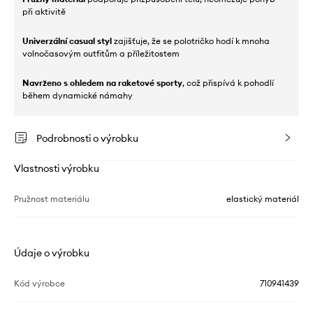
při aktivitě
Univerzální casual styl
zajišťuje, že se polotričko hodí k mnoha
volnočasovým outfitům a příležitostem
Navrženo s ohledem na raketové sporty
, což přispívá k pohodlí
během dynamické námahy
Podrobnosti o výrobku
Vlastnosti výrobku
Pružnost materiálu
elastický materiál
Údaje o výrobku
Kód výrobce
710941439