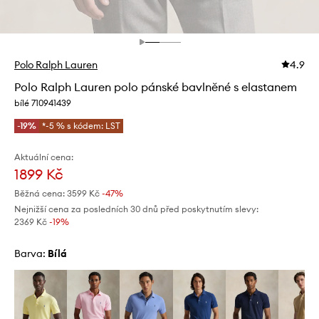
Polo Ralph Lauren
4.9
Polo Ralph Lauren polo pánské bavlněné s elastanem
bílé 710941439
-19%
*-5 % s kódem: LST
Aktuální cena:
1899 Kč
Běžná cena:
3599 Kč
-47%
Nejnižší cena za posledních 30 dnů před poskytnutím slevy:
2369 Kč
 -19%
Barva:
bílá