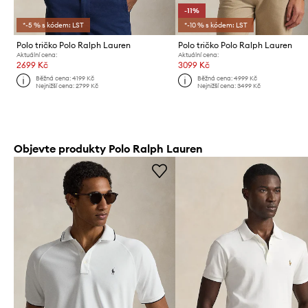
-11%
*-5 % s kódem: LST
*-10 % s kódem: LST
Polo tričko Polo Ralph Lauren
Polo tričko Polo Ralph Lauren
Aktuální cena:
Aktuální cena:
2699 Kč
3099 Kč
Běžná cena:
4199 Kč
Běžná cena:
4999 Kč
Nejnižší cena:
2799 Kč
Nejnižší cena:
3499 Kč
Objevte produkty Polo Ralph Lauren