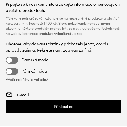
Připojte se k naší komunitě a získejte informace o nejnovějších
akcích a produktech.
**Sleva je jednorázová, vztahuje se na nezlevněné produkty a platí při
nákupu v min. hodnotě 1 900 Kč. Slevu nelze kombinovat s jinými
akcemi a některé produkty mohou být ze slevy vyloučeny. Podrobnosti
na webové stránce:
produkty vyloučené z akce
Chceme, aby do vaší schránky přicházelo jen to, co vás
opravdu zajímá. Řekněte nám, zda vás zajímá:
Dámská móda
Pánská móda
Výběr nabídky je volitelný.
Přihlásit se