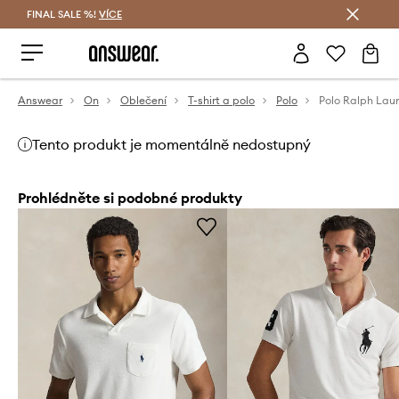
FINAL SALE %!
VÍCE
Ušetřete s Answear Club
Answear
On
Oblečení
T-shirt a polo
Polo
Tento produkt je momentálně nedostupný
Prohlédněte si podobné produkty