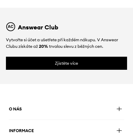
Answear Club
Vytvořte si účet a ušetřete při každém nákupu. V Answear
Clubu získáte až
20%
trvalou slevu z běžných cen.
Zjistěte více
O NÁS
INFORMACE