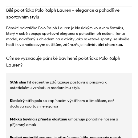
Bílé polotričko Polo Ralph Lauren – elegance a pohodlí ve
sportovním stylu
Pánské polotričko Polo Ralph Lauren je klasickým kouskem šatníku,
který v sobě spojuje sportovní eleganci s pohodlím při nošení. Tento
model, navržený s ohledem na aktivity jako raketové sporty, se skvěle
hodí i k volnočasovým outfitům, zdůrazňuje individuální charakter.
Čím se vyznačuje pánské bavlněné polotričko Polo Ralph
Lauren?
Střih slim fit
decentně zdůrazňuje postavu a přispívá k
estetickému vzhledu a modernímu stylu
Klasický střih polo
se zapínacím výstřihem a límečkem, což
dodává sportovní eleganci
Měkká bavlna s příměsí elastanu
umožňuje pohodlné nošení a
příjemný omak
Pružný materiál
podporuje přizpůsobení tělu, neomezuje pohyb