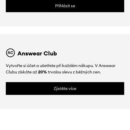
Přihlásit se
Answear Club
Vytvořte si účet a ušetřete při každém nákupu. V Answear
Clubu získáte až
20%
trvalou slevu z běžných cen.
Zjistěte více