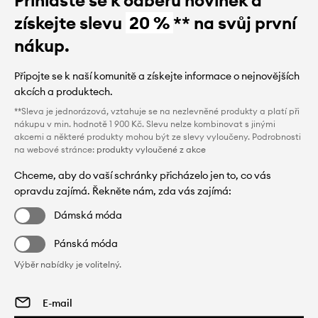
Přihlaste se k odběru novinek a
získejte slevu
20 %
** na svůj první
nákup.
Připojte se k naší komunitě a získejte informace o nejnovějších
akcích a produktech.
**Sleva je jednorázová, vztahuje se na nezlevněné produkty a platí při
nákupu v min. hodnotě 1 900 Kč. Slevu nelze kombinovat s jinými
akcemi a některé produkty mohou být ze slevy vyloučeny. Podrobnosti
na webové stránce:
produkty vyloučené z akce
Chceme, aby do vaší schránky přicházelo jen to, co vás
opravdu zajímá. Řekněte nám, zda vás zajímá:
Dámská móda
Pánská móda
Výběr nabídky je volitelný.