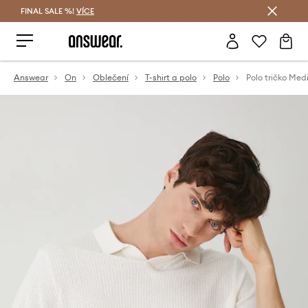
FINAL SALE %!
VÍCE
Ušetřete s Answear Club
Answear
On
Oblečení
T-shirt a polo
Polo
Polo tričko Med