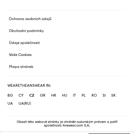
Ochrana osobních údajů
Obchodní podmínky
Údaje společnosti
Vaše Cookies
Mapa stránek
WEARETHEANSWEAR IN:
BG
CY
CZ
GR
HR
HU
IT
PL
RO
SI
SK
UA
UA(RU)
Obsah této webové stránky je chráněn autorským právem a patří
společnosti Answear.com S.A.