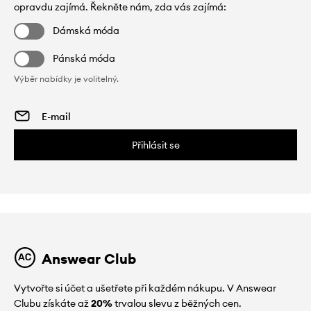
opravdu zajímá. Řekněte nám, zda vás zajímá:
Dámská móda
Pánská móda
Výběr nabídky je volitelný.
Přihlásit se
Answear Club
Vytvořte si účet a ušetřete při každém nákupu. V Answear
Clubu získáte až
20%
trvalou slevu z běžných cen.