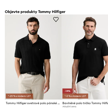
Objevte produkty Tommy Hilfiger
-14%
*-25 % s kódem: LST
*-5 % s kódem: LST
Tommy Hilfiger svetrové polo pánské s lyocellem
Bavlněné polo tričko Tommy Hilfi
Aktuální cena: