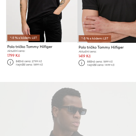
*-5 % s kódem: LST
*-5 % s kódem: LST
Polo tričko Tommy Hilfiger
Polo tričko Tommy Hilfiger
Aktuální cena:
Aktuální cena:
1799 Kč
1419 Kč
Běžná cena:
2799 Kč
Běžná cena:
1899 Kč
Nejnižší cena:
1899 Kč
Nejnižší cena:
1499 Kč