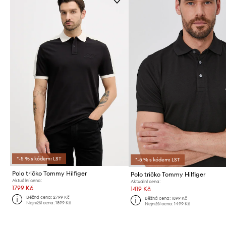
*-5 % s kódem: LST
*-5 % s kódem: LST
Polo tričko Tommy Hilfiger
Polo tričko Tommy Hilfiger
Aktuální cena:
Aktuální cena:
1799 Kč
1419 Kč
Běžná cena:
2799 Kč
Běžná cena:
1899 Kč
Nejnižší cena:
1899 Kč
Nejnižší cena:
1499 Kč