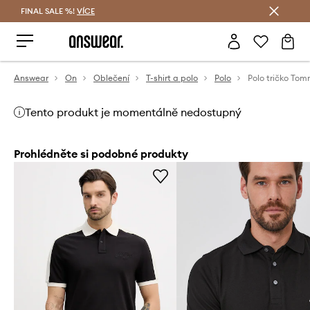
FINAL SALE %!
VÍCE
Ušetřete s Answear Club
Answear
On
Oblečení
T-shirt a polo
Polo
Polo tričko Tom
Tento produkt je momentálně nedostupný
Prohlédněte si podobné produkty