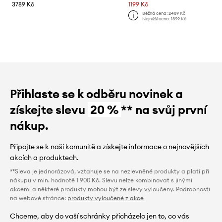
3789 Kč
1199 Kč
Běžná cena:
2489 Kč
Nejnižší cena:
1399 Kč
Přihlaste se k odběru novinek a
získejte slevu
20 %
** na svůj první
nákup.
Připojte se k naší komunitě a získejte informace o nejnovějších
akcích a produktech.
**Sleva je jednorázová, vztahuje se na nezlevněné produkty a platí při
nákupu v min. hodnotě 1 900 Kč. Slevu nelze kombinovat s jinými
akcemi a některé produkty mohou být ze slevy vyloučeny. Podrobnosti
na webové stránce:
produkty vyloučené z akce
Chceme, aby do vaší schránky přicházelo jen to, co vás