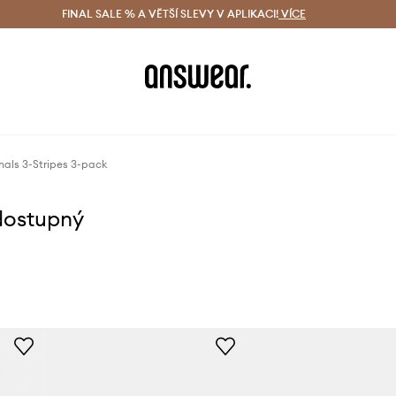
ácení zdarma (od 1800 Kč)
FINAL SALE % A VĚTŠÍ SLEVY V APLIKACI!
Doručení i do 24 h
VÍCE
Ušetřete s 
nals 3-Stripes 3-pack
dostupný