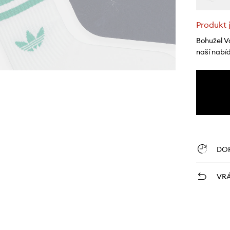
Produkt 
Bohužel V
naší nabí
DO
VRÁ