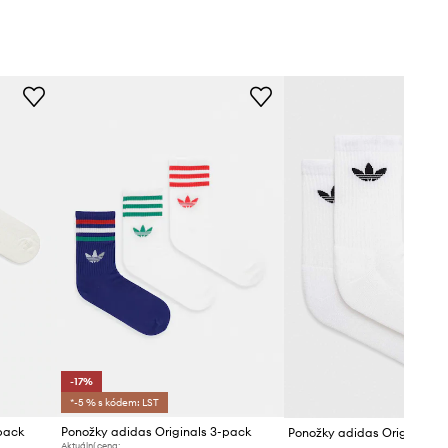
-17%
*-5 % s kódem: LST
pack
Ponožky adidas Originals 3-pack
Ponožky adidas Originals 6
Aktuální cena: