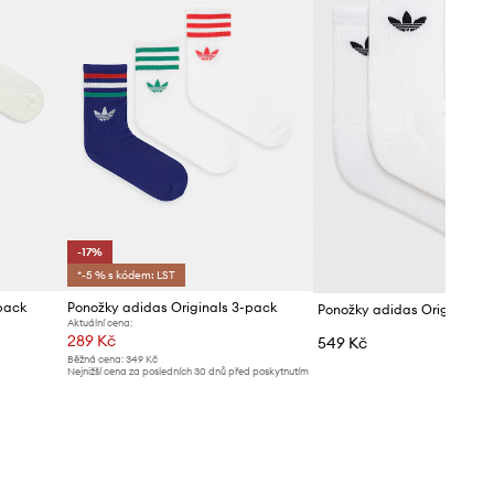
-17%
*-5 % s kódem: LST
pack
Ponožky adidas Originals 3-pack
Ponožky adidas Originals 6
Aktuální cena:
289 Kč
549 Kč
Běžná cena:
349 Kč
Nejnižší cena za posledních 30 dnů před poskytnutím
slevy:
349 Kč