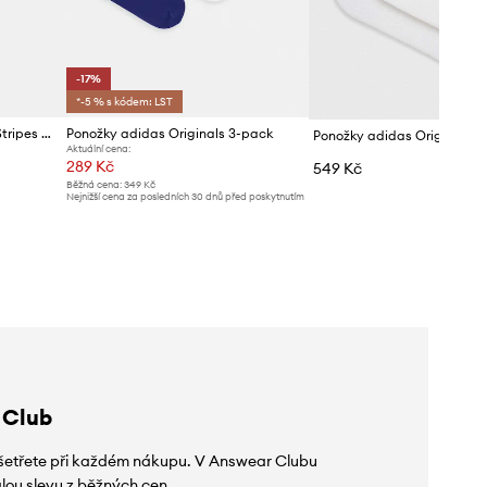
-17%
*-5 % s kódem: LST
Ponožky adidas Originals 3-Stripes 3-pack
Ponožky adidas Originals 3-pack
Ponožky adidas Originals 6
Aktuální cena:
289 Kč
549 Kč
Běžná cena:
349 Kč
Nejnižší cena za posledních 30 dnů před poskytnutím
slevy:
349 Kč
 Club
 ušetřete při každém nákupu. V Answear Clubu
lou slevu z běžných cen.