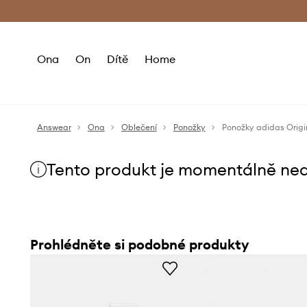
Premium Fashion Benefits
Doručení a vr
Ona
On
Dítě
Home
Answear
Ona
Oblečení
Ponožky
Ponožky adidas Origi
Tento produkt je momentálně ne
Prohlédněte si podobné produkty