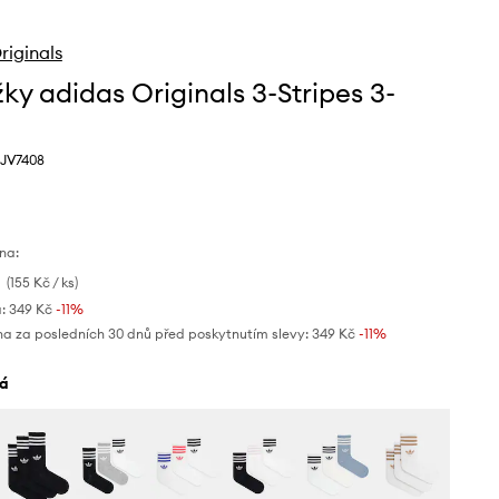
riginals
ky adidas Originals 3-Stripes 3-
 JV7408
na:
(155 Kč / ks)
:
349 Kč
-11%
na za posledních 30 dnů před poskytnutím slevy:
349 Kč
 -11%
lá