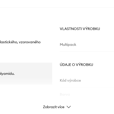
VLASTNOSTI VÝROBKU
elastického, vzorovaného
Multipack
ÚDAJE O VÝROBKU
olyamidu.
Kód výrobce
Barva
Zobrazit více
Značka
ad