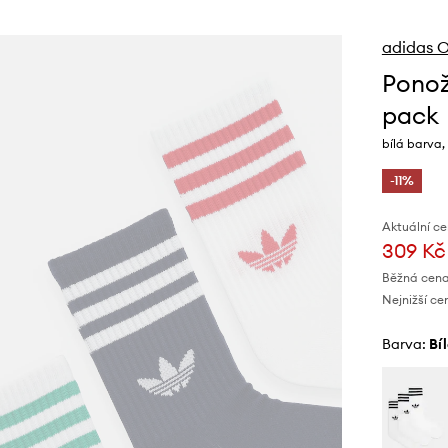
adidas O
Ponož
pack
bílá barva,
-11%
Aktuální ce
309 Kč
Běžná cena
Nejnižší ce
Barva:
bí