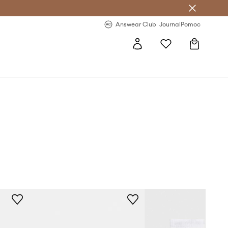
Answear Club
- 20 % na první objednávku
Answear Club
Journal
Pomoc