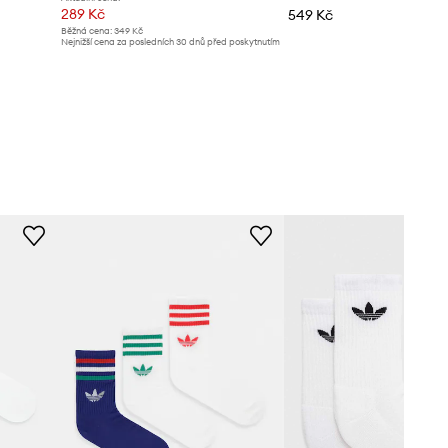
289 Kč
549 Kč
Běžná cena:
349 Kč
Nejnižší cena za posledních 30 dnů před poskytnutím
slevy:
349 Kč