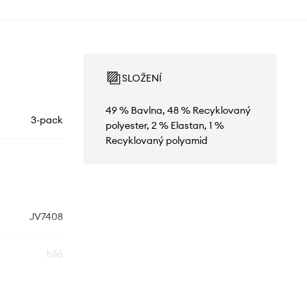
SLOŽENÍ
49 % Bavlna, 48 % Recyklovaný
3-pack
polyester, 2 % Elastan, 1 %
Recyklovaný polyamid
JV7408
bílá
idas Originals