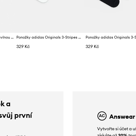
adidas Originals ponožky s bavlnou 3-pack
Ponožky adidas Originals 3-Stripes 3-pack
329 Kč
329 Kč
ek a
svůj první
Answear
Vytvořte si účet a
získáte až
20%
trva