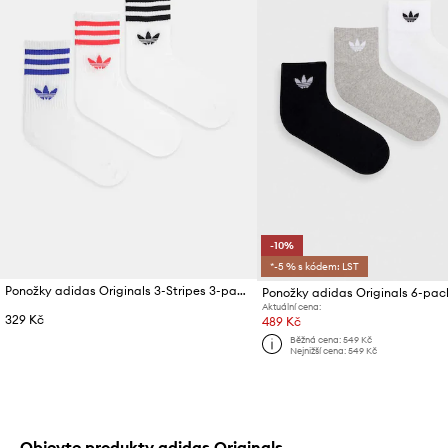
-10%
*-5 % s kódem: LST
Ponožky adidas Originals 3-Stripes 3-pack
Ponožky adidas Originals 6-pac
Aktuální cena:
329 Kč
489 Kč
Běžná cena:
549 Kč
Nejnižší cena:
549 Kč
Objevte produkty adidas Originals