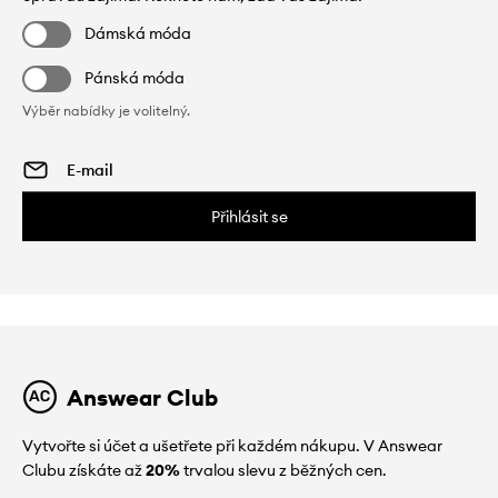
Dámská móda
Pánská móda
Výběr nabídky je volitelný.
Přihlásit se
Answear Club
Vytvořte si účet a ušetřete při každém nákupu. V Answear
Clubu získáte až
20%
trvalou slevu z běžných cen.