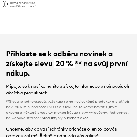
Běžná cena:
329 Kč
Nejnižší cena:
329 Kč
Přihlaste se k odběru novinek a
získejte slevu
20 %
** na svůj první
nákup.
Připojte se k naší komunitě a získejte informace o nejnovějších
akcích a produktech.
**Sleva je jednorázová, vztahuje se na nezlevněné produkty a platí při
nákupu v min. hodnotě 1 900 Kč. Slevu nelze kombinovat s jinými
akcemi a některé produkty mohou být ze slevy vyloučeny. Podrobnosti
na webové stránce:
produkty vyloučené z akce
Chceme, aby do vaší schránky přicházelo jen to, co vás
opravdu zajímá. Řekněte nám, zda vás zajímá: