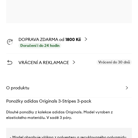
DOPRAVA ZDARMA od
1800 Kč
Doručení i do 24 hodin
VRÁCENÍ A REKLAMACE
Vrácení do 30 dnů
O produktu
Ponožky adidas Originals 3-Stripes 3-pack
Dlouhé ponožky z kolekce adidas Originals. Model vyroben z
elastického materiálu. V sadě 3 páry.
- Model obsahuje vlákna z polyesteru a recyklovaného polyamidu.