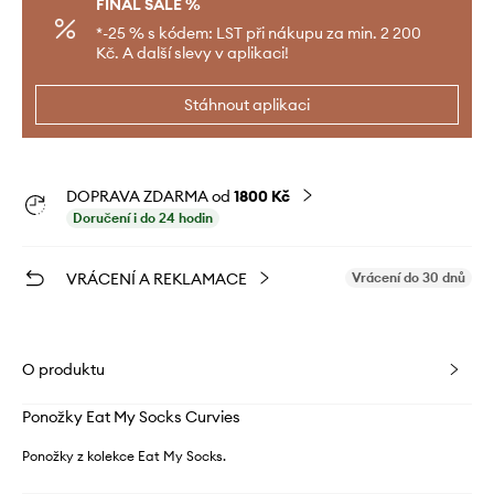
FINAL SALE %
*-25 % s kódem: LST při nákupu za min. 2 200
Kč. A další slevy v aplikaci!
Stáhnout aplikaci
DOPRAVA ZDARMA od
1800 Kč
Doručení i do 24 hodin
VRÁCENÍ A REKLAMACE
Vrácení do 30 dnů
O produktu
Ponožky Eat My Socks Curvies
Ponožky z kolekce Eat My Socks.