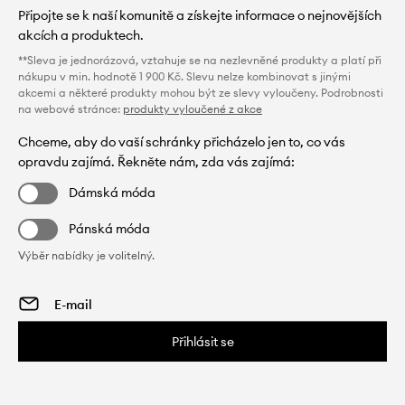
Připojte se k naší komunitě a získejte informace o nejnovějších
akcích a produktech.
**Sleva je jednorázová, vztahuje se na nezlevněné produkty a platí při
nákupu v min. hodnotě 1 900 Kč. Slevu nelze kombinovat s jinými
akcemi a některé produkty mohou být ze slevy vyloučeny. Podrobnosti
na webové stránce:
produkty vyloučené z akce
Chceme, aby do vaší schránky přicházelo jen to, co vás
opravdu zajímá. Řekněte nám, zda vás zajímá:
Dámská móda
Pánská móda
Výběr nabídky je volitelný.
Přihlásit se