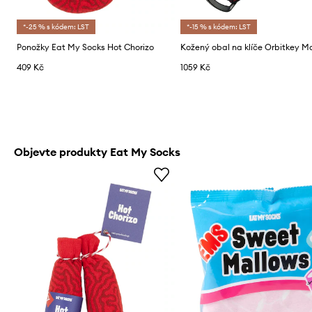
*-25 % s kódem: LST
*-15 % s kódem: LST
Ponožky Eat My Socks Hot Chorizo
409 Kč
1059 Kč
Objevte produkty Eat My Socks