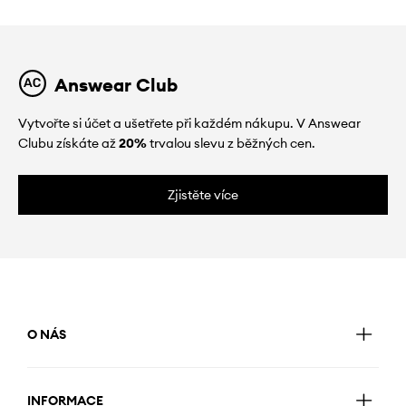
Answear Club
Vytvořte si účet a ušetřete při každém nákupu. V Answear
Clubu získáte až
20%
trvalou slevu z běžných cen.
Zjistěte více
O NÁS
INFORMACE