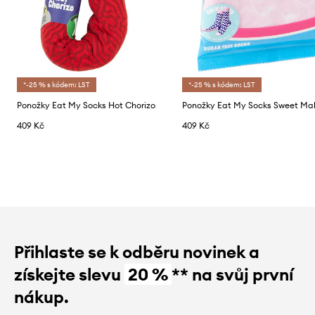
*-25 % s kódem: LST
*-25 % s kódem: LST
Ponožky Eat My Socks Hot Chorizo
Ponožky Eat My Socks Sweet Mal
409 Kč
409 Kč
Přihlaste se k odběru novinek a
získejte slevu
20 %
** na svůj první
nákup.