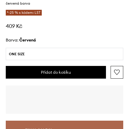
červená barva
*-25 % s kódem: LST
409 Kč
Barva:
červená
ONE SIZE
Přidat do košíku