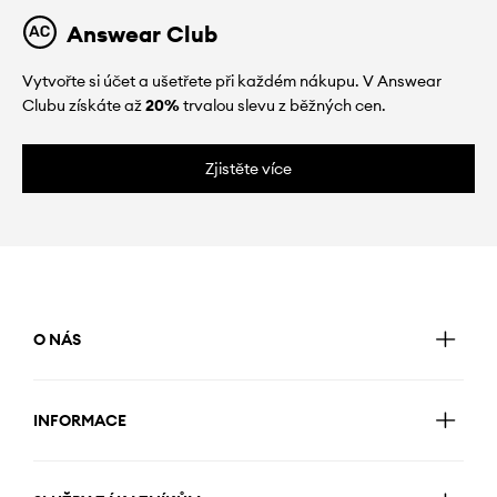
Answear Club
Vytvořte si účet a ušetřete při každém nákupu. V Answear
Clubu získáte až
20%
trvalou slevu z běžných cen.
Zjistěte více
O NÁS
INFORMACE