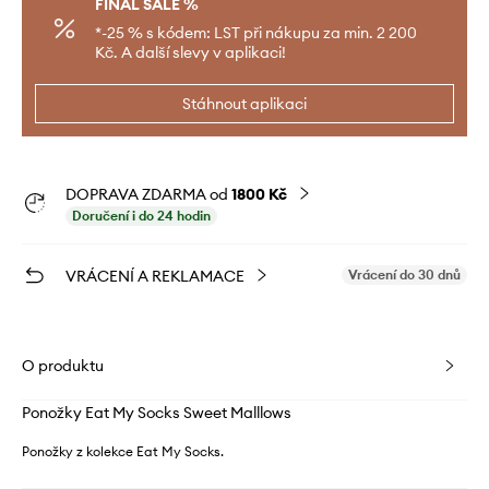
FINAL SALE %
*-25 % s kódem: LST při nákupu za min. 2 200
Kč. A další slevy v aplikaci!
Stáhnout aplikaci
DOPRAVA ZDARMA od
1800 Kč
Doručení i do 24 hodin
VRÁCENÍ A REKLAMACE
Vrácení do 30 dnů
O produktu
Ponožky Eat My Socks Sweet Malllows
Ponožky z kolekce Eat My Socks.