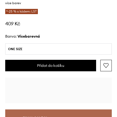
více barev
*-25 % s kódem: LST
409 Kč
Barva:
vícebarevná
ONE SIZE
Přidat do košíku