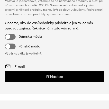
**Sleva je jednorázová, vztahuje se na nezlevněné produkty a platí při
nákupu v min. hodnotě 1 900 Kč. Slevu nelze kombinovat s jinými
akcemi a některé produkty mohou být ze slevy vyloučeny. Podrobnosti
na webové stránce:
produkty vyloučené z akce
Chceme, aby do vaší schránky přicházelo jen to, co vás
opravdu zajímá. Řekněte nám, zda vás zajímá:
Dámská móda
Pánská móda
Výběr nabídky je volitelný.
Přihlásit se