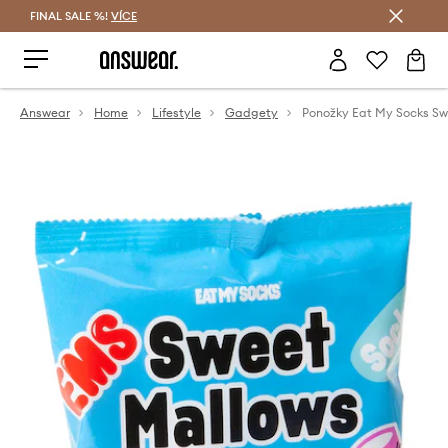
FINAL SALE %!
VÍCE
Ušetřete s Answear Club
Answear
Home
Lifestyle
Gadgety