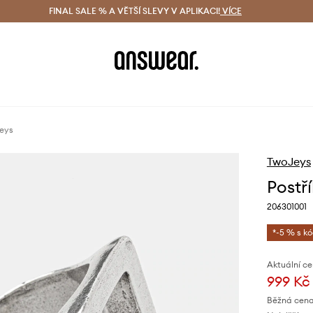
ácení zdarma (od 1800 Kč)
FINAL SALE % A VĚTŠÍ SLEVY V APLIKACI!
Doručení i do 24 h
VÍCE
Ušetřete s 
jeys
TwoJeys
Postř
206301001
*-5 % s k
Aktuální ce
999 Kč
Běžná cena