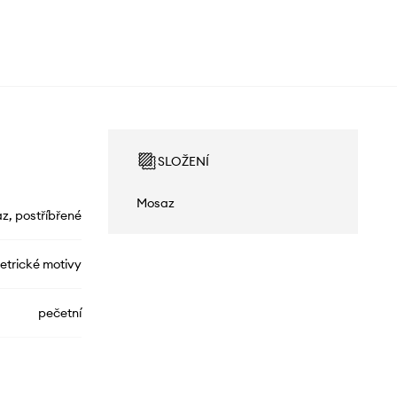
SLOŽENÍ
Mosaz
z, postříbřené
trické motivy
pečetní