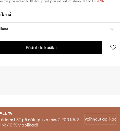
na za posledních 30 dnů před poskytnutím slevy:
1039 Kč
 -3%
tříbrná
likost
Přidat do košíku
SALE %
Stáhnout aplikaci
kódem: LST při nákupu za min. 2 200 Kč. S
N: -10 % v aplikaci!