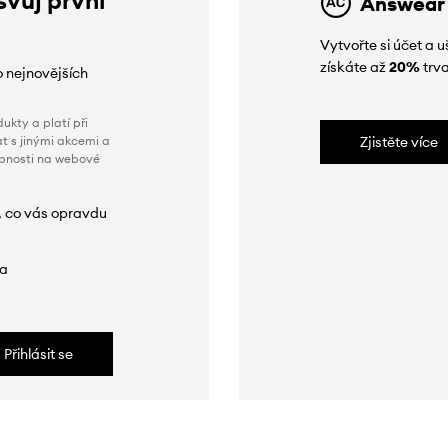
Answear
Vytvořte si účet a
získáte až
20%
trva
o nejnovějších
ukty a platí při
t s jinými akcemi a
Zjistěte více
obnosti na webové
, co vás opravdu
da
Přihlásit se