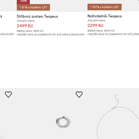
-10%
*-10 % s kódem: LST
*-5 % s kódem: LST
ys
Náhrdelník Twojeys
Stříbrný prsten Twojeys
Aktuální cena:
Aktuální cena:
2299 Kč
2499 Kč
Běžná cena:
3099 Kč
Běžná cena:
3599 Kč
poskytnutím
Nejnižší cena za posledních 30 dnů pře
Nejnižší cena za posledních 30 dnů před poskytnutím
slevy:
2499 Kč
slevy:
2799 Kč