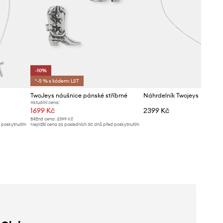
-10%
*-5 % s kódem: LST
TwoJeys náušnice pánské stříbrné
Náhrdelník Twojeys
Aktuální cena:
1699 Kč
2399 Kč
Běžná cena:
2399 Kč
d poskytnutím
Nejnižší cena za posledních 30 dnů před poskytnutím
slevy:
1899 Kč