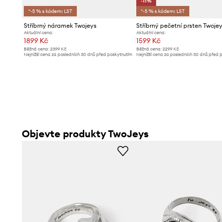
-11%
*-5 % s kódem: LST
*-5 % s kódem: LST
Stříbrný náramek Twojeys
Stříbrný pečetní prsten Twoje
Aktuální cena:
Aktuální cena:
1899 Kč
1599 Kč
Běžná cena:
2399 Kč
Běžná cena:
2299 Kč
Nejnižší cena za posledních 30 dnů před poskytnutím
Nejnižší cena za posledních 30 dnů před 
slevy:
1949 Kč
slevy:
1799 Kč
Objevte produkty TwoJeys