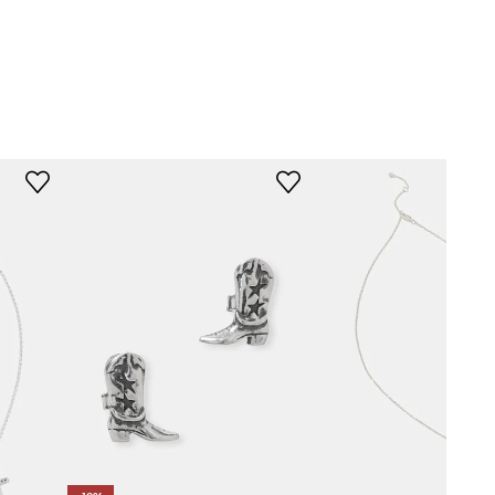
206301001
stříbrná
TwoJeys