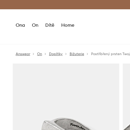
Premium Fashion Benefits
Doručení a vr
Ona
On
Dítě
Home
Answear
On
Doplňky
Bižuterie
Postříbřený prsten Two