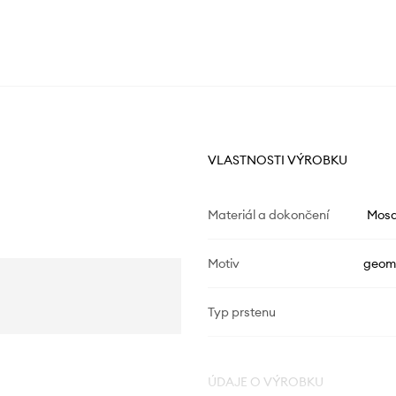
VLASTNOSTI VÝROBKU
Materiál a dokončení
Mosa
Motiv
geome
Typ prstenu
ÚDAJE O VÝROBKU