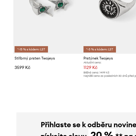
*-15 % s kódem: LST
*-5 % s kódem: LST
Stříbrný prsten Twojeys
Prstýnek Twojeys
Aktuální cena:
3599 Kč
1129 Kč
Běžná cena:
1499 Kč
Nejnižší cena za posledních 30 dnů před 
slevy:
1199 Kč
Přihlaste se k odběru novin
20 %
získejte slevu
** na 