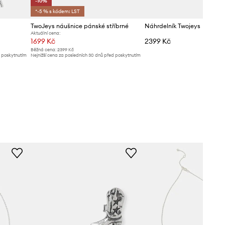
-10%
*-5 % s kódem: LST
TwoJeys náušnice pánské stříbrné
Náhrdelník Twojeys
Aktuální cena:
1699 Kč
2399 Kč
Běžná cena:
2399 Kč
d poskytnutím
Nejnižší cena za posledních 30 dnů před poskytnutím
slevy:
1899 Kč