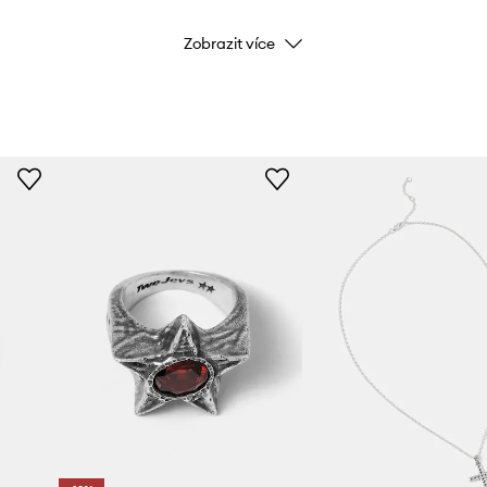
Zobrazit více
Kód výrobce
Barva
Značka
ID produktu