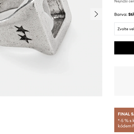
Nejnižší ce
Barva:
s
Zvolte ve
FINAL 
*-5 % s 
kódem FI