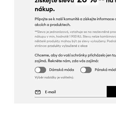
nákup.
Připojte se k naší komunitě a získejte informace 
akcích a produktech.
**Sleva je jednorázová, vztahuje se na nezlevněné prod
nákupu v min. hodnotě 1 900 Kč. Slevu nelze kombinova
některé produkty mohou být ze slevy vyloučeny. Podr
stránce:
produkty vyloučené z akce
Chceme, aby do vaší schránky přicházelo jen to
zajímá. Řekněte nám, zda vás zajímá:
Dámská móda
Pánská mó
Výběr nabídky je volitelný.