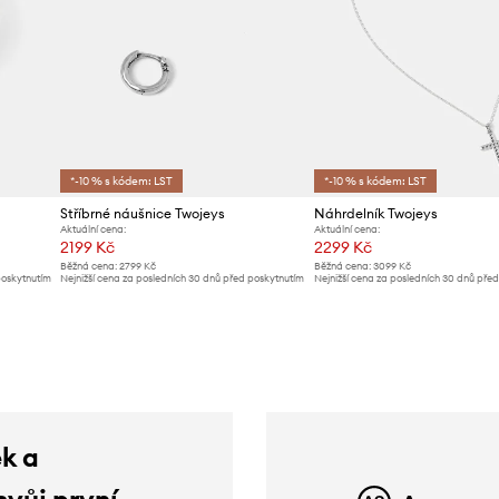
*-10 % s kódem: LST
*-10 % s kódem: LST
Stříbrné náušnice Twojeys
Náhrdelník Twojeys
Aktuální cena:
Aktuální cena:
2199 Kč
2299 Kč
Běžná cena:
2799 Kč
Běžná cena:
3099 Kč
poskytnutím
Nejnižší cena za posledních 30 dnů před poskytnutím
Nejnižší cena za posledních 30 dnů pře
slevy:
2299 Kč
slevy:
2499 Kč
ek a
svůj první