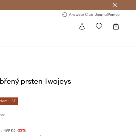
Answear Club
- 20 % na první objednávku
Answear Club
Journal
Pomoc
íbřený prsten Twojeys
ódem: LST
na:
:
1499 Kč
-33%