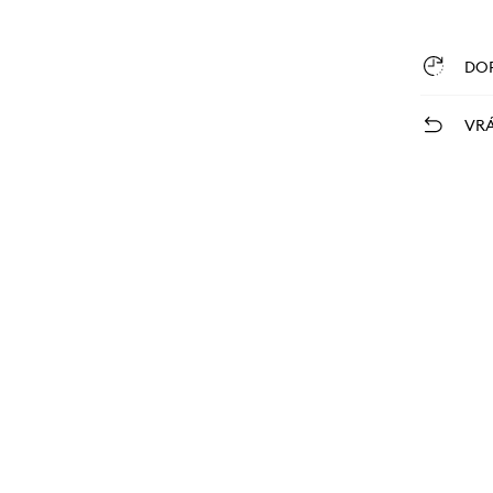
DO
VRÁ