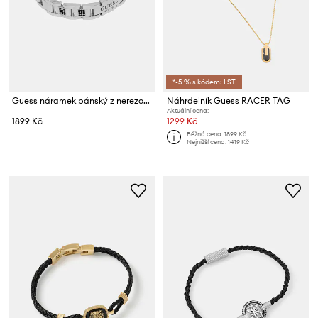
*-5 % s kódem: LST
Guess náramek pánský z nerezové oceli krystal
Náhrdelník Guess RACER TAG
Aktuální cena:
1899 Kč
1299 Kč
Běžná cena:
1899 Kč
Nejnižší cena:
1419 Kč