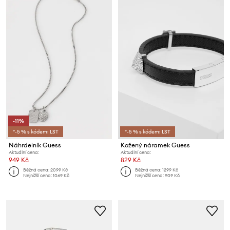
-11%
*-5 % s kódem: LST
*-5 % s kódem: LST
Náhrdelník Guess
Kožený náramek Guess
Aktuální cena:
Aktuální cena:
949 Kč
829 Kč
Běžná cena:
2099 Kč
Běžná cena:
1299 Kč
Nejnižší cena:
1069 Kč
Nejnižší cena:
909 Kč