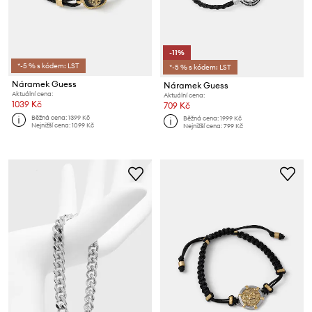
-11%
*-5 % s kódem: LST
*-5 % s kódem: LST
Náramek Guess
Náramek Guess
Aktuální cena:
Aktuální cena:
1039 Kč
709 Kč
Běžná cena:
1399 Kč
Běžná cena:
1999 Kč
Nejnižší cena:
1099 Kč
Nejnižší cena:
799 Kč