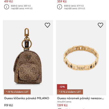
419 Kč
359 Kč
Běžná cena:
589 Kč
Běžná cena:
579 Kč
Nejnižší cena:
449 Kč
Nejnižší cena:
379 Kč
-12%
*-15 % s kódem: LST
*-5 % s kódem: LST
Guess klíčenka pánská MILANO
Guess náramek pánský nerezová ocel Crystal
Aktuální cena:
919 Kč
1399 Kč