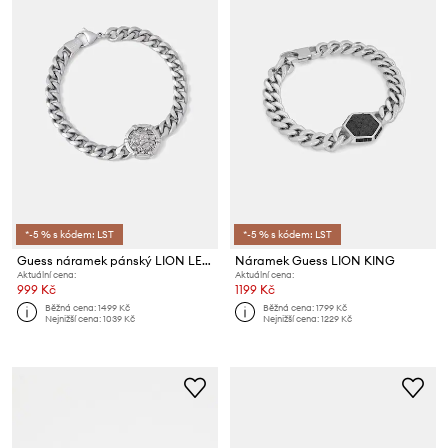
*-5 % s kódem: LST
*-5 % s kódem: LST
Guess náramek pánský LION LEGACY
Náramek Guess LION KING
Aktuální cena:
Aktuální cena:
999 Kč
1199 Kč
Běžná cena:
1499 Kč
Běžná cena:
1799 Kč
Nejnižší cena:
1039 Kč
Nejnižší cena:
1229 Kč