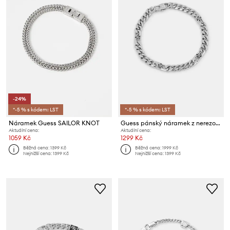
-24%
*-5 % s kódem: LST
*-5 % s kódem: LST
Náramek Guess SAILOR KNOT
Guess pánský náramek z nerezové oceli 4G FRONTIERS
Aktuální cena:
Aktuální cena:
1059 Kč
1299 Kč
Běžná cena:
1399 Kč
Běžná cena:
1999 Kč
Nejnižší cena:
1399 Kč
Nejnižší cena:
1399 Kč