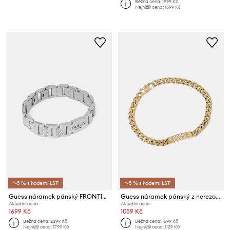
Běžná cena:
1999 Kč
Nejnižší cena:
1599 Kč
*-5 % s kódem: LST
*-5 % s kódem: LST
Guess náramek pánský FRONTIERS
Guess náramek pánský z nerezové oceli 4G FRONTIERS
Aktuální cena:
Aktuální cena:
1699 Kč
1059 Kč
Běžná cena:
2299 Kč
Běžná cena:
1599 Kč
Nejnižší cena:
1799 Kč
Nejnižší cena:
1129 Kč