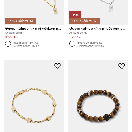
-14%
*-5 % s kódem: LST
*-5 % s kódem: LST
Guess náhrdelník s přívěskem pánský z nerezové oceli 4G FRONTIERS
Guess náhrdelník s přívěskem pánský z nerezové oceli 4G FRONTIERS
Aktuální cena:
Aktuální cena:
1399 Kč
1199 Kč
Běžná cena:
1899 Kč
Běžná cena:
1899 Kč
Nejnižší cena:
1419 Kč
Nejnižší cena:
1399 Kč