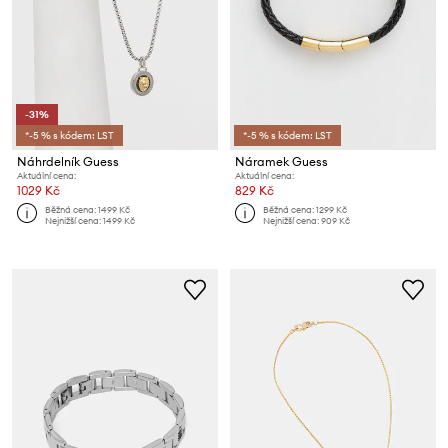
-31%
*-5 % s kódem: LST
*-5 % s kódem: LST
Náhrdelník Guess
Náramek Guess
Aktuální cena:
Aktuální cena:
1029 Kč
829 Kč
Běžná cena:
1499 Kč
Běžná cena:
1299 Kč
Nejnižší cena:
1499 Kč
Nejnižší cena:
909 Kč