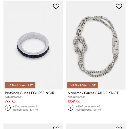
*-5 % s kódem: LST
*-5 % s kódem: LST
Prstýnek Guess ECLIPSE NOIR
Náramek Guess SAILOR KNOT
Aktuální cena:
Aktuální cena:
799 Kč
1059 Kč
Běžná cena:
1099 Kč
Běžná cena:
1599 Kč
Nejnižší cena:
879 Kč
Nejnižší cena:
1129 Kč