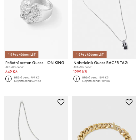
*-5 % s kódem: LST
*-5 % s kódem: LST
Pečetní prsten Guess LION KING
Náhrdelník Guess RACER TAG
Aktuální cena:
Aktuální cena:
649 Kč
1299 Kč
Běžná cena:
999 Kč
Běžná cena:
1899 Kč
Nejnižší cena:
689 Kč
Nejnižší cena:
1419 Kč