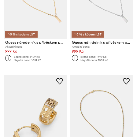
*-5 % s kódem: LST
*-5 % s kódem: LST
Guess náhrdelník s přívěskem pánský z nerezové oceli TRUE SPIRIT
Guess náhrdelník s přívěskem pánský z nerezové oceli TRUE SPIRIT
Aktuální cena:
Aktuální cena:
999 Kč
999 Kč
Běžná cena:
1499 Kč
Běžná cena:
1499 Kč
Nejnižší cena:
1039 Kč
Nejnižší cena:
1039 Kč