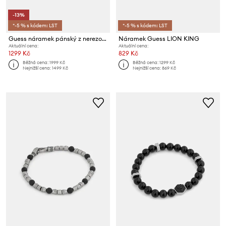
-13%
*-5 % s kódem: LST
*-5 % s kódem: LST
Guess náramek pánský z nerezové oceli 4G FRONTIERS
Náramek Guess LION KING
Aktuální cena:
Aktuální cena:
1299 Kč
829 Kč
Běžná cena:
1999 Kč
Běžná cena:
1299 Kč
Nejnižší cena:
1499 Kč
Nejnižší cena:
869 Kč