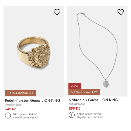
-15%
*-5 % s kódem: LST
*-5 % s kódem: LST
Náhrdelník Guess LION KING
Pečetní prsten Guess LION KING
Aktuální cena:
Aktuální cena:
1199 Kč
649 Kč
Běžná cena:
1799 Kč
Běžná cena:
939 Kč
Nejnižší cena:
1419 Kč
Nejnižší cena:
689 Kč