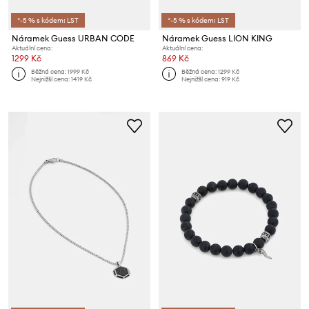
*-5 % s kódem: LST
*-5 % s kódem: LST
Náramek Guess URBAN CODE
Náramek Guess LION KING
Aktuální cena:
Aktuální cena:
1299 Kč
869 Kč
Běžná cena:
1999 Kč
Běžná cena:
1299 Kč
Nejnižší cena:
1419 Kč
Nejnižší cena:
919 Kč