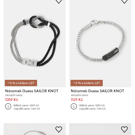
*-5 % s kódem: LST
*-5 % s kódem: LST
Náramek Guess SAILOR KNOT
Náramek Guess SAILOR KNOT
Aktuální cena:
Aktuální cena:
1059 Kč
1129 Kč
Běžná cena:
1599 Kč
Běžná cena:
1599 Kč
Nejnižší cena:
1129 Kč
Nejnižší cena:
1199 Kč