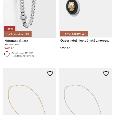
-25%
*-15 % s kódem: LST
*-5 % s kódem: LST
Guess náušnice pánské z nerezové oceli
Náramek Guess
Aktuální cena:
999 Kč
969 Kč
Běžná cena:
1299 Kč
Nejnižší cena:
1299 Kč