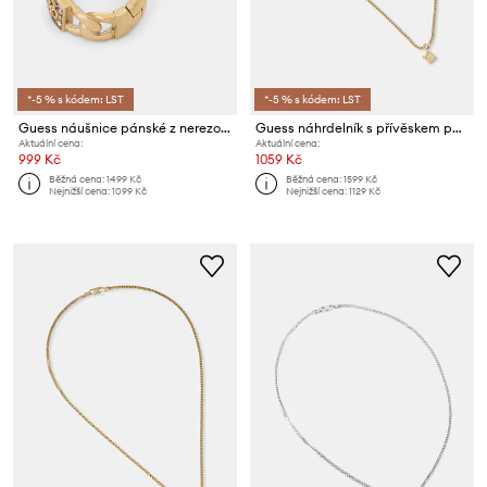
*-5 % s kódem: LST
*-5 % s kódem: LST
Guess náušnice pánské z nerezové oceli 4G FRONTIERS
Guess náhrdelník s přívěskem pánský z nerezové oceli 4G FRONTIERS
Aktuální cena:
Aktuální cena:
999 Kč
1059 Kč
Běžná cena:
1499 Kč
Běžná cena:
1599 Kč
Nejnižší cena:
1099 Kč
Nejnižší cena:
1129 Kč