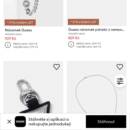
*-5 % s kódem: LST
*-5 % s kódem: LST
Guess náramek pánský z nerezové oceli LION LEGACY
Náramek Guess
Aktuální cena:
Aktuální cena:
829 Kč
929 Kč
Běžná cena:
1299 Kč
Běžná cena:
1299 Kč
Nejnižší cena:
869 Kč
Nejnižší cena:
979 Kč
Stáhněte si aplikaci a
Stáhnout
nakupujte jednodušeji