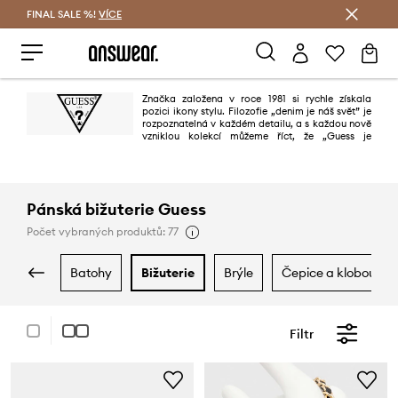
FINAL SALE %!
VÍCE
Ušetřete s Answear Club
Značka založena v roce 1981 si rychle získala
pozici ikony stylu. Filozofie „denim je náš svět” je
rozpoznatelná v každém detailu, a s každou nově
vzniklou kolekcí můžeme říct, že „Guess je
denimem celého světa”. Značka je oblíbená na všech kontinentech,
především díky nejvyšší kvalitě, dokonalým vzorům, věrnosti nejnovějším
trendům a snadno zapamatovatelným reklamám.
Pánská bižuterie Guess
Počet vybraných produktů: 77
batohy
bižuterie
brýle
čepice a klobouky
Filtr