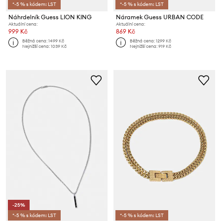
*-5 % s kódem: LST
*-5 % s kódem: LST
Náhrdelník Guess LION KING
Náramek Guess URBAN CODE
Aktuální cena:
Aktuální cena:
999 Kč
869 Kč
Běžná cena:
1499 Kč
Běžná cena:
1299 Kč
Nejnižší cena:
1039 Kč
Nejnižší cena:
919 Kč
-25%
*-5 % s kódem: LST
*-5 % s kódem: LST