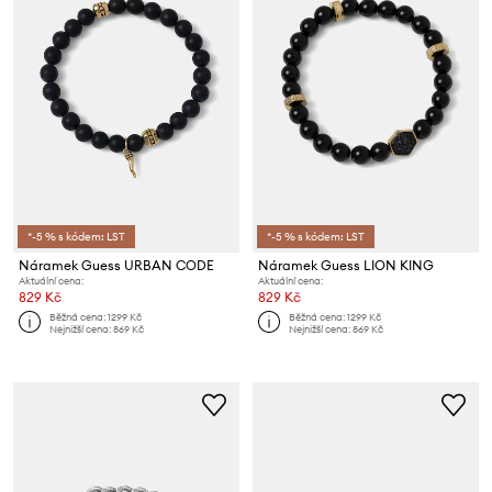
*-5 % s kódem: LST
*-5 % s kódem: LST
Náramek Guess URBAN CODE
Náramek Guess LION KING
Aktuální cena:
Aktuální cena:
829 Kč
829 Kč
Běžná cena:
1299 Kč
Běžná cena:
1299 Kč
Nejnižší cena:
869 Kč
Nejnižší cena:
869 Kč