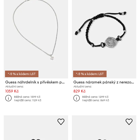
*-5 % s kódem: LST
*-5 % s kódem: LST
Guess náhrdelník s přívěskem pánský nerezový 4G FRONTIERS
Guess náramek pánský z nerezové oceli LION LEGACY
Aktuální cena:
Aktuální cena:
1059 Kč
829 Kč
Běžná cena:
1599 Kč
Běžná cena:
1299 Kč
Nejnižší cena:
1129 Kč
Nejnižší cena:
869 Kč