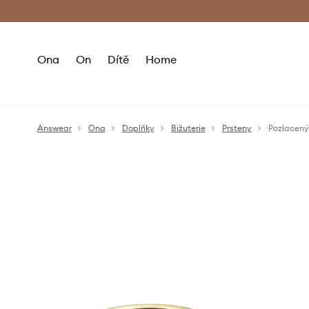
Premium Fashion Benefits
Doručení a vr
Ona
On
Dítě
Home
Answear
Ona
Doplňky
Bižuterie
Prsteny
Pozlacený