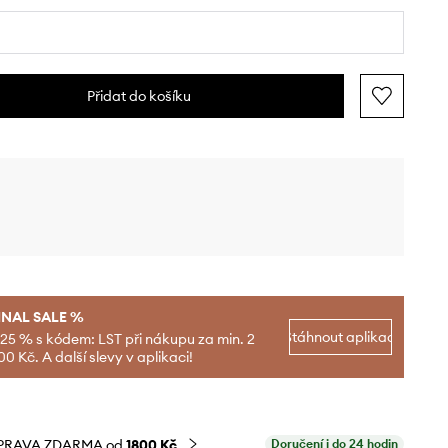
Přidat do košíku
INAL SALE %
Stáhnout aplikaci
-25 % s kódem: LST při nákupu za min. 2
00 Kč. A další slevy v aplikaci!
PRAVA ZDARMA od
1800 Kč
Doručení i do 24 hodin