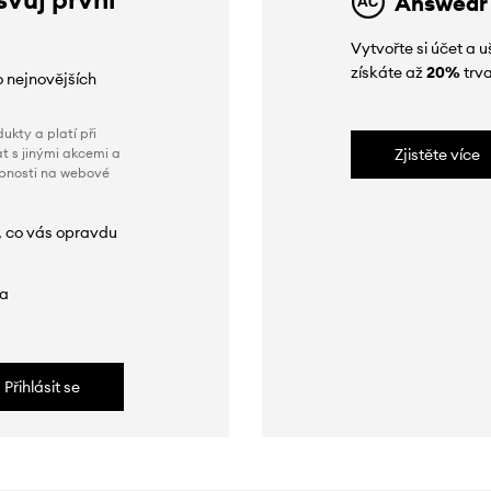
Answear
Vytvořte si účet a
získáte až
20%
trva
o nejnovějších
ukty a platí při
t s jinými akcemi a
Zjistěte více
obnosti na webové
, co vás opravdu
da
Přihlásit se