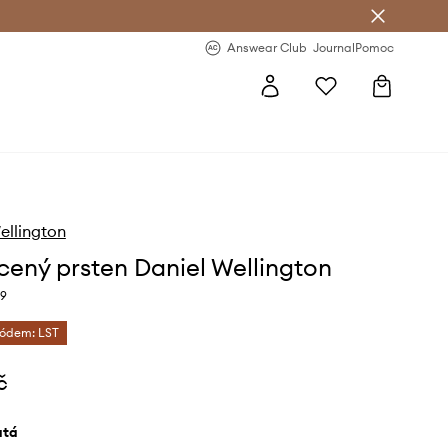
Answear Club
- 20 % na první objednávku
Answear Club
Journal
Pomoc
ellington
cený prsten Daniel Wellington
9
kódem: LST
č
latá