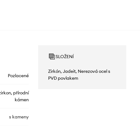
SLOŽENÍ
Zirkón, Jadeit, Nerezová ocel s
Pozlacené
PVD povlakem
irkon, přírodní
kámen
s kameny