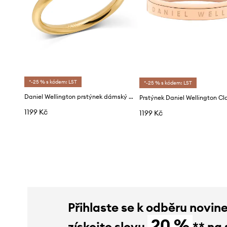
*-25 % s kódem: LST
*-25 % s kódem: LST
Daniel Wellington prstýnek dámský z nerezové oceli
1199 Kč
1199 Kč
Přihlaste se k odběru novin
20 %
získejte slevu
** na 