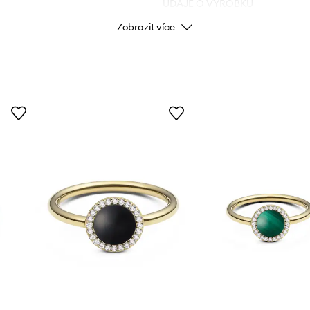
ÚDAJE O VÝROBKU
Zobrazit více
Kód výrobce
Barva výrobce
Barva
Značka
Dan
ID produktu