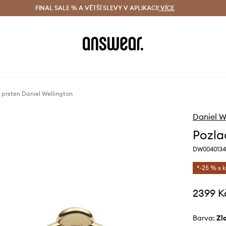
ácení zdarma (od 1800 Kč)
FINAL SALE % A VĚTŠÍ SLEVY V APLIKACI!
Doručení i do 24 h
VÍCE
Ušetřete s 
 prsten Daniel Wellington
Daniel W
Pozla
DW0040134
*-25 % s 
2399 K
Barva:
z