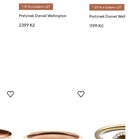
*-15 % s kódem: LST
*-25 % s kódem: LST
Prstýnek Daniel Wellington
2399 Kč
1199 Kč