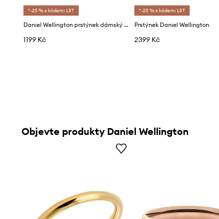
*-25 % s kódem: LST
*-25 % s kódem: LST
Daniel Wellington prstýnek dámský z nerezové oceli
Prstýnek Daniel Wellington
1199 Kč
2399 Kč
Objevte produkty Daniel Wellington