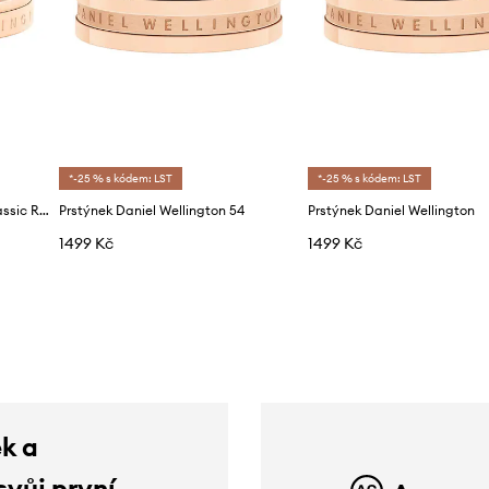
*-25 % s kódem: LST
*-25 % s kódem: LST
Prstýnek Daniel Wellington Classic Ring
Prstýnek Daniel Wellington 54
Prstýnek Daniel Wellington
1499 Kč
1499 Kč
ek a
svůj první