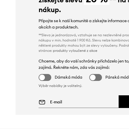
nákup.
Připojte se k naší komunitě a získejte informace 
akcích a produktech.
**Sleva je jednorázová, vztahuje se na nezlevněné prod
nákupu v min. hodnotě 1 900 Kč. Slevu nelze kombinova
některé produkty mohou být ze slevy vyloučeny. Podr
stránce:
produkty vyloučené z akce
Chceme, aby do vaší schránky přicházelo jen to
zajímá. Řekněte nám, zda vás zajímá:
Dámská móda
Pánská mó
Výběr nabídky je volitelný.