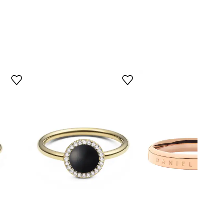
DW00401349
GOLD
zlatá
iel Wellington