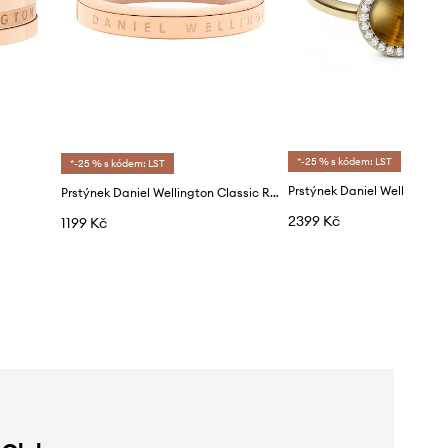
*-25 % s kódem: LST
*-25 % s kódem: LST
Prstýnek Daniel Wellington
Prstýnek Daniel Wellington Classic Ring
2399 Kč
1199 Kč