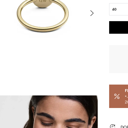
60
F
*
2
DO