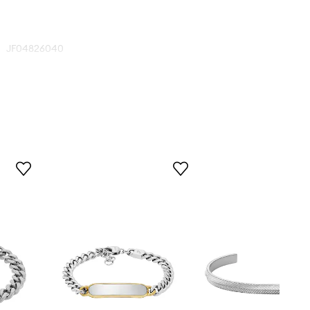
JF04826040
stříbrná
Fossil