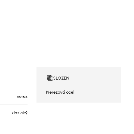
SLOŽENÍ
Nerezová ocel
nerez
klasický