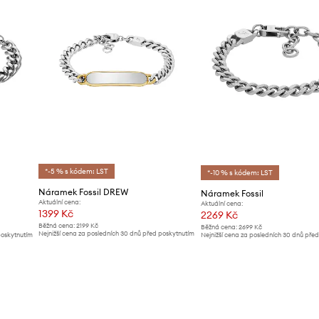
*-5 % s kódem: LST
*-10 % s kódem: LST
Náramek Fossil DREW
Náramek Fossil
Aktuální cena:
Aktuální cena:
1399 Kč
2269 Kč
Běžná cena:
2199 Kč
Běžná cena:
2699 Kč
Nejnižší cena za posledních 30 dnů před poskytnutím
poskytnutím
Nejnižší cena za posledních 30 dnů pře
slevy:
1499 Kč
slevy:
2399 Kč