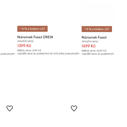
*-5 % s kódem: LST
*-5 % s kódem: LST
Náramek Fossil DREW
Náramek Fossil
Aktuální cena:
Aktuální cena:
1399 Kč
1699 Kč
Běžná cena:
2199 Kč
Běžná cena:
2099 Kč
Nejnižší cena za posledních 30 dnů před poskytnutím
d poskytnutím
Nejnižší cena za posledních 30 dnů př
slevy:
1499 Kč
slevy:
1799 Kč