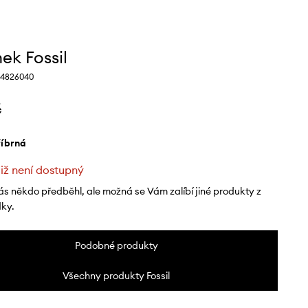
ek Fossil
04826040
č
tříbrná
již není dostupný
ás někdo předběhl, ale možná se Vám zalíbí jiné produkty z
dky.
Podobné produkty
Všechny produkty Fossil