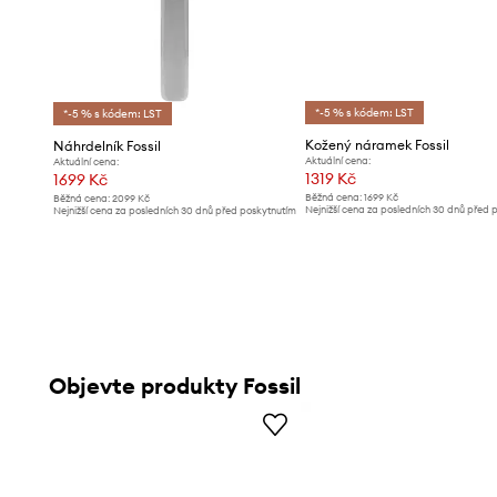
*-5 % s kódem: LST
*-5 % s kódem: LST
Kožený náramek Fossil
Náhrdelník Fossil
Aktuální cena:
Aktuální cena:
1319 Kč
1699 Kč
Běžná cena:
1699 Kč
Běžná cena:
2099 Kč
Nejnižší cena za posledních 30 dnů před 
Nejnižší cena za posledních 30 dnů před poskytnutím
slevy:
1399 Kč
slevy:
1799 Kč
Objevte produkty Fossil