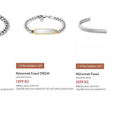
*-5 % s kódem: LST
*-5 % s kódem: LST
Náramek Fossil DREW
Náramek Fossil
Aktuální cena:
Aktuální cena:
1399 Kč
1699 Kč
Běžná cena:
2199 Kč
Běžná cena:
2099 Kč
Nejnižší cena za posledních 30 dnů před poskytnutím
d poskytnutím
Nejnižší cena za posledních 30 dnů př
slevy:
1499 Kč
slevy:
1799 Kč