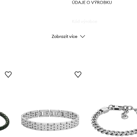
ÚDAJE O VÝROBKU
Kód výrobce
Zobrazit více
Barva
Značka
Výrobce
ID produktu