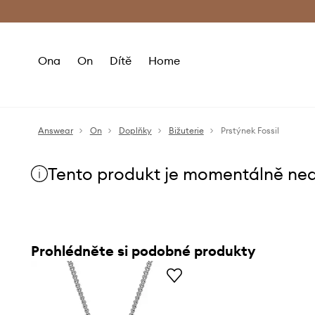
Premium Fashion Benefits
Doručení a vr
Ona
On
Dítě
Home
Answear
On
Doplňky
Bižuterie
Prstýnek Fossil
Tento produkt je momentálně ne
Prohlédněte si podobné produkty