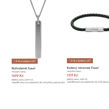
*-5 % s kódem: LST
*-5 % s kódem: LST
Kožený náramek Fossil
Náhrdelník Fossil
Aktuální cena:
Aktuální cena:
1319 Kč
1699 Kč
Běžná cena:
1699 Kč
Běžná cena:
2099 Kč
Nejnižší cena za posledních 30 dnů před 
Nejnižší cena za posledních 30 dnů před poskytnutím
slevy:
1399 Kč
slevy:
1799 Kč