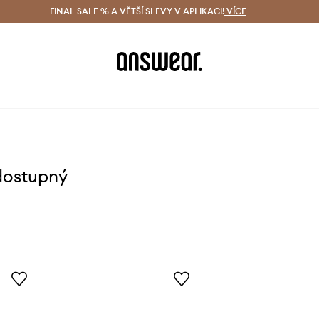
ácení zdarma (od 1800 Kč)
FINAL SALE % A VĚTŠÍ SLEVY V APLIKACI!
Doručení i do 24 h
VÍCE
Ušetřete s 
dostupný