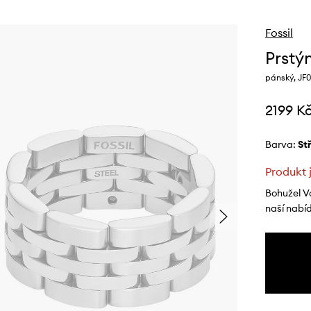
Fossil
Prstýn
pánský, JF
2199 K
Barva:
s
Produkt 
Bohužel V
naší nabí