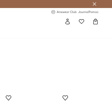
Answear Club
- 20 % na první objednávku
Answear Club
Journal
Pomoc