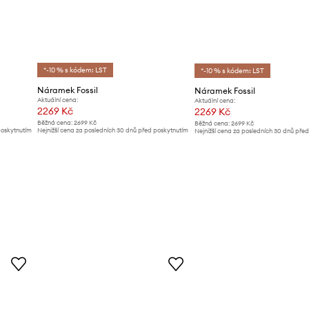
*-10 % s kódem: LST
*-10 % s kódem: LST
Náramek Fossil
Náramek Fossil
Aktuální cena:
Aktuální cena:
2269 Kč
2269 Kč
Běžná cena:
2699 Kč
Běžná cena:
2699 Kč
poskytnutím
Nejnižší cena za posledních 30 dnů před poskytnutím
Nejnižší cena za posledních 30 dnů pře
slevy:
2399 Kč
slevy:
2399 Kč