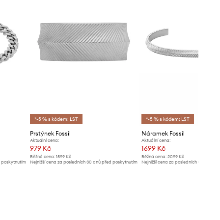
*-5 % s kódem: LST
*-5 % s kódem: LST
Prstýnek Fossil
Náramek Fossil
Aktuální cena:
Aktuální cena:
979 Kč
1699 Kč
Běžná cena:
1599 Kč
Běžná cena:
2099 Kč
d poskytnutím
Nejnižší cena za posledních 30 dnů před poskytnutím
Nejnižší cena za posledních 30 dnů př
slevy:
1039 Kč
slevy:
1799 Kč