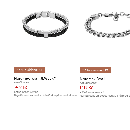
*-5 % s kódem: LST
*-5 % s kódem: LST
Náramek Fossil JEWELRY
Náramek Fossil
Aktuální cena:
Aktuální cena:
1419 Kč
1419 Kč
Běžná cena:
1699 Kč
Běžná cena:
1699 Kč
Nejnižší cena za posledních 30 dnů před poskytnutím
Nejnižší cena za posledních 30 dnů před 
slevy:
1499 Kč
slevy:
1499 Kč