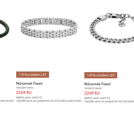
*-10 % s kódem: LST
*-10 % s kódem: LST
Náramek Fossil
Náramek Fossil
Aktuální cena:
Aktuální cena:
2269 Kč
2269 Kč
Běžná cena:
2699 Kč
Běžná cena:
2699 Kč
poskytnutím
Nejnižší cena za posledních 30 dnů před poskytnutím
Nejnižší cena za posledních 30 dnů pře
slevy:
2399 Kč
slevy:
2399 Kč