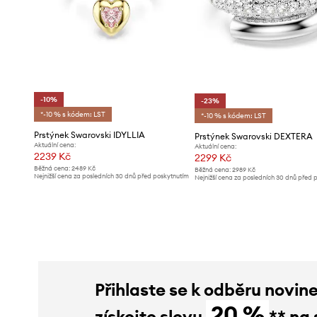
-10%
-23%
*-10 % s kódem: LST
*-10 % s kódem: LST
Prstýnek Swarovski IDYLLIA
Prstýnek Swarovski DEXTERA
Aktuální cena:
Aktuální cena:
2239 Kč
2299 Kč
Běžná cena:
2489 Kč
Běžná cena:
2989 Kč
Nejnižší cena za posledních 30 dnů před poskytnutím
Nejnižší cena za posledních 30 dnů před 
slevy:
2489 Kč
slevy:
2989 Kč
Přihlaste se k odběru novin
20 %
získejte slevu
** na 