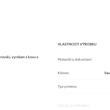
VLASTNOSTI VÝROBKU
rovski, vyroben z kovu s
Materiál a dokončení
Kámen
Swa
Typ prstenu
ÚDAJE O VÝROBKU