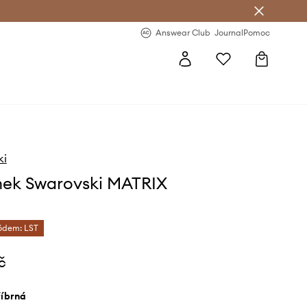
Answear Club
- 20 % na první objednávku
Answear Club
Journal
Pomoc
ki
nek Swarovski MATRIX
kódem: LST
č
tříbrná