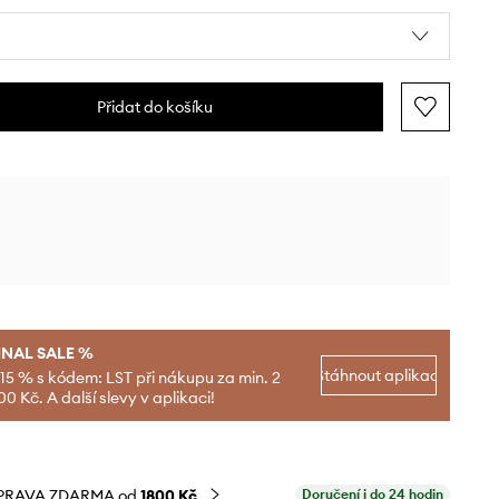
Přidat do košíku
INAL SALE %
Stáhnout aplikaci
-15 % s kódem: LST při nákupu za min. 2
00 Kč. A další slevy v aplikaci!
PRAVA ZDARMA od
1800 Kč
Doručení i do 24 hodin