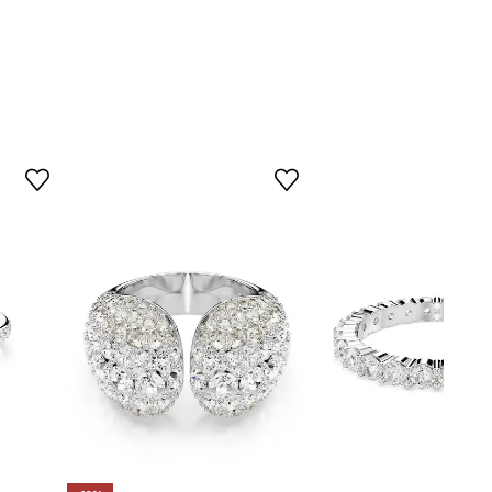
5714332
stříbrná
Swarovski