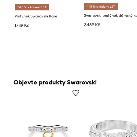
*-15 % s kódem: LST
*-25 % s kódem: LST
Prstýnek Swarovski Rare
3489 Kč
1789 Kč
Objevte produkty Swarovski