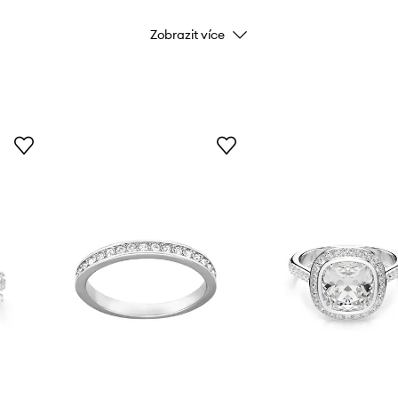
Zobrazit více
Kód výrobce
Barva
Značka
Výrobce
ID produktu