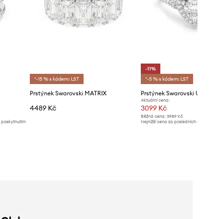
-11%
*-15 % s kódem: LST
*-5 % s kódem: LST
Prstýnek Swarovski MATRIX
Prstýnek Swarovski UNA
Aktuální cena:
4489 Kč
3099 Kč
Běžná cena:
3989 Kč
d poskytnutím
Nejnižší cena za posledních 30 dnů př
slevy:
3499 Kč