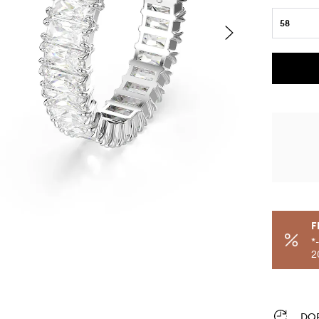
58
F
*
2
DO