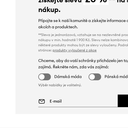
nákup.
Připojte se k naší komunitě a získejte informace 
akcích a produktech.
**Sleva je jednorázová, vztahuje se na nezlevněné prod
nákupu v min. hodnotě 1 900 Kč. Slevu nelze kombinova
některé produkty mohou být ze slevy vyloučeny. Podr
stránce:
produkty vyloučené z akce
Chceme, aby do vaší schránky přicházelo jen to
zajímá. Řekněte nám, zda vás zajímá:
Dámská móda
Pánská mó
Výběr nabídky je volitelný.