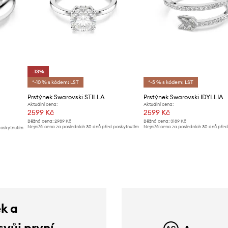
-13%
*-10 % s kódem: LST
*-5 % s kódem: LST
Prstýnek Swarovski STILLA
Prstýnek Swarovski IDYLLIA
Aktuální cena:
Aktuální cena:
2599 Kč
2599 Kč
Běžná cena:
2989 Kč
Běžná cena:
3189 Kč
Nejnižší cena za posledních 30 dnů před poskytnutím
Nejnižší cena za posledních 30 dnů pře
poskytnutím
slevy:
2989 Kč
slevy:
2869 Kč
ek a
svůj první