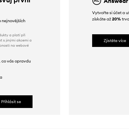
Answear
Vytvořte si účet a
získáte až
20%
trva
o nejnovějších
ukty a platí při
t s jinými akcemi a
Zjistěte více
obnosti na webové
, co vás opravdu
da
Přihlásit se