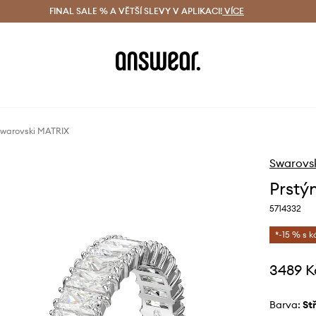
ácení zdarma (od 1800 Kč)
FINAL SALE % A VĚTŠÍ SLEVY V APLIKACI!
Doručení i do 24 h
VÍCE
Ušetřete s 
Swarovski MATRIX
Swarovs
Prstý
5714332
*-15 % s 
3489 K
Barva:
s