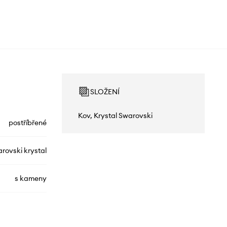
SLOŽENÍ
Kov, Krystal Swarovski
postříbřené
rovski krystal
s kameny