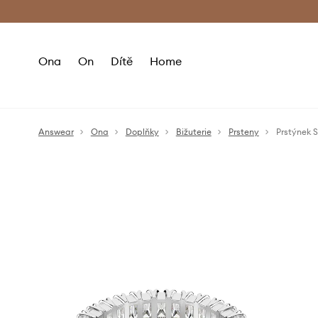
Premium Fashion Benefits
Doručení a vr
Ona
On
Dítě
Home
Answear
Ona
Doplňky
Bižuterie
Prsteny
Prstýnek 