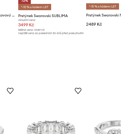
-12%
*-15 % s kódem: LST
*-10 % s kódem: LST
Swarovski prstýnek dámský kovový se Swarovski krystalem UNA
Prstýnek Swarovski MATRIX
Prstýnek Swarovski SUBLIMA
Aktuální cena:
2489 Kč
3499 Kč
Běžná cena:
4489 Kč
Nejnižší cena za posledních 30 dnů před poskytnutím
slevy:
3999 Kč