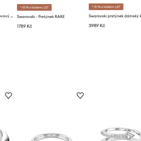
*-15 % s kódem: LST
*-15 % s kódem: LST
Swarovski prstýnek dámský kovový s kubickým zirkonem VIENNA
Swarovski - Prstýnek RARE
3989 Kč
1789 Kč