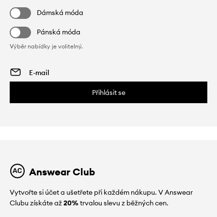
Dámská móda
Pánská móda
Výběr nabídky je volitelný.
Přihlásit se
Answear Club
Vytvořte si účet a ušetřete při každém nákupu. V Answear
Clubu získáte až
20%
trvalou slevu z běžných cen.