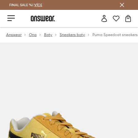
FINAL SALE %!
VÍCE
Ušetřete s Answear Club
Answear
Ona
Boty
Sneakers boty