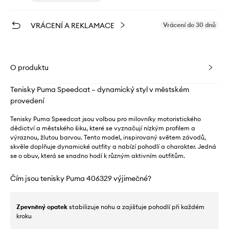
VRÁCENÍ A REKLAMACE
Vrácení do 30 dnů
O produktu
Tenisky Puma Speedcat – dynamický styl v městském
provedení
Tenisky Puma Speedcat jsou volbou pro milovníky motoristického
dědictví a městského šiku, které se vyznačují nízkým profilem a
výraznou, žlutou barvou. Tento model, inspirovaný světem závodů,
skvěle doplňuje dynamické outfity a nabízí pohodlí a charakter. Jedná
se o obuv, která se snadno hodí k různým aktivním outfitům.
Čím jsou tenisky Puma 406329 výjimečné?
Zpevněný opatek
stabilizuje nohu a zajišťuje pohodlí při každém
kroku