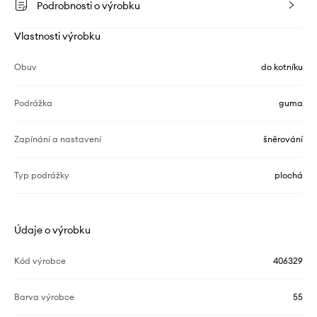
Podrobnosti o výrobku
Vlastnosti výrobku
Obuv
do kotníku
Podrážka
guma
Zapínání a nastavení
šněrování
Typ podrážky
plochá
Údaje o výrobku
Kód výrobce
406329
Barva výrobce
55