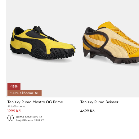
-13%
*-10 % s kódem: LST
Tenisky Puma Mostro OG Prime
Tenisky Puma Beisser
Aktuální cena:
1999 Kč
4699 Kč
Běžná cena:
3199 Kč
Nejnižší cena:
2299 Kč