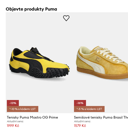
Objevte produkty Puma
-13%
-16%
*-10 % s kódem: LST
*-5 % s kódem: LST
Tenisky Puma Mostro OG Prime
Aktuální cena:
Aktuální cena:
1999 Kč
1579 Kč