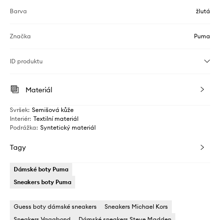
Barva
žlutá
Značka
Puma
ID produktu
Materiál
Svršek
:
Semišová kůže
Interiér
:
Textilní materiál
Podrážka
:
Syntetický materiál
Tagy
Dámské boty Puma
Sneakers boty Puma
Guess boty dámské sneakers
Sneakers Michael Kors
Sneakers Vagabond
Dámské sneakers Steve Madden