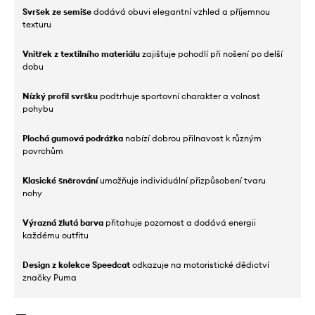
Svršek ze semiše
dodává obuvi elegantní vzhled a příjemnou
texturu
Vnitřek z textilního materiálu
zajišťuje pohodlí při nošení po delší
dobu
Nízký profil svršku
podtrhuje sportovní charakter a volnost
pohybu
Plochá gumová podrážka
nabízí dobrou přilnavost k různým
povrchům
Klasické šněrování
umožňuje individuální přizpůsobení tvaru
nohy
Výrazná žlutá barva
přitahuje pozornost a dodává energii
každému outfitu
Design z kolekce Speedcat
odkazuje na motoristické dědictví
značky Puma