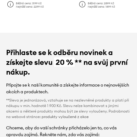
Běžná cena:
3199 Kč
Běžná cena:
2899 Kč
Nejnižší cena:
2299 Kč
Nejnižší cena:
1899 Kč
Přihlaste se k odběru novinek a
získejte slevu
20 %
** na svůj první
nákup.
Připojte se k naší komunitě a získejte informace o nejnovějších
akcích a produktech.
**Sleva je jednorázová, vztahuje se na nezlevněné produkty a platí při
nákupu v min. hodnotě 1 900 Kč. Slevu nelze kombinovat s jinými
akcemi a některé produkty mohou být ze slevy vyloučeny. Podrobnosti
na webové stránce:
produkty vyloučené z akce
Chceme, aby do vaší schránky přicházelo jen to, co vás
opravdu zajímá. Řekněte nám, zda vás zajímá: