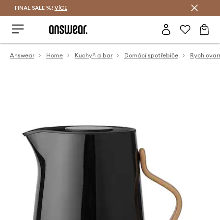
FINAL SALE %!
VÍCE
Ušetřete s Answear Club
Answear
Home
Kuchyň a bar
Domácí spotřebiče
Rychlovar