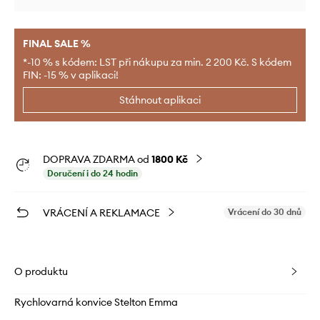
FINAL SALE %
*-10 % s kódem: LST při nákupu za min. 2 200 Kč. S kódem
FIN: -15 % v aplikaci!
Stáhnout aplikaci
DOPRAVA ZDARMA od
1800 Kč
Doručení i do 24 hodin
VRÁCENÍ A REKLAMACE
Vrácení do 30 dnů
O produktu
Rychlovarná konvice Stelton Emma