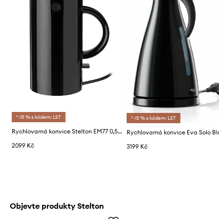
*-15 % s kódem: LST
*-15 % s kódem: LST
Rychlovarná konvice Stelton EM77 0,5 L
2099 Kč
3199 Kč
Objevte produkty Stelton