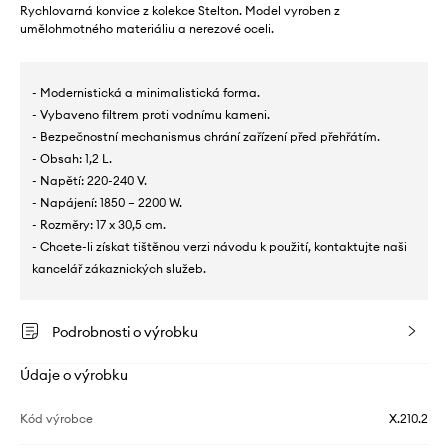
Rychlovarná konvice z kolekce Stelton. Model vyroben z
umělohmotného materiáliu a nerezové oceli.
- Modernistická a minimalistická forma.
- Vybaveno filtrem proti vodnímu kameni.
- Bezpečnostní mechanismus chrání zařízení před přehřátím.
- Obsah: 1,2 L.
- Napětí: 220-240 V.
- Napájení: 1850 – 2200 W.
- Rozměry: 17 x 30,5 cm.
- Chcete-li získat tištěnou verzi návodu k použití, kontaktujte naši
kancelář zákaznických služeb.
Podrobnosti o výrobku
Údaje o výrobku
Kód výrobce
X.210.2