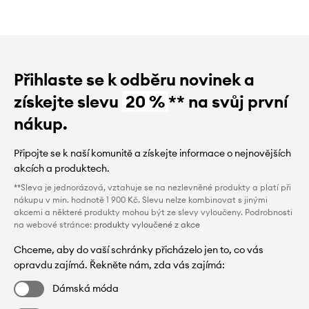
Přihlaste se k odběru novinek a
získejte slevu
20 %
** na svůj první
nákup.
Připojte se k naší komunitě a získejte informace o nejnovějších
akcích a produktech.
**Sleva je jednorázová, vztahuje se na nezlevněné produkty a platí při
nákupu v min. hodnotě 1 900 Kč. Slevu nelze kombinovat s jinými
akcemi a některé produkty mohou být ze slevy vyloučeny. Podrobnosti
na webové stránce:
produkty vyloučené z akce
Chceme, aby do vaší schránky přicházelo jen to, co vás
opravdu zajímá. Řekněte nám, zda vás zajímá:
Dámská móda