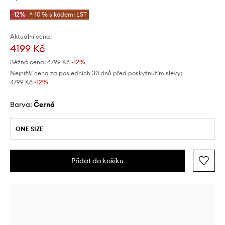
-12%
*-10 % s kódem: LST
Aktuální cena:
4199 Kč
Běžná cena:
4799 Kč
-12%
Nejnižší cena za posledních 30 dnů před poskytnutím slevy:
4799 Kč
 -12%
Barva:
černá
ONE SIZE
Přidat do košíku