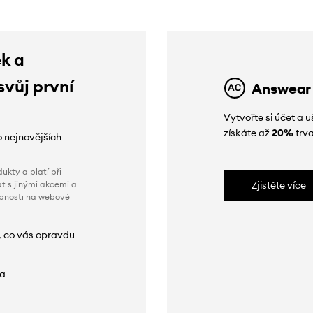
ek a
svůj první
Answear
Vytvořte si účet a
získáte až
20%
trva
o nejnovějších
ukty a platí při
t s jinými akcemi a
Zjistěte více
obnosti na webové
, co vás opravdu
da