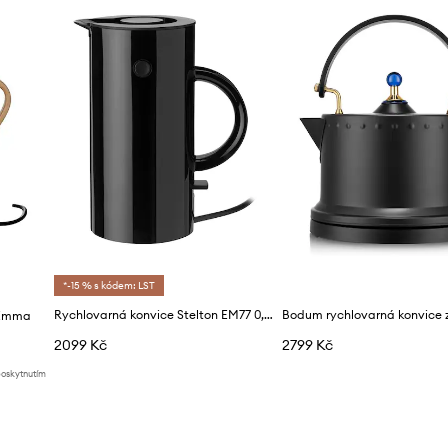
*-15 % s kódem: LST
Rychlovarná konvice Stelton EM77 0,5 L
 Emma
2099 Kč
2799 Kč
poskytnutím