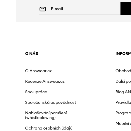
O NÁS
INFOR
O Answear.cz
Obchod
Recenze Answear.cz
Další p
Spolupráce
Blog A
Společenská odpovědnost
Pravidl
Nahlašování porušení
Program
(whistleblowing)
Mobilní
Ochrana osobních údajů