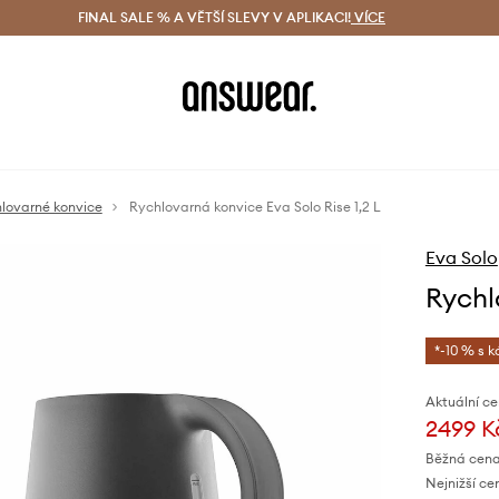
ácení zdarma (od 1800 Kč)
FINAL SALE % A VĚTŠÍ SLEVY V APLIKACI!
Doručení i do 24 h
VÍCE
Ušetřete s 
lovarné konvice
Rychlovarná konvice Eva Solo Rise 1,2 L
Eva Solo
Rychl
*-10 % s 
Aktuální ce
2499 K
Běžná cena
Nejnižší ce