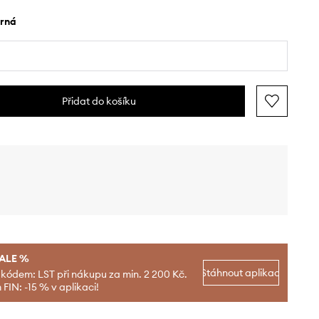
erná
Přidat do košíku
SALE %
Stáhnout aplikaci
 kódem: LST při nákupu za min. 2 200 Kč.
FIN: -15 % v aplikaci!