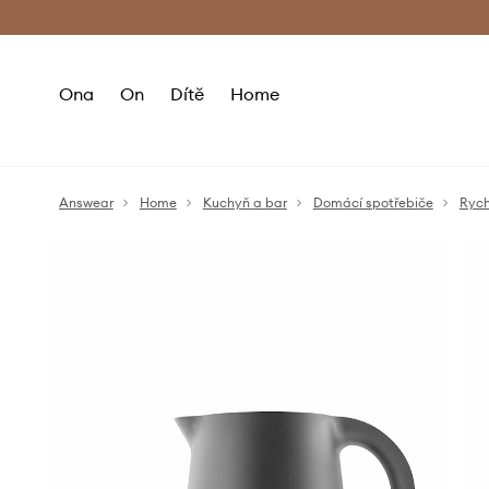
Premium Fashion Benefits
Doručení a vr
Ona
On
Dítě
Home
Answear
Home
Kuchyň a bar
Domácí spotřebiče
Rych