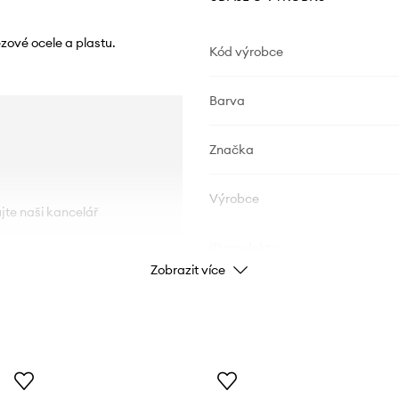
zové ocele a plastu.
Kód výrobce
Barva
Značka
Výrobce
ujte naši kancelář
ID produktu
Zobrazit více