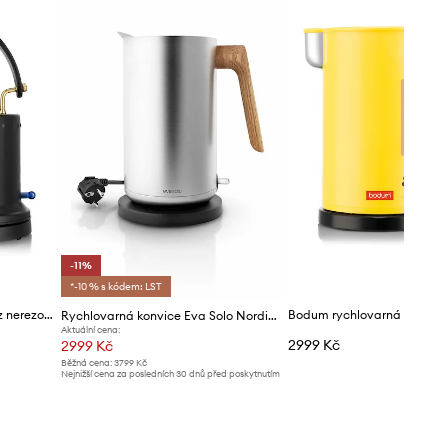
-11%
*-10 % s kódem: LST
Bodum rychlovarná konvice z nerezové oceli 1 l
Rychlovarná konvice Eva Solo Nordic Kitchen 1,5 L
Aktuální cena:
2999 Kč
2999 Kč
Běžná cena:
3799 Kč
Nejnižší cena za posledních 30 dnů před poskytnutím
slevy:
3399 Kč