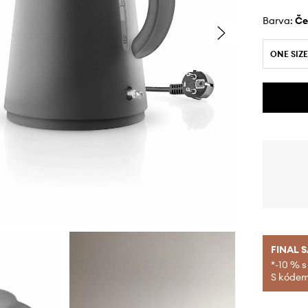
Barva:
č
ONE SIZE
FINAL 
*-10 % s
S kódem 