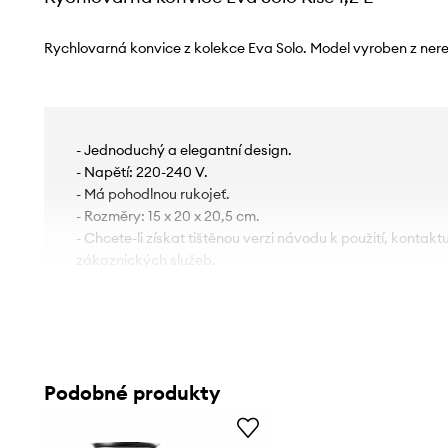
Rychlovarná konvice z kolekce Eva Solo. Model vyroben z nere
- Jednoduchý a elegantní design.
- Napětí: 220-240 V.
- Má pohodlnou rukojeť.
- Rozměry: 15 x 20 x 20,5 cm.
- Chcete-li získat tištěnou verzi návodu k použití, kontakt
zákaznických služeb.
Podobné produkty