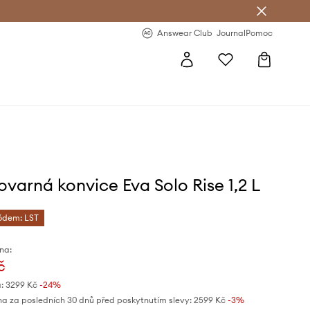
Answear Club
- 20 % na první objednávku
Answear Club
Journal
Pomoc
ovarná konvice Eva Solo Rise 1,2 L
kódem: LST
na:
č
:
3299 Kč
-24%
na za posledních 30 dnů před poskytnutím slevy:
2599 Kč
 -3%