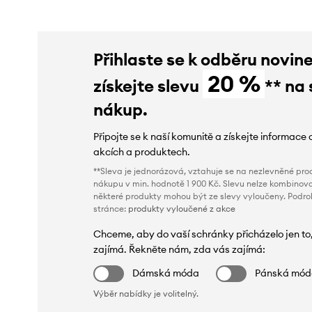
Přihlaste se k odběru novin
20 %
získejte slevu
** na 
nákup.
Připojte se k naší komunitě a získejte informace 
akcích a produktech.
**Sleva je jednorázová, vztahuje se na nezlevněné prod
nákupu v min. hodnotě 1 900 Kč. Slevu nelze kombinova
některé produkty mohou být ze slevy vyloučeny. Podr
stránce:
produkty vyloučené z akce
Chceme, aby do vaší schránky přicházelo jen to
zajímá. Řekněte nám, zda vás zajímá:
Dámská móda
Pánská mó
Výběr nabídky je volitelný.