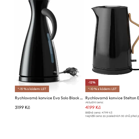
-12%
*-15 % s kódem: LST
*-10 % s kódem: LST
Rychlovarná konvice Eva Solo Black 1,5 L
Rychlovarná konvice Stelton
Aktuální cena:
3199 Kč
4199 Kč
Běžná cena:
4799 Kč
Nejnižší cena za posledních 30 dnů před 
slevy:
4799 Kč