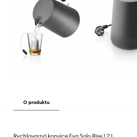
O produktu
Rychlovarná konvice Eva Solo Rise 1,2 L