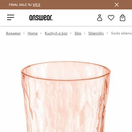
FINAL SALE %!
VÍCE
Ušetřete s Answear Club
Answear
Home
Kuchyň a bar
Sklo
Skleničky