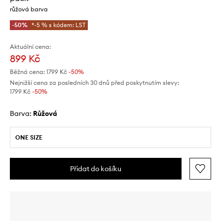
růžová barva
-50%
*-5 % s kódem: LST
Aktuální cena:
899 Kč
Běžná cena:
1799 Kč
-50%
Nejnižší cena za posledních 30 dnů před poskytnutím slevy:
1799 Kč
 -50%
Barva:
růžová
ONE SIZE
Přidat do košíku