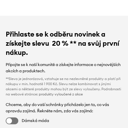
Přihlaste se k odběru novinek a
získejte slevu
20 %
** na svůj první
nákup.
Připojte se k naší komunitě a získejte informace o nejnovějších
akcích a produktech.
**Sleva je jednorázová, vztahuje se na nezlevněné produkty a platí při
nákupu v min. hodnotě 1 900 Kč. Slevu nelze kombinovat s jinými
akcemi a některé produkty mohou být ze slevy vyloučeny. Podrobnosti
na webové stránce:
produkty vyloučené z akce
Chceme, aby do vaší schránky přicházelo jen to, co vás
opravdu zajímá. Řekněte nám, zda vás zajímá:
Dámská móda