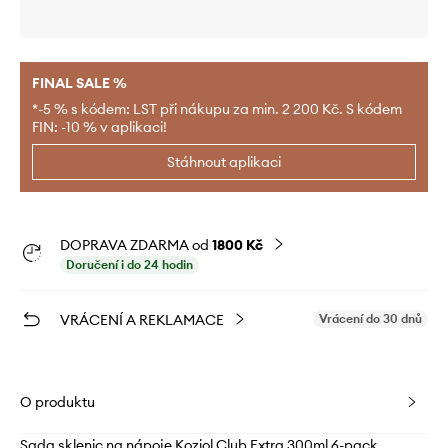
FINAL SALE %
*-5 % s kódem: LST při nákupu za min. 2 200 Kč. S kódem
FIN: -10 % v aplikaci!
Stáhnout aplikaci
DOPRAVA ZDARMA od
1800 Kč
Doručení i do 24 hodin
VRÁCENÍ A REKLAMACE
Vrácení do 30 dnů
O produktu
Sada sklenic na nápoje Koziol Club Extra 300ml 6-pack