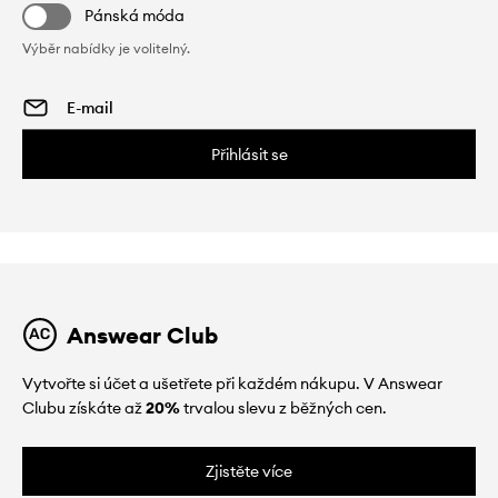
Pánská móda
Výběr nabídky je volitelný.
Přihlásit se
Answear Club
Vytvořte si účet a ušetřete při každém nákupu. V Answear
Clubu získáte až
20%
trvalou slevu z běžných cen.
Zjistěte více