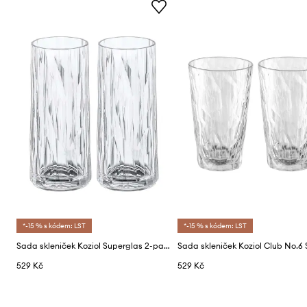
*-15 % s kódem: LST
*-15 % s kódem: LST
Sada skleniček Koziol Superglas 2-pack
529 Kč
529 Kč