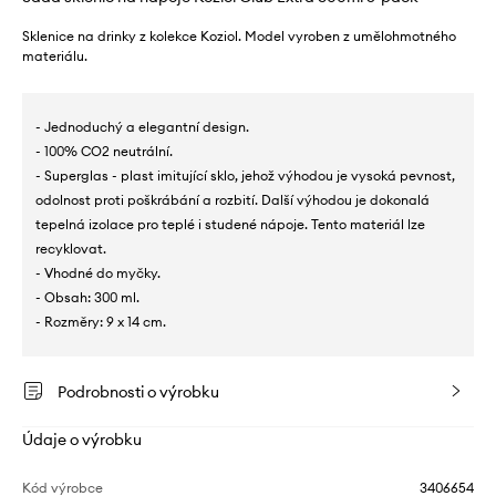
Sklenice na drinky z kolekce Koziol. Model vyroben z umělohmotného
materiálu.
- Jednoduchý a elegantní design.
- 100% CO2 neutrální.
- Superglas - plast imitující sklo, jehož výhodou je vysoká pevnost,
odolnost proti poškrábání a rozbití. Další výhodou je dokonalá
tepelná izolace pro teplé i studené nápoje. Tento materiál lze
recyklovat.
- Vhodné do myčky.
- Obsah: 300 ml.
- Rozměry: 9 x 14 cm.
Podrobnosti o výrobku
Údaje o výrobku
Kód výrobce
3406654