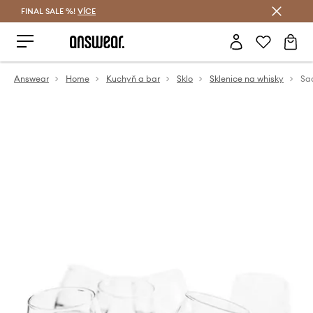
FINAL SALE %!
VÍCE
Ušetřete s Answear Club
Answear
Home
Kuchyň a bar
Sklo
Sklenice na whisky