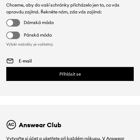
Chceme, aby do vaší schránky přicházelo jen to, co vás
opravdu zajímá. Řekněte nám, zda vás zajímá:
Dámská móda
Pánská móda
Výběr nabídky je volitelný.
Přihlásit se
Answear Club
Vytvořte si účet a ušetřete při každém nákupu. V Answear