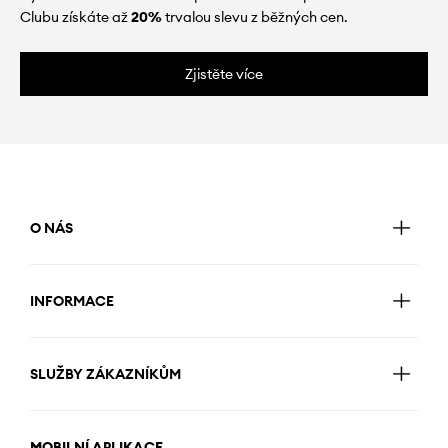
Clubu získáte až
20%
trvalou slevu z běžných cen.
Zjistěte více
O NÁS
INFORMACE
SLUŽBY ZÁKAZNÍKŮM
MOBILNÍ APLIKACE