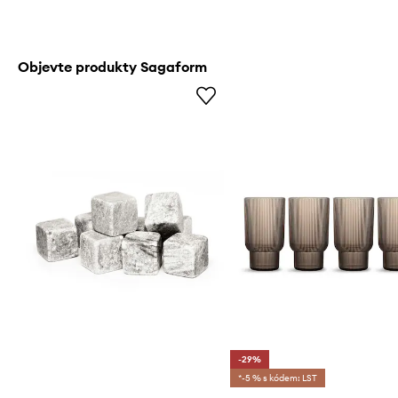
Objevte produkty Sagaform
-29%
*-5 % s kódem: LST