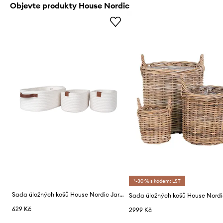
Objevte produkty House Nordic
*-30 % s kódem: LST
Sada úložných košů House Nordic Jarana 3-pack
629 Kč
2999 Kč