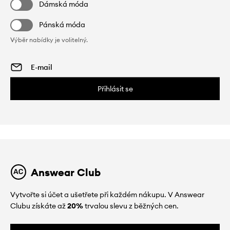
Dámská móda
Pánská móda
Výběr nabídky je volitelný.
Přihlásit se
Answear Club
Vytvořte si účet a ušetřete při každém nákupu. V Answear
Clubu získáte až
20%
trvalou slevu z běžných cen.