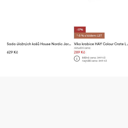
-17%
*-5 % s kódem: LST
Sada úložných košů House Nordic Jarana 3-pack
Aktuální cena:
629 Kč
289 Kč
Běžná cena:
349 Kč
Nejnižší cena:
349 Kč