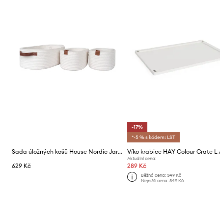
-17%
*-5 % s kódem: LST
Sada úložných košů House Nordic Jarana 3-pack
Aktuální cena:
629 Kč
289 Kč
Běžná cena:
349 Kč
Nejnižší cena:
349 Kč