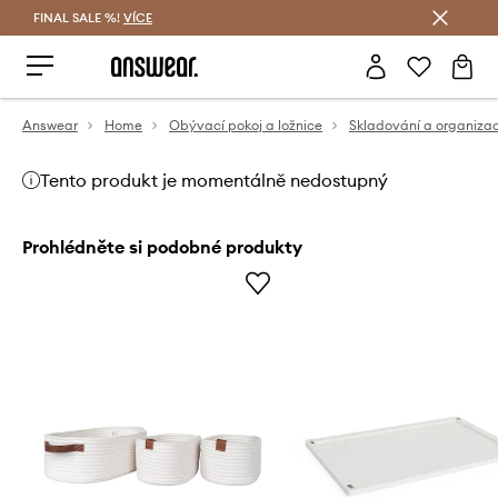
FINAL SALE %!
VÍCE
Ušetřete s Answear Club
Answear
Home
Obývací pokoj a ložnice
Skladování a organiza
Tento produkt je momentálně nedostupný
Prohlédněte si podobné produkty