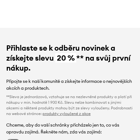
Přihlaste se k odběru novinek a
získejte slevu
20 %
** na svůj první
nákup.
Připojte se k naší komunitě a získejte informace o nejnovějších
akcích a produktech.
**Sleva je jednorázová, vztahuje se na nezlevněné produkty a platí při
nákupu v min. hodnotě 1 900 Kč. Slevu nelze kombinovat s jinými
akcemi a některé produkty mohou být ze slevy vyloučeny. Podrobnosti
na webové stránce:
produkty vyloučené z akce
Chceme, aby do vaší schránky přicházelo jen to, co vás
opravdu zajímá. Řekněte nám, zda vás zajímá: