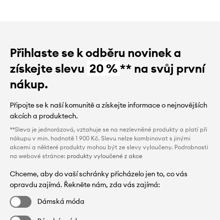
Přihlaste se k odběru novinek a
získejte slevu
20 %
** na svůj první
nákup.
Připojte se k naší komunitě a získejte informace o nejnovějších
akcích a produktech.
**Sleva je jednorázová, vztahuje se na nezlevněné produkty a platí při
nákupu v min. hodnotě 1 900 Kč. Slevu nelze kombinovat s jinými
akcemi a některé produkty mohou být ze slevy vyloučeny. Podrobnosti
na webové stránce:
produkty vyloučené z akce
Chceme, aby do vaší schránky přicházelo jen to, co vás
opravdu zajímá. Řekněte nám, zda vás zajímá:
Dámská móda