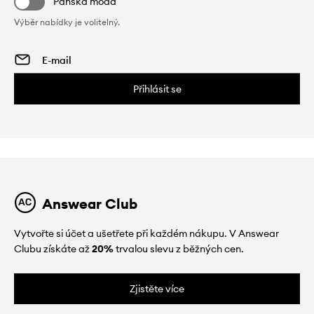
Pánská móda
Výběr nabídky je volitelný.
Přihlásit se
Answear Club
Vytvořte si účet a ušetřete při každém nákupu. V Answear
Clubu získáte až
20%
trvalou slevu z běžných cen.
Zjistěte více