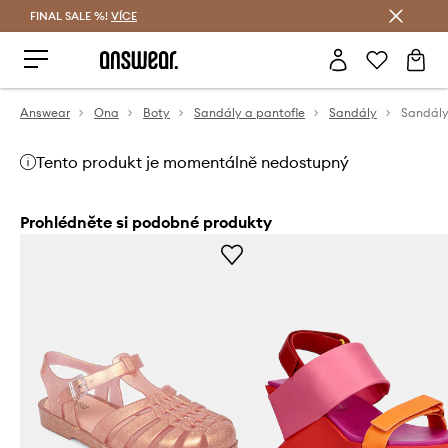
FINAL SALE %!
VÍCE
Ušetřete s Answear Club
Answear
Ona
Boty
Sandály a pantofle
Sandály
Sandály
Tento produkt je momentálně nedostupný
Prohlédněte si podobné produkty