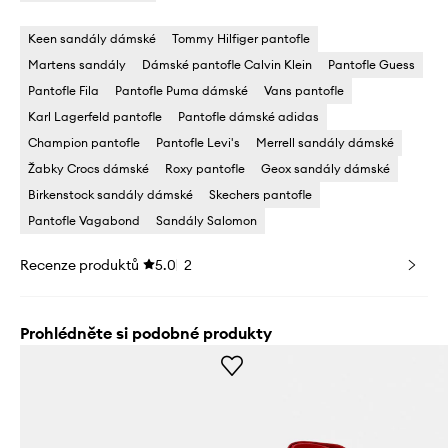
Keen sandály dámské
Tommy Hilfiger pantofle
Martens sandály
Dámské pantofle Calvin Klein
Pantofle Guess
Pantofle Fila
Pantofle Puma dámské
Vans pantofle
Karl Lagerfeld pantofle
Pantofle dámské adidas
Champion pantofle
Pantofle Levi's
Merrell sandály dámské
Žabky Crocs dámské
Roxy pantofle
Geox sandály dámské
Birkenstock sandály dámské
Skechers pantofle
Pantofle Vagabond
Sandály Salomon
Recenze produktů
5.0
2
Prohlédněte si podobné produkty