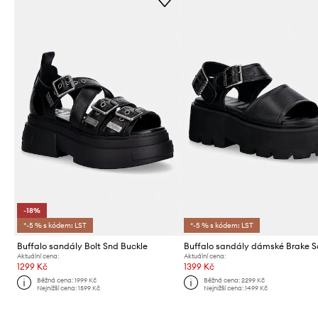
-18%
*-5 % s kódem: LST
*-5 % s kódem: LST
Buffalo sandály Bolt Snd Buckle
Buffalo sandály dámské Brake 
Aktuální cena:
Aktuální cena:
1299 Kč
1399 Kč
Běžná cena:
1999 Kč
Běžná cena:
2299 Kč
Nejnižší cena:
1599 Kč
Nejnižší cena:
1499 Kč