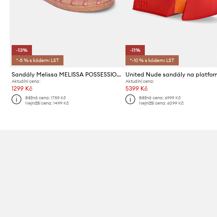
-13%
-11%
*-5 % s kódem: LST
*-10 % s kódem: LST
Sandály Melissa MELISSA POSSESSION SHINY AD
Aktuální cena:
Aktuální cena:
1299 Kč
5399 Kč
Běžná cena:
1759 Kč
Běžná cena:
6999 Kč
Nejnižší cena:
1499 Kč
Nejnižší cena:
6099 Kč