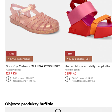
-13%
-11%
*-5 % s kódem: LST
*-10 % s kódem: LST
Sandály Melissa MELISSA POSSESSION SHINY AD
Aktuální cena:
Aktuální cena:
1299 Kč
5399 Kč
Běžná cena:
1759 Kč
Běžná cena:
6999 Kč
Nejnižší cena:
1499 Kč
Nejnižší cena:
6099 Kč
Objevte produkty Buffalo