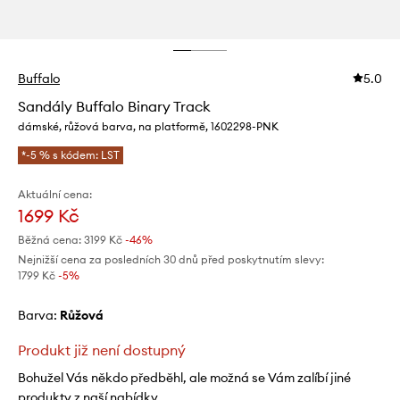
Buffalo
5.0
Sandály Buffalo Binary Track
dámské, růžová barva, na platformě, 1602298-PNK
*-5 % s kódem: LST
Aktuální cena:
1699 Kč
Běžná cena:
3199 Kč
-46%
Nejnižší cena za posledních 30 dnů před poskytnutím slevy:
1799 Kč
 -5%
Barva:
růžová
Produkt již není dostupný
Bohužel Vás někdo předběhl, ale možná se Vám zalíbí jiné
produkty z naší nabídky.