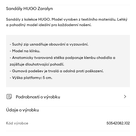
Sandály HUGO Zaralyn
Sandály z kolekce HUGO. Model vyroben z textilního materiálu. Lehký
a pohodlný model ideální pro každodenní nošení.
- Suchý zip usnadňuje obouvání a vyzouvání.
- Model na klínku.
- Anatomicky tvarovaná stélka podporuje klenbu chodidla a
zajišťuje dlouhotrvající pohodlí.
- Gumová podešev je trvalá a odolná proti poškození.
- Výška platformy: 5 cm.
Podrobnosti o výrobku
Údaje o výrobku
Kód výrobce
50542082.102