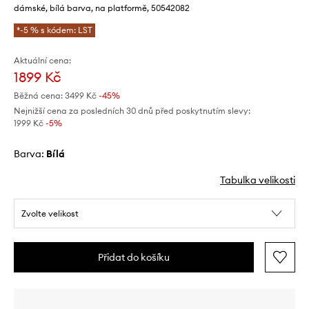
dámské, bílá barva, na platformě, 50542082
*-5 % s kódem: LST
Aktuální cena:
1899 Kč
Běžná cena:
3499 Kč
-45%
Nejnižší cena za posledních 30 dnů před poskytnutím slevy:
1999 Kč
 -5%
Barva:
bílá
Tabulka velikosti
Zvolte velikost
Přidat do košíku