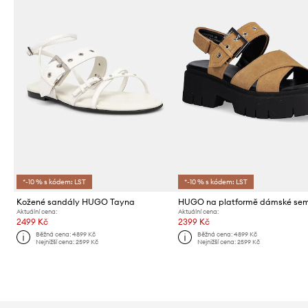
*-10 % s kódem: LST
*-10 % s kódem: LST
Kožené sandály HUGO Tayna
HUGO na platformě dámské sem
Aktuální cena:
Aktuální cena:
2499 Kč
2399 Kč
Běžná cena:
4899 Kč
Běžná cena:
4899 Kč
Nejnižší cena:
2599 Kč
Nejnižší cena:
2599 Kč