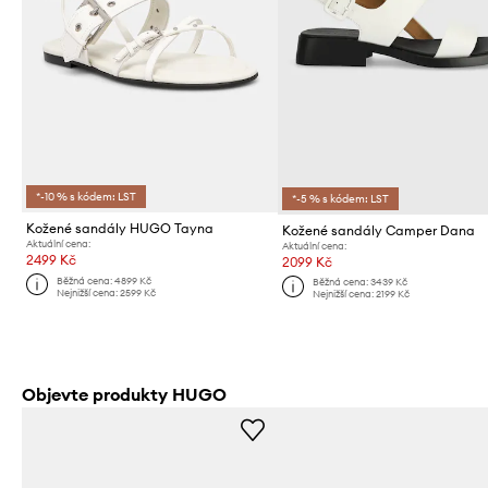
*-10 % s kódem: LST
*-5 % s kódem: LST
Kožené sandály HUGO Tayna
Kožené sandály Camper Dana
Aktuální cena:
Aktuální cena:
2499 Kč
2099 Kč
Běžná cena:
4899 Kč
Běžná cena:
3439 Kč
Nejnižší cena:
2599 Kč
Nejnižší cena:
2199 Kč
Objevte produkty HUGO