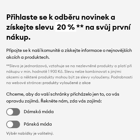
Přihlaste se k odběru novinek a
získejte slevu
20 %
** na svůj první
nákup.
Připojte se k naší komunitě a získejte informace o nejnovějších
akcích a produktech.
**Sleva je jednorázová, vztahuje se na nezlevněné produkty a platí při
nákupu v min. hodnotě 1 900 Kč. Slevu nelze kombinovat s jinými
akcemi a některé produkty mohou být ze slevy vyloučeny. Podrobnosti
na webové stránce:
produkty vyloučené z akce
Chceme, aby do vaší schránky přicházelo jen to, co vás
opravdu zajímá. Řekněte nám, zda vás zajímá:
Dámská móda
Pánská móda
Výběr nabídky je volitelný.