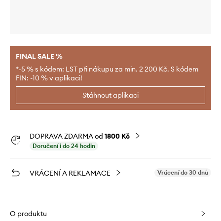
FINAL SALE %
*-5 % s kódem: LST při nákupu za min. 2 200 Kč. S kódem
FIN: -10 % v aplikaci!
Stáhnout aplikaci
DOPRAVA ZDARMA od
1800 Kč
Doručení i do 24 hodin
VRÁCENÍ A REKLAMACE
Vrácení do 30 dnů
O produktu