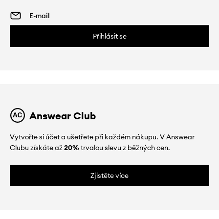
Přihlásit se
Answear Club
Vytvořte si účet a ušetřete při každém nákupu. V Answear
Clubu získáte až
20%
trvalou slevu z běžných cen.
Zjistěte více