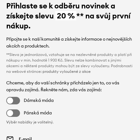
Přihlaste se k odběru novinek a
získejte slevu
20 %
** na svůj první
nákup.
Připojte se k naší komunitě a získejte informace o nejnovějších
akcích a produktech.
**Sleva je jednorázová, vztahuje se na nezlevněné produkty a platí při
nákupu v min. hodnotě 1 900 Kč. Slevu nelze kombinovat s jinými
akcemi a některé produkty mohou být ze slevy vyloučeny. Podrobnosti
na webové stránce:
produkty vyloučené z akce
Chceme, aby do vaší schránky přicházelo jen to, co vás
opravdu zajímá. Řekněte nám, zda vás zajímá:
Dámská móda
Pánská móda
Výběr nabídky je volitelný.