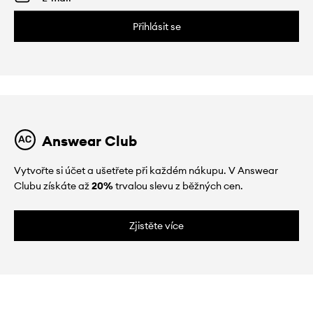
Přihlásit se
Answear Club
Vytvořte si účet a ušetřete při každém nákupu. V Answear
Clubu získáte až
20%
trvalou slevu z běžných cen.
Zjistěte více