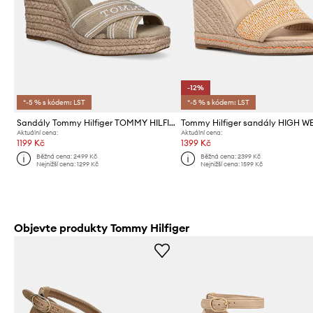
-12%
*-5 % s kódem: LST
*-5 % s kódem: LST
Sandály Tommy Hilfiger TOMMY HILFIGER ESPAD HIGH WEDGE
Aktuální cena:
Aktuální cena:
1199 Kč
1399 Kč
Běžná cena:
2499 Kč
Běžná cena:
2399 Kč
Nejnižší cena:
1299 Kč
Nejnižší cena:
1599 Kč
Objevte produkty Tommy Hilfiger