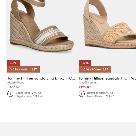
-15%
-12%
*-5 % s kódem: LST
*-5 % s kódem: LST
Tommy Hilfiger sandály na klínku HIGH WEDGE ESPAD WEBBING
Aktuální cena:
Aktuální cena:
1099 Kč
1399 Kč
Běžná cena:
2199 Kč
Běžná cena:
2399 Kč
Nejnižší cena:
1299 Kč
Nejnižší cena:
1599 Kč