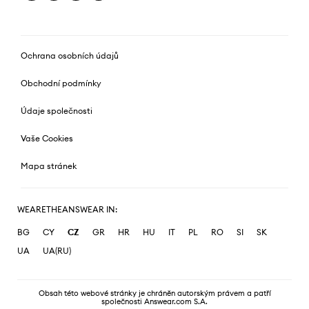
Ochrana osobních údajů
Obchodní podmínky
Údaje společnosti
Vaše Cookies
Mapa stránek
WEARETHEANSWEAR IN:
BG
CY
CZ
GR
HR
HU
IT
PL
RO
SI
SK
UA
UA(RU)
Obsah této webové stránky je chráněn autorským právem a patří
společnosti Answear.com S.A.