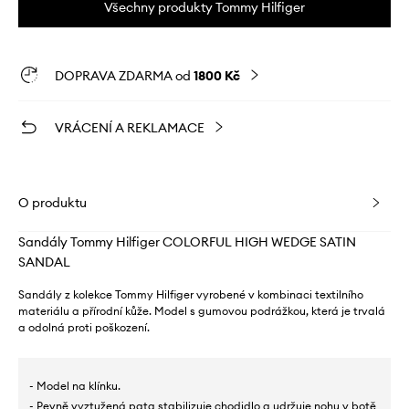
Všechny produkty Tommy Hilfiger
DOPRAVA ZDARMA od
1800 Kč
VRÁCENÍ A REKLAMACE
O produktu
Sandály Tommy Hilfiger COLORFUL HIGH WEDGE SATIN
SANDAL
Sandály z kolekce Tommy Hilfiger vyrobené v kombinaci textilního
materiálu a přírodní kůže. Model s gumovou podrážkou, která je trvalá
a odolná proti poškození.
- Model na klínku.
- Pevně vyztužená pata stabilizuje chodidlo a udržuje nohu v botě