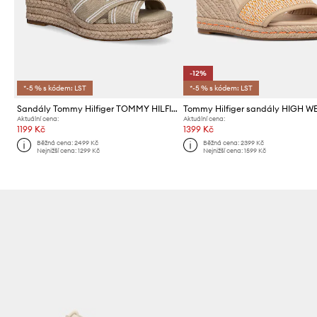
-12%
*-5 % s kódem: LST
*-5 % s kódem: LST
Sandály Tommy Hilfiger TOMMY HILFIGER ESPAD HIGH WEDGE
Aktuální cena:
Aktuální cena:
1199 Kč
1399 Kč
Běžná cena:
2499 Kč
Běžná cena:
2399 Kč
Nejnižší cena:
1299 Kč
Nejnižší cena:
1599 Kč