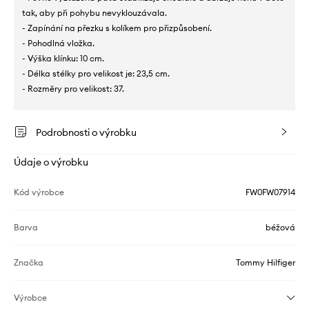
tak, aby při pohybu nevyklouzávala.
- Zapínání na přezku s kolíkem pro přizpůsobení.
- Pohodlná vložka.
- Výška klínku: 10 cm.
- Délka stélky pro velikost je: 23,5 cm.
- Rozměry pro velikost: 37.
Podrobnosti o výrobku
Údaje o výrobku
Kód výrobce
FW0FW07914
Barva
béžová
Značka
Tommy Hilfiger
Výrobce