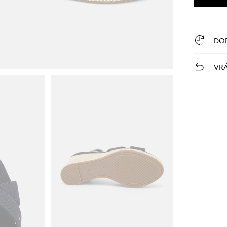
DO
VRÁ