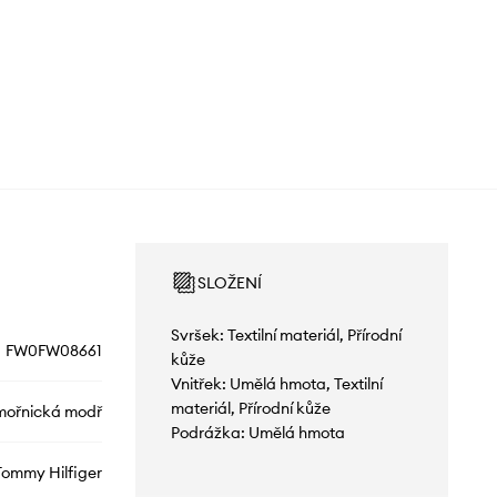
SLOŽENÍ
Svršek: Textilní materiál, Přírodní
FW0FW08661
kůže
Vnitřek: Umělá hmota, Textilní
materiál, Přírodní kůže
ořnická modř
Podrážka: Umělá hmota
Tommy Hilfiger