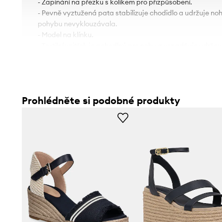
- Zapínání na přezku s kolíkem pro přizpůsobení.
- Pevně vyztužená pata stabilizuje chodidlo a udržuje noh
pohybu nevyklouzávala.
- Model na klínku.
- Textilní vnitřek je pohodlný pro nohu a usnadňuje udržová
- Gumová podešev je trvalá a odolná proti poškození.
- Výška klínku: 10,5 cm.
Prohlédněte si podobné produkty