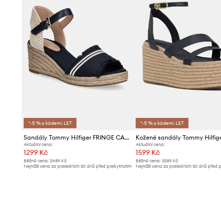
*-5 % s kódem: LST
*-5 % s kódem: LST
Sandály Tommy Hilfiger FRINGE CANVAS MEDIUM WEDGE
Aktuální cena:
Aktuální cena:
1299 Kč
1599 Kč
Běžná cena:
2489 Kč
Běžná cena:
3289 Kč
Nejnižší cena za posledních 30 dnů před poskytnutím
Nejnižší cena za posledních 30 dnů před 
slevy:
1399 Kč
slevy:
1699 Kč