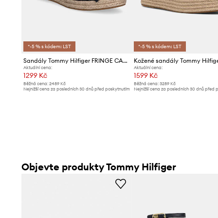
*-5 % s kódem: LST
*-5 % s kódem: LST
Sandály Tommy Hilfiger FRINGE CANVAS MEDIUM WEDGE
Aktuální cena:
Aktuální cena:
1299 Kč
1599 Kč
Běžná cena:
2489 Kč
Běžná cena:
3289 Kč
Nejnižší cena za posledních 30 dnů před poskytnutím
Nejnižší cena za posledních 30 dnů před 
slevy:
1399 Kč
slevy:
1699 Kč
Objevte produkty Tommy Hilfiger