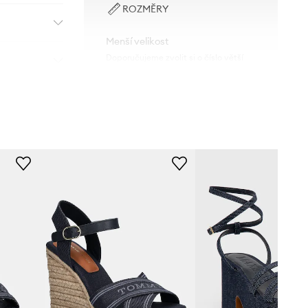
ROZMĚRY
Menší velikost
Doporučujeme zvolit si o číslo větší
velikost, než běžně nosíte.
Tabulka velikosti