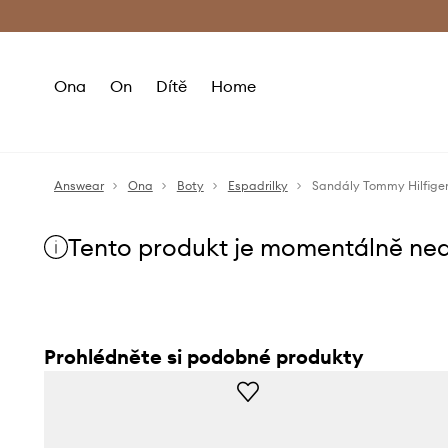
Premium Fashion Benefits
Doručení a vr
Ona
On
Dítě
Home
Answear
Ona
Boty
Espadrilky
Sandály Tommy Hilfig
Tento produkt je momentálně ne
Prohlédněte si podobné produkty