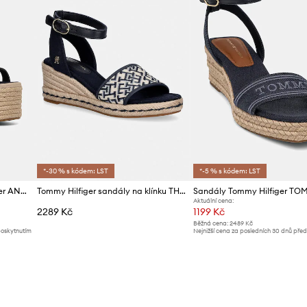
*-30 % s kódem: LST
*-5 % s kódem: LST
Kožené sandály Tommy Hilfiger ANKLE STRAP LEATHER PLATFORM
Tommy Hilfiger sandály na klínku TH MID ESPAD WEDGE JACQUARD
Aktuální cena:
2289 Kč
1199 Kč
Běžná cena:
2489 Kč
poskytnutím
Nejnižší cena za posledních 30 dnů pře
slevy:
1299 Kč