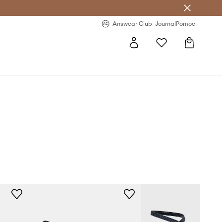
Answear Club
- 20 % na první objednávku
Answear Club
Journal
Pomoc