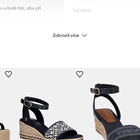
u v botě tak, aby při
Výrobce
ID produktu
ní obuvi v čistotě.
Zobrazit více