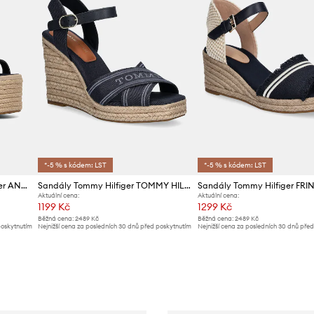
*-5 % s kódem: LST
*-5 % s kódem: LST
Kožené sandály Tommy Hilfiger ANKLE STRAP LEATHER PLATFORM
Sandály Tommy Hilfiger TOMMY HILFIGER ESPAD HIGH WEDGE
Aktuální cena:
Aktuální cena:
1199 Kč
1299 Kč
Běžná cena:
2489 Kč
Běžná cena:
2489 Kč
poskytnutím
Nejnižší cena za posledních 30 dnů před poskytnutím
Nejnižší cena za posledních 30 dnů pře
slevy:
1299 Kč
slevy:
1399 Kč