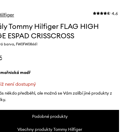
4.6
lfiger
ly Tommy Hilfiger FLAG HIGH
E ESPAD CRISSCROSS
á barva, FW0FW08661
č
ámořnická modř
již není dostupný
ás někdo předběhl, ale možná se Vám zalíbí jiné produkty z
dky.
Podobné produkty
Všechny produkty Tommy Hilfiger