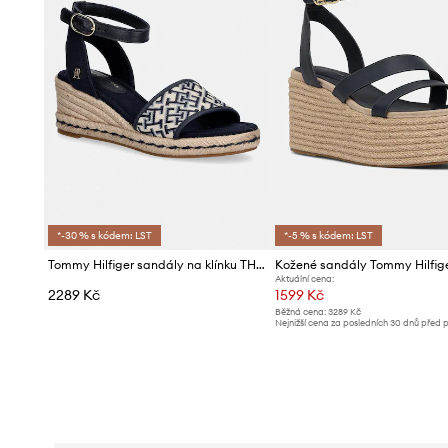
*-30 % s kódem: LST
*-5 % s kódem: LST
Tommy Hilfiger sandály na klínku TH MID ESPAD WEDGE JACQUARD
Aktuální cena:
2289 Kč
1599 Kč
Běžná cena:
3289 Kč
Nejnižší cena za posledních 30 dnů před 
slevy:
1699 Kč