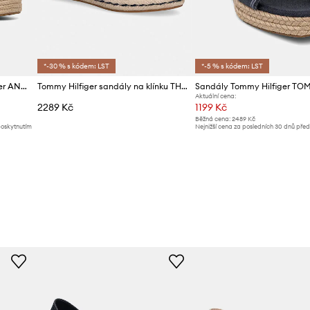
*-30 % s kódem: LST
*-5 % s kódem: LST
Kožené sandály Tommy Hilfiger ANKLE STRAP LEATHER PLATFORM
Tommy Hilfiger sandály na klínku TH MID ESPAD WEDGE JACQUARD
Aktuální cena:
2289 Kč
1199 Kč
Běžná cena:
2489 Kč
poskytnutím
Nejnižší cena za posledních 30 dnů pře
slevy:
1299 Kč