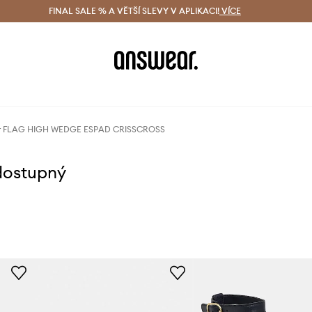
ácení zdarma (od 1800 Kč)
FINAL SALE % A VĚTŠÍ SLEVY V APLIKACI!
Doručení i do 24 h
VÍCE
Ušetřete s 
er FLAG HIGH WEDGE ESPAD CRISSCROSS
dostupný