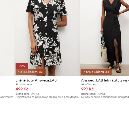
-10%
*-5 % s kódem: LST
*-5 % s kódem: LST
Lněné šaty Answear.LAB
Answear.LAB letní šaty z vis
Aktuální cena:
Aktuální cena:
499 Kč
999 Kč
Běžná cena:
999 Kč
Běžná cena:
1799 Kč
poskytnutím
Nejnižší cena za posledních 30 dnů před poskytnutím
Nejnižší cena za posledních 30 dnů pře
slevy:
559 Kč
slevy:
1099 Kč