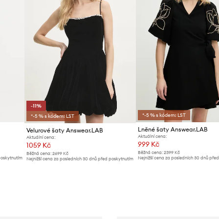
-11%
*-5 % s kódem: LST
*-5 % s kódem: LST
Lněné šaty Answear.LAB
Velurové šaty Answear.LAB
Aktuální cena:
Aktuální cena:
999 Kč
1059 Kč
Běžná cena:
2399 Kč
Běžná cena:
2699 Kč
poskytnutím
Nejnižší cena za posledních 30 dnů pře
Nejnižší cena za posledních 30 dnů před poskytnutím
slevy:
1099 Kč
slevy:
1199 Kč