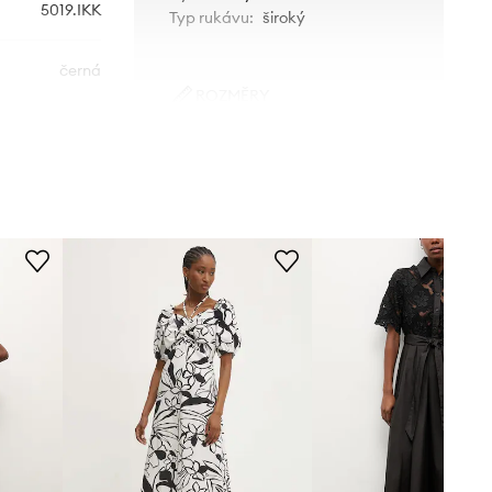
5019.IKK
Typ rukávu
:
široký
černá
ROZMĚRY
Answear.LAB
Modelka na fotografii je 173 cm
vysoká a má na sobě velikost
S/M
Standardní velikost
Doporučujeme zvolit velikost, kterou
běžně nosíte.
Tabulka velikosti