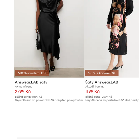
*-10 % s kódem: LST
*-5 % s kódem: LST
Answear.LAB šaty
Šaty Answear.LAB
Aktuální cena:
Aktuální cena:
2799 Kč
1199 Kč
Běžná cena:
4099 Kč
Běžná cena:
2599 Kč
Nejnižší cena za posledních 30 dnů před poskytnutím
Nejnižší cena za posledních 30 dnů před 
slevy:
2999 Kč
slevy:
1289 Kč