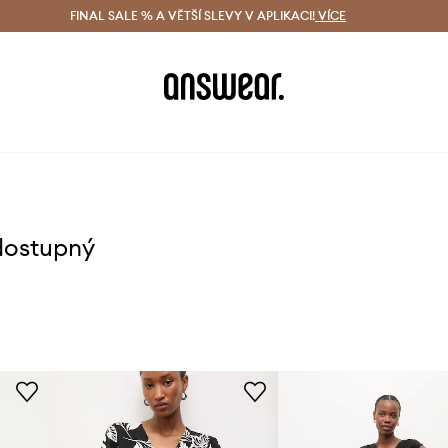
ácení zdarma (od 1800 Kč)
FINAL SALE % A VĚTŠÍ SLEVY V APLIKACI!
Doručení i do 24 h
VÍCE
Ušetřete s 
dostupný