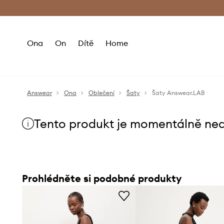
Premium Fashion Benefits
Doručení a vr
Ona
On
Dítě
Home
Answear
Ona
Oblečení
Šaty
Šaty Answear.LAB
Tento produkt je momentálně ne
Prohlédněte si podobné produkty