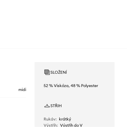
SLOŽENÍ
52 % Viskóza, 48 % Polyester
midi
STŘIH
Rukáv
:
krátký
Výstřih
:
Výstřih do V