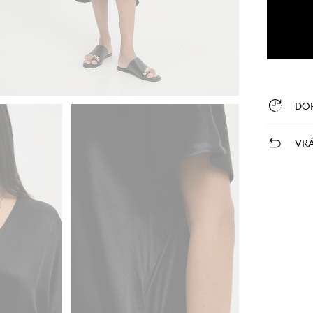
DO
VRÁ