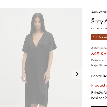
Answear
Šaty 
černá barva
*-5 % s k
Aktuální ce
649 Kč
Běžná cena
Nejnižší ce
Barva:
č
Produkt 
Bohužel V
naší nabí