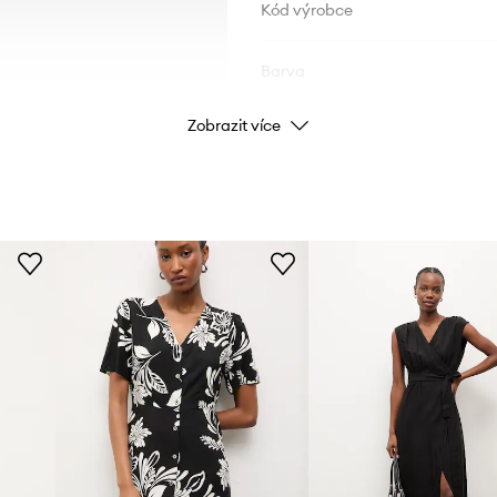
Kód výrobce
Barva
Zobrazit více
Značka
Výrobce
ID produktu