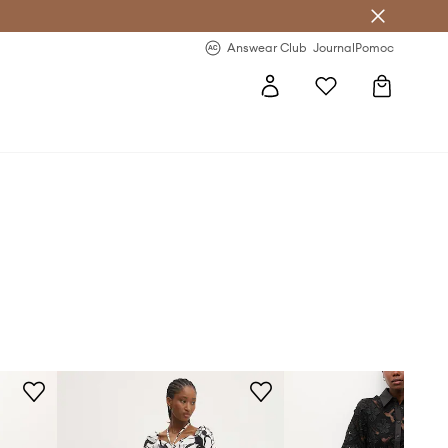
Answear Club
- 20 % na první objednávku
Answear Club
Journal
Pomoc