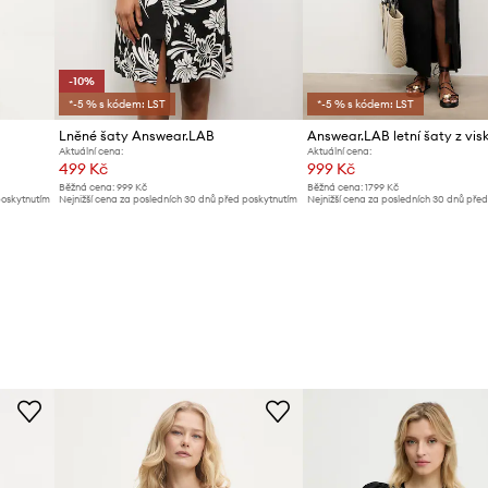
-10%
*-5 % s kódem: LST
*-5 % s kódem: LST
Lněné šaty Answear.LAB
Answear.LAB letní šaty z vis
Aktuální cena:
Aktuální cena:
499 Kč
999 Kč
Běžná cena:
999 Kč
Běžná cena:
1799 Kč
poskytnutím
Nejnižší cena za posledních 30 dnů před poskytnutím
Nejnižší cena za posledních 30 dnů pře
slevy:
559 Kč
slevy:
1099 Kč