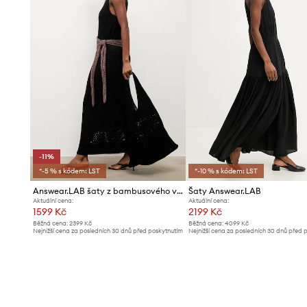
-11%
*-5 % s kódem: LST
*-10 % s kódem: LST
Answear.LAB šaty z bambusového vlákna
Šaty Answear.LAB
Aktuální cena:
Aktuální cena:
1599 Kč
2199 Kč
Běžná cena:
2399 Kč
Běžná cena:
4099 Kč
Nejnižší cena za posledních 30 dnů před poskytnutím
Nejnižší cena za posledních 30 dnů před 
slevy:
1799 Kč
slevy:
2299 Kč