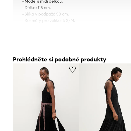
- Model s midi délkou.
- Délka: 115 cm.
- Šířka v podpaží: 50 cm.
- Rozměry pro velikost: S/M.
Prohlédněte si podobné produkty