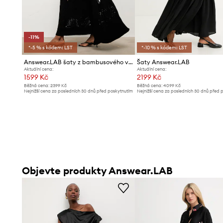
-11%
*-5 % s kódem: LST
*-10 % s kódem: LST
Answear.LAB šaty z bambusového vlákna
Šaty Answear.LAB
Aktuální cena:
Aktuální cena:
1599 Kč
2199 Kč
Běžná cena:
2399 Kč
Běžná cena:
4099 Kč
Nejnižší cena za posledních 30 dnů před poskytnutím
Nejnižší cena za posledních 30 dnů před 
slevy:
1799 Kč
slevy:
2299 Kč
Objevte produkty Answear.LAB