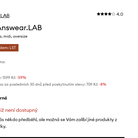
4.0
.LAB
Answear.LAB
, midi, oversize
ódem: LST
na:
:
1599 Kč
-59%
na za posledních 30 dnů před poskytnutím slevy:
709 Kč
 -8%
erná
již není dostupný
ás někdo předběhl, ale možná se Vám zalíbí jiné produkty z
dky.