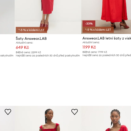
-33%
*-5 % s kódem: LST
*-5 % s kódem: LST
Answear.LAB letní šaty z vis
Šaty Answear.LAB
Aktuální cena:
Aktuální cena:
1199 Kč
649 Kč
Běžná cena:
1799 Kč
Běžná cena:
2299 Kč
Nejnižší cena za posledních 30 dnů pře
poskytnutím
Nejnižší cena za posledních 30 dnů před poskytnutím
slevy:
1799 Kč
slevy:
679 Kč