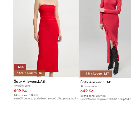
-12%
*-5 % s kódem: LST
*-5 % s kódem: LST
Šaty Answear.LAB
Šaty Answear.LAB
Aktuální cena:
Aktuální cena:
649 Kč
649 Kč
Běžná cena:
1599 Kč
Běžná cena:
2299 Kč
Nejnižší cena za posledních 30 dnů před poskytnutím
Nejnižší cena za posledních 30 dnů před 
slevy:
739 Kč
slevy:
679 Kč