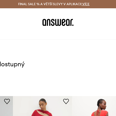
ácení zdarma (od 1800 Kč)
FINAL SALE % A VĚTŠÍ SLEVY V APLIKACI!
Doručení i do 24 h
VÍCE
Ušetřete s 
dostupný