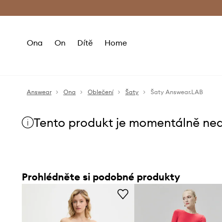
Premium Fashion Benefits
Doručení a vr
Ona
On
Dítě
Home
Answear
Ona
Oblečení
Šaty
Šaty Answear.LAB
Tento produkt je momentálně ne
Prohlédněte si podobné produkty