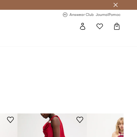
Answear Club
- 20 % na první objednávku
Answear Club
Journal
Pomoc