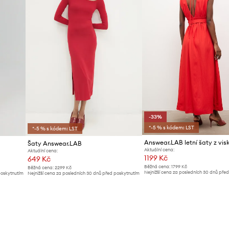
-33%
*-5 % s kódem: LST
*-5 % s kódem: LST
Answear.LAB letní šaty z vis
Šaty Answear.LAB
Aktuální cena:
Aktuální cena:
1199 Kč
649 Kč
Běžná cena:
1799 Kč
Běžná cena:
2299 Kč
Nejnižší cena za posledních 30 dnů pře
poskytnutím
Nejnižší cena za posledních 30 dnů před poskytnutím
slevy:
1799 Kč
slevy:
679 Kč