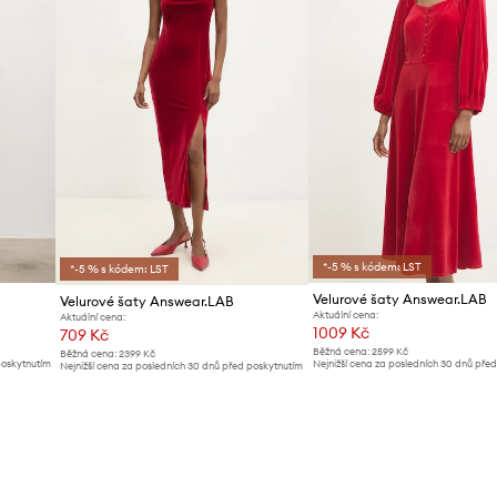
*-5 % s kódem: LST
*-5 % s kódem: LST
Velurové šaty Answear.LAB
Velurové šaty Answear.LAB
Aktuální cena:
Aktuální cena:
1009 Kč
709 Kč
Běžná cena:
2599 Kč
Běžná cena:
2399 Kč
poskytnutím
Nejnižší cena za posledních 30 dnů pře
Nejnižší cena za posledních 30 dnů před poskytnutím
slevy:
1069 Kč
slevy:
739 Kč