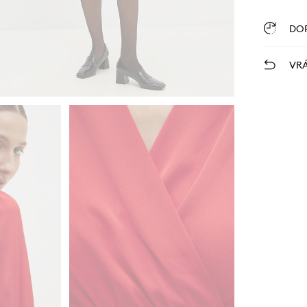
DO
VRÁ