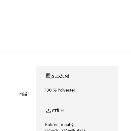
SLOŽENÍ
100 % Polyester
Mini
STŘIH
Rukáv
:
dlouhý
Výstřih
:
Výstřih do V