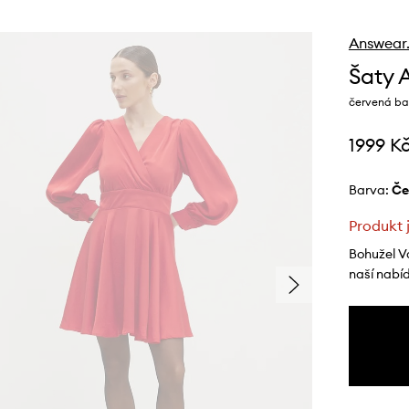
Answear
Šaty 
červená ba
1999 K
Barva:
č
Produkt 
Bohužel V
naší nabí