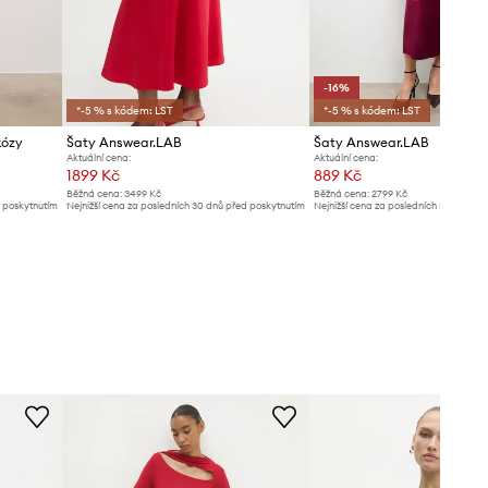
-16%
*-5 % s kódem: LST
*-5 % s kódem: LST
kózy
Šaty Answear.LAB
Šaty Answear.LAB
Aktuální cena:
Aktuální cena:
1899 Kč
889 Kč
Běžná cena:
3499 Kč
Běžná cena:
2799 Kč
d poskytnutím
Nejnižší cena za posledních 30 dnů před poskytnutím
Nejnižší cena za posledních 30 dnů př
slevy:
2099 Kč
slevy:
1069 Kč