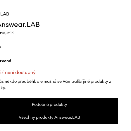
.LAB
Answear.LAB
rva, mini
č
ervená
již není dostupný
ás někdo předběhl, ale možná se Vám zalíbí jiné produkty z
dky.
Podobné produkty
Všechny produkty Answear.LAB