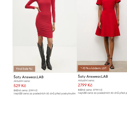
*-10 % s kódem: LST
Final Sale %!
Šaty Answear.LAB
Šaty Answear.LAB
Aktuální cena:
Aktuální cena:
2799 Kč
529 Kč
Běžná cena:
3799 Kč
Běžná cena:
2199 Kč
Nejnižší cena za posledních 30 dnů před 
Nejnižší cena za posledních 30 dnů před poskytnutím
slevy:
2999 Kč
slevy:
559 Kč