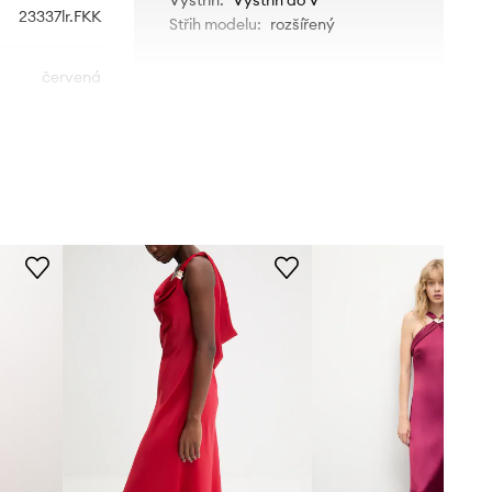
23337lr.FKK
Střih modelu
:
rozšířený
červená
Answear.LAB