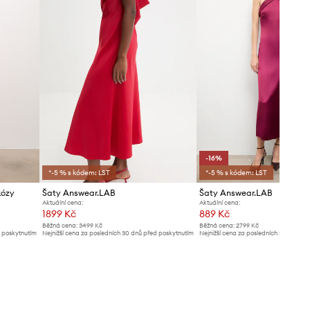
-16%
*-5 % s kódem: LST
*-5 % s kódem: LST
kózy
Šaty Answear.LAB
Šaty Answear.LAB
Aktuální cena:
Aktuální cena:
1899 Kč
889 Kč
Běžná cena:
3499 Kč
Běžná cena:
2799 Kč
d poskytnutím
Nejnižší cena za posledních 30 dnů před poskytnutím
Nejnižší cena za posledních 30 dnů př
slevy:
2099 Kč
slevy:
1069 Kč