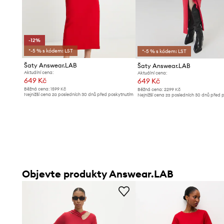
-12%
*-5 % s kódem: LST
*-5 % s kódem: LST
Šaty Answear.LAB
Šaty Answear.LAB
Aktuální cena:
Aktuální cena:
649 Kč
649 Kč
Běžná cena:
1599 Kč
Běžná cena:
2299 Kč
Nejnižší cena za posledních 30 dnů před poskytnutím
Nejnižší cena za posledních 30 dnů před 
slevy:
739 Kč
slevy:
679 Kč
Objevte produkty Answear.LAB