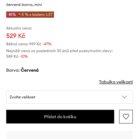
červená barva, mini
-10%
*-5 % s kódem: LST
Aktuální cena:
529 Kč
Běžná cena:
999 Kč
-47%
Nejnižší cena za posledních 30 dnů před poskytnutím slevy:
589 Kč
 -10%
Barva:
červená
Tabulka velikosti
Zvolte velikost
Přidat do košíku