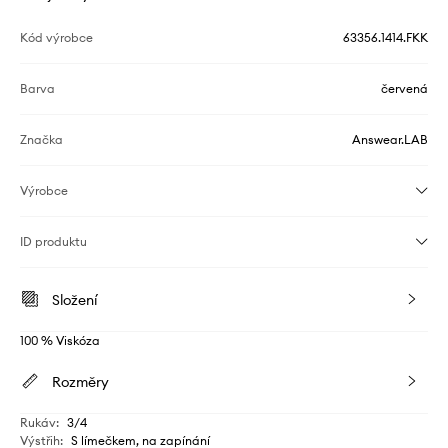
Kód výrobce
63356.1414.FKK
Barva
červená
Značka
Answear.LAB
Výrobce
ID produktu
Složení
100 % Viskóza
Rozměry
Rukáv
:
3/4
Výstřih
:
S límečkem, na zapínání