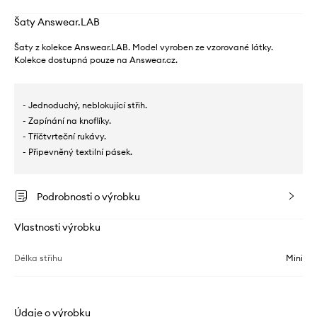
Šaty Answear.LAB
Šaty z kolekce Answear.LAB. Model vyroben ze vzorované látky.
Kolekce dostupná pouze na Answear.cz.
- Jednoduchý, neblokující střih.
- Zapínání na knoflíky.
- Tříčtvrteční rukávy.
- Připevněný textilní pásek.
Podrobnosti o výrobku
Vlastnosti výrobku
Délka střihu
Mini
Údaje o výrobku