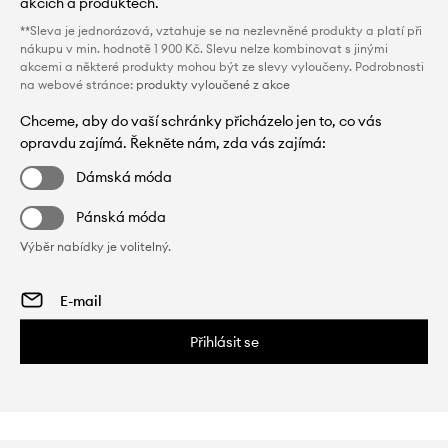
akcích a produktech.
**Sleva je jednorázová, vztahuje se na nezlevněné produkty a platí při
nákupu v min. hodnotě 1 900 Kč. Slevu nelze kombinovat s jinými
akcemi a některé produkty mohou být ze slevy vyloučeny. Podrobnosti
na webové stránce:
produkty vyloučené z akce
Chceme, aby do vaší schránky přicházelo jen to, co vás
opravdu zajímá. Řekněte nám, zda vás zajímá:
Dámská móda
Pánská móda
Výběr nabídky je volitelný.
Přihlásit se