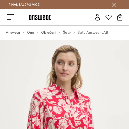
FINAL SALE %!
VÍCE
Ušetřete s Answear Club
Answear
Ona
Oblečení
Šaty
Šaty Answear.LAB