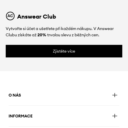
Answear Club
Vytvořte si účet a ušetřete při každém nákupu. V Answear
Clubu získáte až
20%
trvalou slevu z běžných cen.
Zjistěte více
O NÁS
INFORMACE