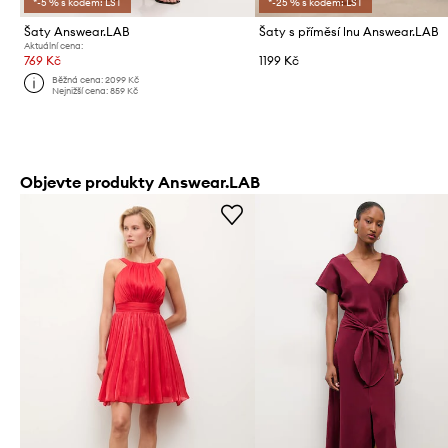
*-5 % s kódem: LST
*-25 % s kódem: LST
Šaty Answear.LAB
Šaty s příměsí lnu Answear.LAB
Aktuální cena:
769 Kč
1199 Kč
Běžná cena:
2099 Kč
Nejnižší cena:
859 Kč
Objevte produkty Answear.LAB