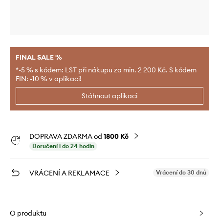
FINAL SALE %
*-5 % s kódem: LST při nákupu za min. 2 200 Kč. S kódem
FIN: -10 % v aplikaci!
Stáhnout aplikaci
DOPRAVA ZDARMA od
1800 Kč
Doručení i do 24 hodin
VRÁCENÍ A REKLAMACE
Vrácení do 30 dnů
O produktu