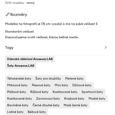
Střih modelu
:
rovný
Rozměry
Modelka na fotografii je 176 cm vysoká a má na sobě velikost S
Standardní velikost
Doporučujeme zvolit velikost, kterou běžně nosíte.
Tagy
Dámské oblečení Answear.LAB
Šaty Answear.LAB
Těhotenské šaty
Šaty pro družičky
Pletené šaty
Mikinové šaty
Plesové šaty
Mini šaty
Džínové šaty
Plážové šaty
Růžové šaty
Kostkované šaty
Sportovní šaty
Kostkované šaty
Zavinovací šaty
Krajkové šaty
Modré šaty
Bavlněné šaty
Černé dlouhé šaty
Malé černé šaty
Lněné šaty
Béžové šaty