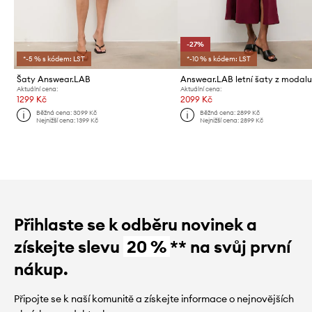
-27%
*-5 % s kódem: LST
*-10 % s kódem: LST
Šaty Answear.LAB
Answear.LAB letní šaty z modal
Aktuální cena:
Aktuální cena:
1299 Kč
2099 Kč
Běžná cena:
3099 Kč
Běžná cena:
2899 Kč
Nejnižší cena:
1399 Kč
Nejnižší cena:
2899 Kč
Přihlaste se k odběru novinek a
získejte slevu
20 %
** na svůj první
nákup.
Připojte se k naší komunitě a získejte informace o nejnovějších