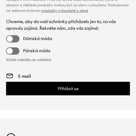
akcemi a některé produkty mohou být ze slevy vyloučeny. Podrobnosti
na webové stránce:
produkty vyloučené z akce
Chceme, aby do vaší schránky přicházelo jen to, co vás
opravdu zajímá. Řekněte nám, zda vás zajímá:
Dámská móda
Pánská móda
Výběr nabídky je volitelný.
Přihlásit se