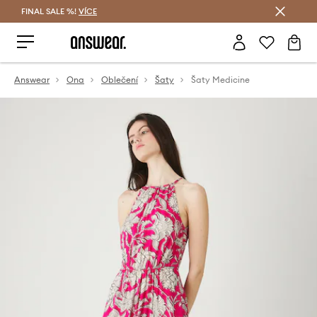
FINAL SALE %!
VÍCE
Ušetřete s Answear Club
Answear
Ona
Oblečení
Šaty
Šaty Medicine