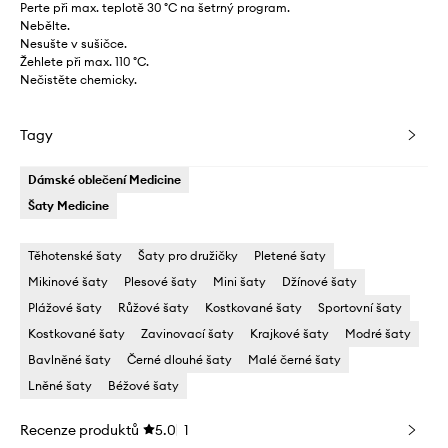
Perte při max. teplotě 30 °C na šetrný program.
Nebělte.
Nesušte v sušičce.
Žehlete při max. 110 °C.
Nečistěte chemicky.
Tagy
Dámské oblečení Medicine
Šaty Medicine
Těhotenské šaty
Šaty pro družičky
Pletené šaty
Mikinové šaty
Plesové šaty
Mini šaty
Džínové šaty
Plážové šaty
Růžové šaty
Kostkované šaty
Sportovní šaty
Kostkované šaty
Zavinovací šaty
Krajkové šaty
Modré šaty
Bavlněné šaty
Černé dlouhé šaty
Malé černé šaty
Lněné šaty
Béžové šaty
Recenze produktů
5.0
1