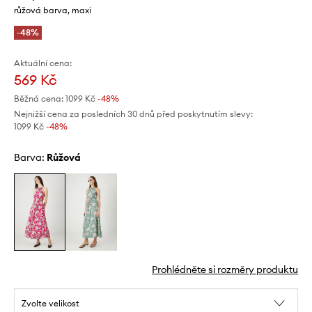
růžová barva, maxi
-48%
Aktuální cena:
569 Kč
Běžná cena:
1099 Kč
-48%
Nejnižší cena za posledních 30 dnů před poskytnutím slevy:
1099 Kč
 -48%
Barva:
růžová
Prohlédněte si rozměry produktu
Zvolte velikost