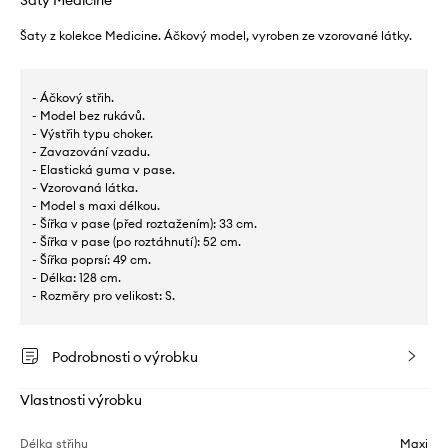
Šaty Medicine
Šaty z kolekce Medicine. Áčkový model, vyroben ze vzorované látky.
- Áčkový střih.
- Model bez rukávů.
- Výstřih typu choker.
- Zavazování vzadu.
- Elastická guma v pase.
- Vzorovaná látka.
- Model s maxi délkou.
- Šířka v pase (před roztažením): 33 cm.
- Šířka v pase (po roztáhnutí): 52 cm.
- Šířka poprsí: 49 cm.
- Délka: 128 cm.
- Rozměry pro velikost: S.
Podrobnosti o výrobku
Vlastnosti výrobku
Délka střihu
Maxi