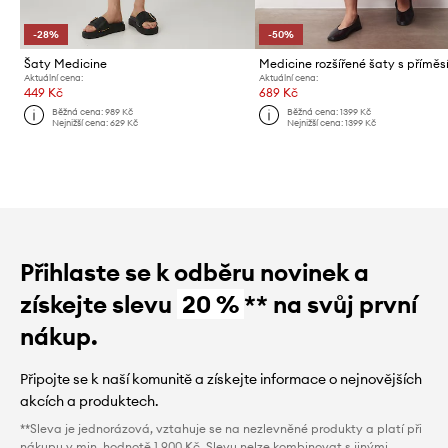
-28%
-50%
Šaty Medicine
Medicine rozšířené šaty s příměsí
Aktuální cena:
Aktuální cena:
449 Kč
689 Kč
Běžná cena:
989 Kč
Běžná cena:
1399 Kč
Nejnižší cena:
629 Kč
Nejnižší cena:
1399 Kč
Přihlaste se k odběru novinek a
získejte slevu
20 %
** na svůj první
nákup.
Připojte se k naší komunitě a získejte informace o nejnovějších
akcích a produktech.
**Sleva je jednorázová, vztahuje se na nezlevněné produkty a platí při
nákupu v min. hodnotě 1 900 Kč. Slevu nelze kombinovat s jinými