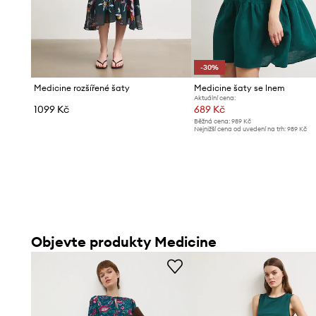
-30%
Medicine rozšířené šaty
Medicine šaty se lnem
Aktuální cena:
1099 Kč
689 Kč
Běžná cena:
989 Kč
Nejnižší cena od uvedení na trh:
989 Kč
Objevte produkty Medicine