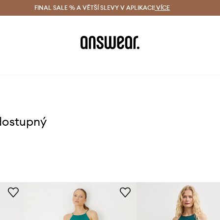
ácení zdarma (od 1800 Kč)
FINAL SALE % A VĚTŠÍ SLEVY V APLIKACI!
Doručení i do 24 h
VÍCE
Ušetřete s 
dostupný