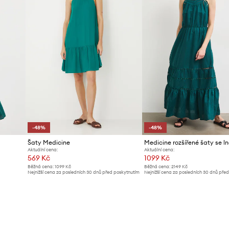
-48%
-48%
Šaty Medicine
Medicine rozšířené šaty se l
Aktuální cena:
Aktuální cena:
569 Kč
1099 Kč
Běžná cena:
1099 Kč
Běžná cena:
2149 Kč
Nejnižší cena za posledních 30 dnů před poskytnutím
Nejnižší cena za posledních 30 dnů pře
slevy:
1099 Kč
slevy:
2149 Kč