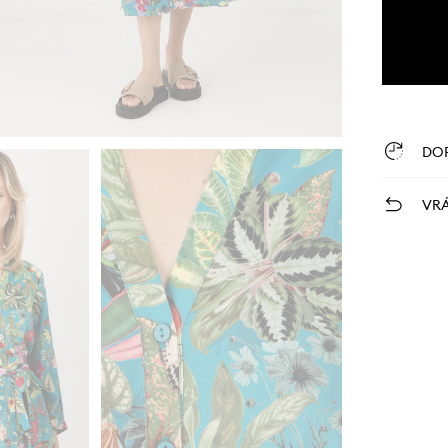
DO
VRÁ