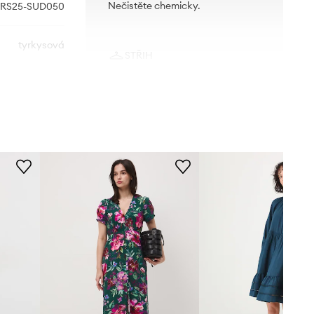
Nečistěte chemicky.
RS25-SUD050
tyrkysová
STŘIH
Medicine
Rukáv
:
3/4
Výstřih
:
Výstřih do V
Střih modelu
:
rozšířený
ROZMĚRY
Menší velikost
Doporučujeme zvolit si o číslo větší
velikost, než běžně nosíte.
Prohlédněte si rozměry produktu