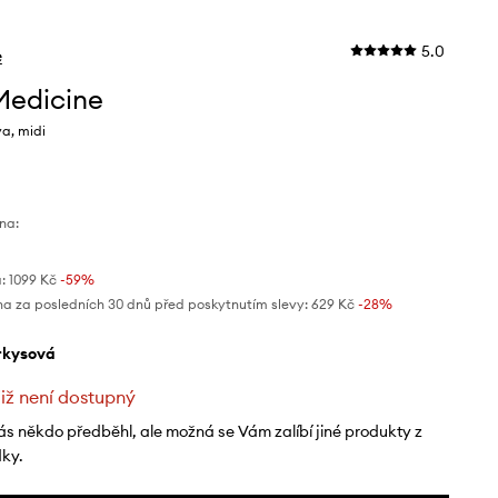
5.0
e
Medicine
a, midi
na:
:
1099 Kč
-59%
na za posledních 30 dnů před poskytnutím slevy:
629 Kč
 -28%
yrkysová
již není dostupný
ás někdo předběhl, ale možná se Vám zalíbí jiné produkty z
dky.