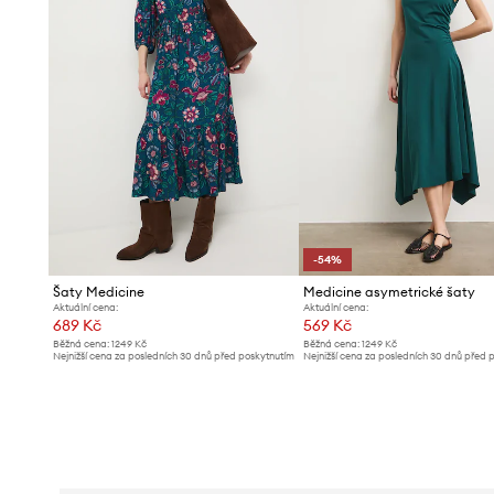
-54%
Šaty Medicine
Medicine asymetrické šaty
Aktuální cena:
Aktuální cena:
689 Kč
569 Kč
Běžná cena:
1249 Kč
Běžná cena:
1249 Kč
Nejnižší cena za posledních 30 dnů před poskytnutím
Nejnižší cena za posledních 30 dnů před 
slevy:
749 Kč
slevy:
1249 Kč