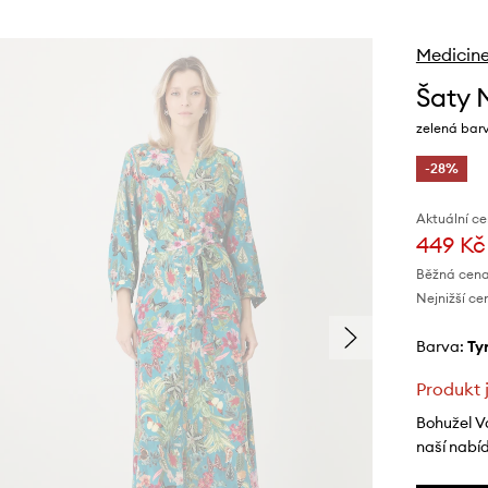
Medicin
Šaty 
zelená barv
-28%
Aktuální ce
449 Kč
Běžná cena
Nejnižší ce
Barva:
t
Produkt 
Bohužel V
naší nabí