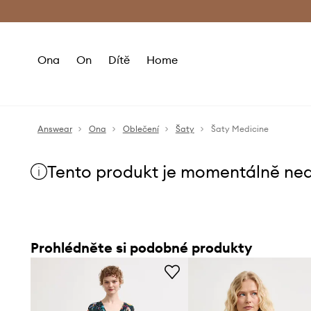
Premium Fashion Benefits
Doručení a vr
Ona
On
Dítě
Home
Answear
Ona
Oblečení
Šaty
Šaty Medicine
Tento produkt je momentálně ne
Prohlédněte si podobné produkty