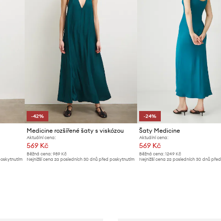
-42%
-24%
Medicine rozšířené šaty s viskózou
Šaty Medicine
Aktuální cena:
Aktuální cena:
569 Kč
569 Kč
Běžná cena:
989 Kč
Běžná cena:
1249 Kč
poskytnutím
Nejnižší cena za posledních 30 dnů před poskytnutím
Nejnižší cena za posledních 30 dnů pře
slevy:
989 Kč
slevy:
749 Kč