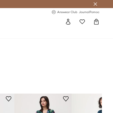
Answear Club
- 20 % na první objednávku
Answear Club
Journal
Pomoc