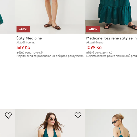
-48%
-48%
Šaty Medicine
Medicine rozšířené šaty se l
Aktuální cena:
Aktuální cena:
569 Kč
1099 Kč
Běžná cena:
1099 Kč
Běžná cena:
2149 Kč
Nejnižší cena za posledních 30 dnů před poskytnutím
Nejnižší cena za posledních 30 dnů pře
slevy:
1099 Kč
slevy:
2149 Kč