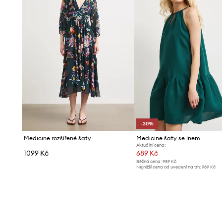
-30%
Medicine rozšířené šaty
Medicine šaty se lnem
Aktuální cena:
1099 Kč
689 Kč
Běžná cena:
989 Kč
Nejnižší cena od uvedení na trh:
989 Kč