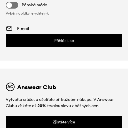
Pánská móda
Výběr nabídky je volitelný.
Přihlásit se
Answear Club
Vytvořte si účet a ušetřete při každém nákupu. V Answear
Clubu získáte až
20%
trvalou slevu z běžných cen.
Zjistěte více