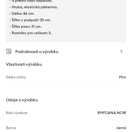
- V přední části kapsička.
- Hrubá, elastická pletenina.
- Délka: 86 cm.
- Šířka v podpaží: 35 cm.
- Šířka pasu: 31 cm.
- Rozměry pro velikost: S.
Podrobnosti o výrobku
Vlastnosti výrobku
Délka střihu
Mini
Údaje o výrobku
Kód výrobce
RMFOANA.NOIR
Barva
černá