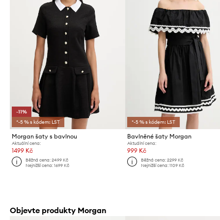
-11%
*-5 % s kódem: LST
*-5 % s kódem: LST
Morgan šaty s bavlnou
Bavlněné šaty Morgan
Aktuální cena:
Aktuální cena:
1499 Kč
999 Kč
Běžná cena:
2499 Kč
Běžná cena:
2299 Kč
Nejnižší cena:
1699 Kč
Nejnižší cena:
1109 Kč
Objevte produkty Morgan