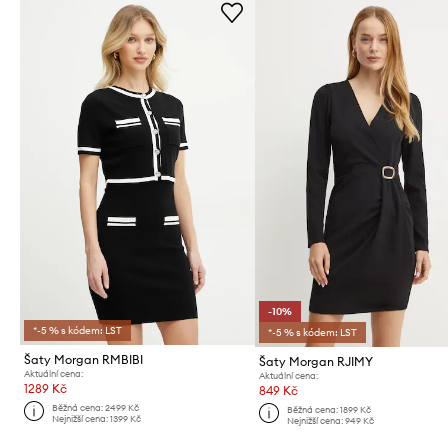
-10%
*-5 % s kódem: LST
*-5 % s kódem: LST
Šaty Morgan RMBIBI
Šaty Morgan RJIMY
Aktuální cena:
Aktuální cena:
1289 Kč
849 Kč
Běžná cena:
2499 Kč
Běžná cena:
1899 Kč
Nejnižší cena:
1399 Kč
Nejnižší cena:
949 Kč