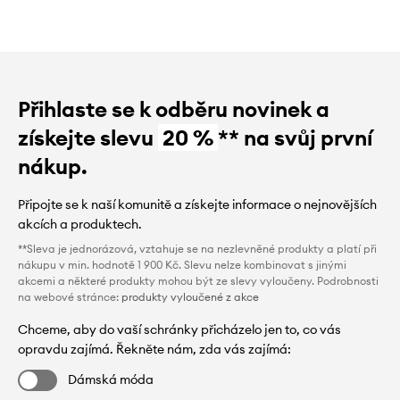
Přihlaste se k odběru novinek a
získejte slevu
20 %
** na svůj první
nákup.
Připojte se k naší komunitě a získejte informace o nejnovějších
akcích a produktech.
**Sleva je jednorázová, vztahuje se na nezlevněné produkty a platí při
nákupu v min. hodnotě 1 900 Kč. Slevu nelze kombinovat s jinými
akcemi a některé produkty mohou být ze slevy vyloučeny. Podrobnosti
na webové stránce:
produkty vyloučené z akce
Chceme, aby do vaší schránky přicházelo jen to, co vás
opravdu zajímá. Řekněte nám, zda vás zajímá:
Dámská móda