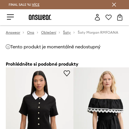
FINAL SALE %!
VÍCE
Ušetřete s Answear Club
Answear
Ona
Oblečení
Šaty
Šaty Morgan RMFOANA
Tento produkt je momentálně nedostupný
Prohlédněte si podobné produkty