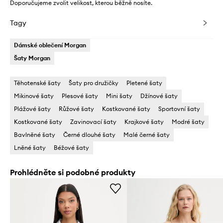
Doporučujeme zvolit velikost, kterou běžně nosíte.
Tagy
Dámské oblečení Morgan
Šaty Morgan
Těhotenské šaty
Šaty pro družičky
Pletené šaty
Mikinové šaty
Plesové šaty
Mini šaty
Džínové šaty
Plážové šaty
Růžové šaty
Kostkované šaty
Sportovní šaty
Kostkované šaty
Zavinovací šaty
Krajkové šaty
Modré šaty
Bavlněné šaty
Černé dlouhé šaty
Malé černé šaty
Lněné šaty
Béžové šaty
Prohlédněte si podobné produkty