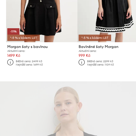
-11%
*-5 % s kódem: LST
*-5 % s kódem: LST
Morgan šaty s bavlnou
Bavlněné šaty Morgan
Aktuální cena:
Aktuální cena:
1499 Kč
999 Kč
Běžná cena:
2499 Kč
Běžná cena:
2299 Kč
Nejnižší cena:
1699 Kč
Nejnižší cena:
1109 Kč