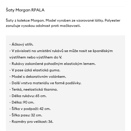
Šaty Morgan RPALA
Šaty z kolekce Morgan. Model vyroben ze vzorované látky. Polyester
zaručuje vysokou odolnost proti mačkavosti.
- Áčkový střih.
- V závislosti na umístění rukávů se může nosit se španělským
výstřihem nebo výstřihem do V.
- Rukávy zakončené pohodlným elastickým lemem.
- V pase úzká elastická guma.
- Model s dekorativním volánkem.
- Další vrstva materiálu ve formě podšívky.
- Tenká, neelastická tkanina.
- Délka rukávu: 65 cm.
- Délka: 90 cm.
- Šířka v podpaží: 42 cm.
- Šířka pasu: 32 cm.
- Rozměry pro velikost: 36.