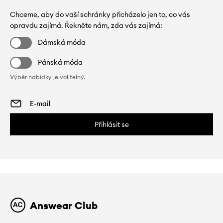
Chceme, aby do vaší schránky přicházelo jen to, co vás
opravdu zajímá. Řekněte nám, zda vás zajímá:
Dámská móda
Pánská móda
Výběr nabídky je volitelný.
Přihlásit se
Answear Club