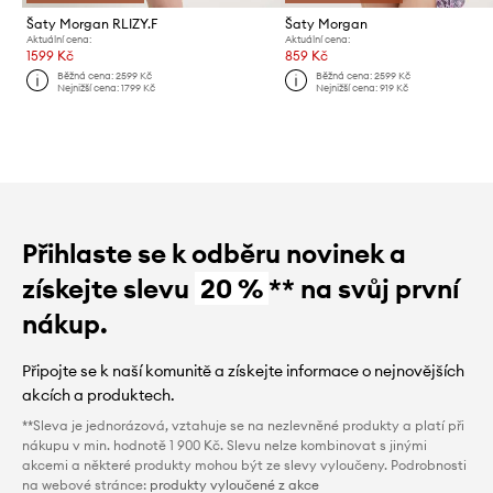
Šaty Morgan RLIZY.F
Šaty Morgan
Aktuální cena:
Aktuální cena:
1599 Kč
859 Kč
Běžná cena:
2599 Kč
Běžná cena:
2599 Kč
Nejnižší cena:
1799 Kč
Nejnižší cena:
919 Kč
Přihlaste se k odběru novinek a
získejte slevu
20 %
** na svůj první
nákup.
Připojte se k naší komunitě a získejte informace o nejnovějších
akcích a produktech.
**Sleva je jednorázová, vztahuje se na nezlevněné produkty a platí při
nákupu v min. hodnotě 1 900 Kč. Slevu nelze kombinovat s jinými
akcemi a některé produkty mohou být ze slevy vyloučeny. Podrobnosti
na webové stránce:
produkty vyloučené z akce