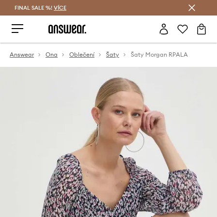
FINAL SALE %!
VÍCE
Ušetřete s Answear Club
Answear
Ona
Oblečení
Šaty
Šaty Morgan RPALA