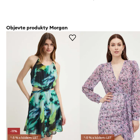
Objevte produkty Morgan
-11%
*-5 % s kódem: LST
*-5 % s kódem: LST