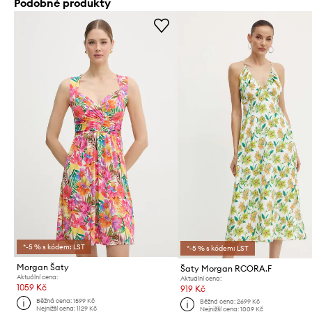
Podobné produkty
*-5 % s kódem: LST
*-5 % s kódem: LST
Morgan Šaty
Šaty Morgan RCORA.F
Aktuální cena:
Aktuální cena:
1059 Kč
919 Kč
Běžná cena:
1599 Kč
Běžná cena:
2699 Kč
Nejnižší cena:
1129 Kč
Nejnižší cena:
1009 Kč