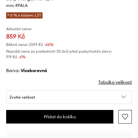
mini, RPALA
*-5 % s kódem: LST
Aktuální cena:
859 Kč
Běžná cena:
2599 Kč
-66%
Nejnižší cena za posledních 30 dnů před poskytnutím slevy:
919 Kč
 -6%
Barva:
vícebarevná
Tabulka velikosti
Zvolte velikost
Přidat do košíku