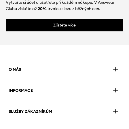
Vytvořte si účet a ušetřete při každém nákupu. V Answear
Clubu získáte až
20%
trvalou slevu z běžných cen.
Zjistěte více
O NÁS
INFORMACE
SLUŽBY ZÁKAZNÍKŮM