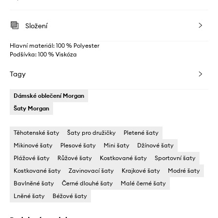
Složení
Hlavní materiál: 100 % Polyester
Podšívka: 100 % Viskóza
Tagy
Dámské oblečení Morgan
Šaty Morgan
Těhotenské šaty
Šaty pro družičky
Pletené šaty
Mikinové šaty
Plesové šaty
Mini šaty
Džínové šaty
Plážové šaty
Růžové šaty
Kostkované šaty
Sportovní šaty
Kostkované šaty
Zavinovací šaty
Krajkové šaty
Modré šaty
Bavlněné šaty
Černé dlouhé šaty
Malé černé šaty
Lněné šaty
Béžové šaty