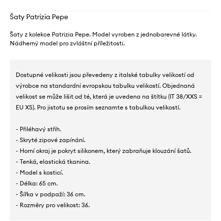
Šaty Patrizia Pepe
Šaty z kolekce Patrizia Pepe. Model vyroben z jednobarevné látky.
Nádherný model pro zvláštní příležitosti.
Dostupné velikosti jsou převedeny z italské tabulky velikostí od
výrobce na standardní evropskou tabulku velikostí. Objednaná
velikost se může lišit od té, která je uvedena na štítku (IT 38/XXS =
EU XS). Pro jistotu se prosím seznamte s tabulkou velikostí.
- Přiléhavý střih.
- Skryté zipové zapínání.
- Horní okraj je pokryt silikonem, který zabraňuje klouzání šatů.
- Tenká, elastická tkanina.
- Model s kosticí.
- Délka: 65 cm.
- Šířka v podpaží: 36 cm.
- Rozměry pro velikost: 36.