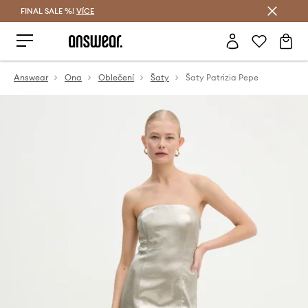
FINAL SALE %!
VÍCE
Ušetřete s Answear Club
Answear
Ona
Oblečení
Šaty
Šaty Patrizia Pepe