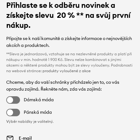
Přihlaste se k odběru novinek a
získejte slevu
20 %
** na svůj první
nákup.
Připojte se k naší komunitě a získejte informace o nejnovějších
akcích a produktech.
**Sleva je jednorázová, vztahuje se na nezlevněné produkty a platí při
nákupu v min. hodnotě 1 900 Kč. Slevu nelze kombinovat s jinými
akcemi a některé produkty mohou být ze slevy vyloučeny. Podrobnosti
na webové stránce:
produkty vyloučené z akce
Chceme, aby do vaší schránky přicházelo jen to, co vás
opravdu zajímá. Řekněte nám, zda vás zajímá:
Dámská móda
Pánská móda
Výběr nabídky je volitelný.