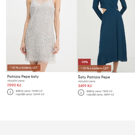
-10%
*-10 % s kódem: LST
*-10 % s kódem: LST
Patrizia Pepe šaty
Šaty Patrizia Pepe
Aktuální cena:
Aktuální cena:
11990 Kč
3499 Kč
Běžná cena:
19989 Kč
Běžná cena:
7899 Kč
Nejnižší cena:
12499 Kč
Nejnižší cena:
3899 Kč