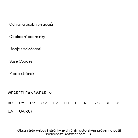
Ochrana osobních údajů
Obchodní podmínky
Údaje společnosti
Vaše Cookies
Mapa stránek
WEARETHEANSWEAR IN:
BG
CY
CZ
GR
HR
HU
IT
PL
RO
SI
SK
UA
UA(RU)
Obsah této webové stránky je chráněn autorským právem a patří
společnosti Answear.com S.A.