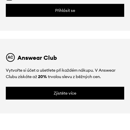
Přihlásit se
Answear Club
Vytvořte si účet a ušetřete při každém nákupu. V Answear
Clubu získáte až
20%
trvalou slevu z běžných cen.
Zjistěte více