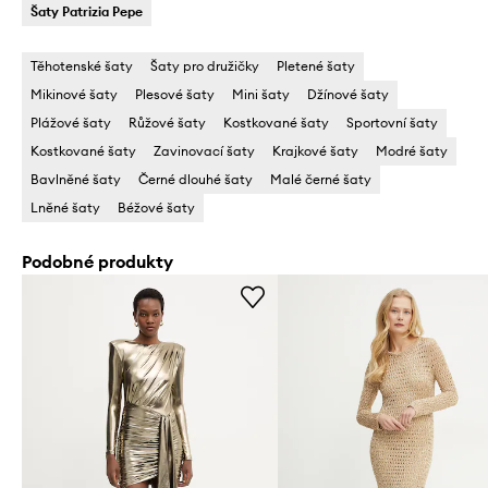
Šaty Patrizia Pepe
Těhotenské šaty
Šaty pro družičky
Pletené šaty
Mikinové šaty
Plesové šaty
Mini šaty
Džínové šaty
Plážové šaty
Růžové šaty
Kostkované šaty
Sportovní šaty
Kostkované šaty
Zavinovací šaty
Krajkové šaty
Modré šaty
Bavlněné šaty
Černé dlouhé šaty
Malé černé šaty
Lněné šaty
Béžové šaty
Podobné produkty