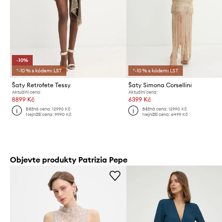
-10%
*-10 % s kódem: LST
*-10 % s kódem: LST
Šaty Retrofete Tessy
Šaty Simona Corsellini
Aktuální cena:
Aktuální cena:
8899 Kč
6399 Kč
Běžná cena:
12990 Kč
Běžná cena:
12990 Kč
Nejnižší cena:
9990 Kč
Nejnižší cena:
6499 Kč
Objevte produkty Patrizia Pepe