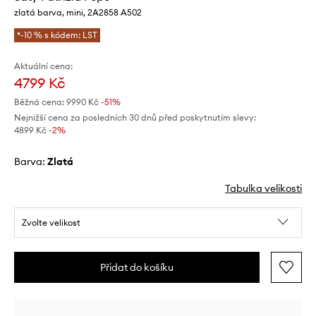
zlatá barva, mini, 2A2858 A502
*-10 % s kódem: LST
Aktuální cena:
4799 Kč
Běžná cena:
9990 Kč
-51%
Nejnižší cena za posledních 30 dnů před poskytnutím slevy:
4899 Kč
 -2%
Barva:
zlatá
Tabulka velikosti
Zvolte velikost
Přidat do košíku