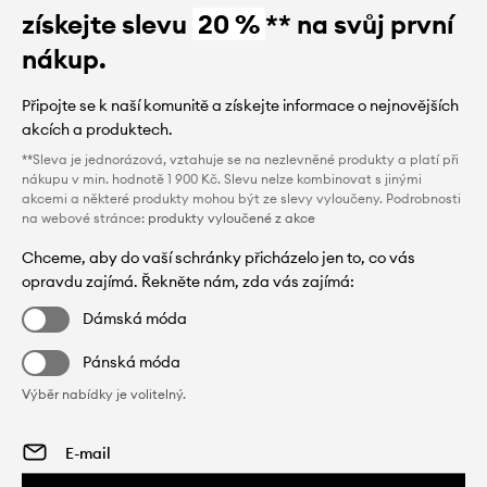
získejte slevu
20 %
** na svůj první
nákup.
Připojte se k naší komunitě a získejte informace o nejnovějších
akcích a produktech.
**Sleva je jednorázová, vztahuje se na nezlevněné produkty a platí při
nákupu v min. hodnotě 1 900 Kč. Slevu nelze kombinovat s jinými
akcemi a některé produkty mohou být ze slevy vyloučeny. Podrobnosti
na webové stránce:
produkty vyloučené z akce
Chceme, aby do vaší schránky přicházelo jen to, co vás
opravdu zajímá. Řekněte nám, zda vás zajímá:
Dámská móda
Pánská móda
Výběr nabídky je volitelný.