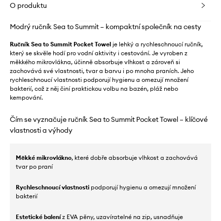
O produktu
Modrý ručník Sea to Summit – kompaktní společník na cesty
Ručník Sea to Summit Pocket Towel
je lehký a rychleschnoucí ručník,
který se skvěle hodí pro vodní aktivity i cestování. Je vyroben z
měkkého mikrovlákna, účinně absorbuje vlhkost a zároveň si
zachovává své vlastnosti, tvar a barvu i po mnoha praních. Jeho
rychleschnoucí vlastnosti podporují hygienu a omezují množení
bakterií, což z něj činí praktickou volbu na bazén, pláž nebo
kempování.
Čím se vyznačuje ručník Sea to Summit Pocket Towel – klíčové
vlastnosti a výhody
Měkké mikrovlákno
, které dobře absorbuje vlhkost a zachovává
tvar po praní
Rychleschnoucí vlastnosti
podporují hygienu a omezují množení
bakterií
Estetické balení
z EVA pěny, uzavíratelné na zip, usnadňuje