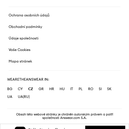
Ochrana osobních údajů
Obchodní podmínky
Údaje společnosti
Vaše Cookies
Mapa stránek
WEARETHEANSWEAR IN:
BG
CY
CZ
GR
HR
HU
IT
PL
RO
SI
SK
UA
UA(RU)
Obsah této webové stránky je chráněn autorským právem a patří
společnosti Answear.com S.A.