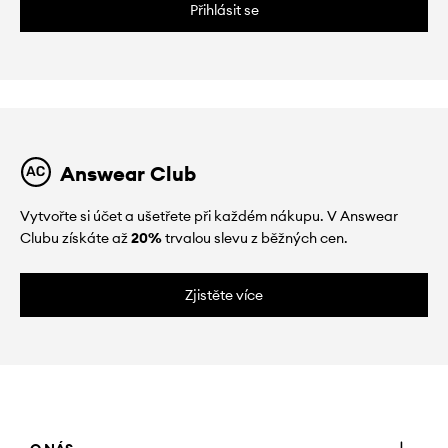
Přihlásit se
Answear Club
Vytvořte si účet a ušetřete při každém nákupu. V Answear
Clubu získáte až
20%
trvalou slevu z běžných cen.
Zjistěte více