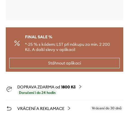
FINAL SALE %
*-25 % s kódem: LST při nákupu za min. 2 200
Kč. A další slevy v aplikaci!
Stáhnout aplikaci
DOPRAVA ZDARMA od
1800 Kč
Doručení i do 24 hodin
VRÁCENÍ A REKLAMACE
Vrácení do 30 dnů