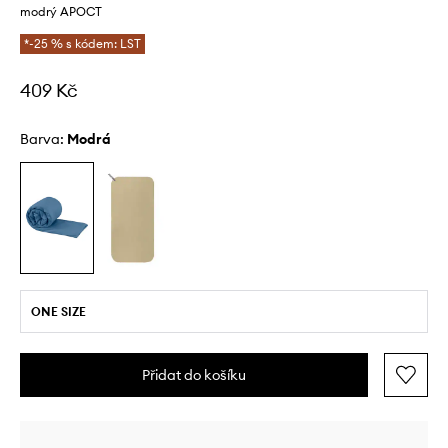
modrý APOCT
*-25 % s kódem: LST
409 Kč
Barva:
modrá
ONE SIZE
Přidat do košíku