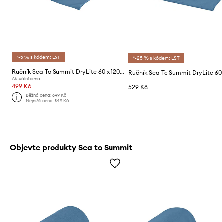
*-5 % s kódem: LST
*-25 % s kódem: LST
Ručník Sea To Summit DryLite 60 x 120 cm
Aktuální cena:
499 Kč
529 Kč
Běžná cena:
649 Kč
Nejnižší cena:
549 Kč
Objevte produkty Sea to Summit