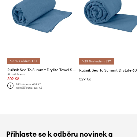
*-5 % s kódem: LST
*-25 % s kódem: LST
Ručník Sea To Summit Drylite Towel S 40 x 80 cm
Aktuální cena:
309 Kč
529 Kč
Běžná cena:
409 Kč
Nejnižší cena:
329 Kč
Přihlaste se k odběru novinek a