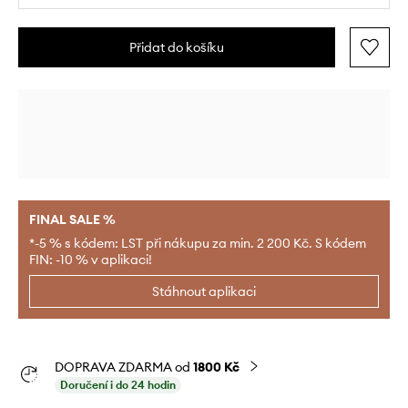
Přidat do košíku
FINAL SALE %
*-5 % s kódem: LST při nákupu za min. 2 200 Kč. S kódem
FIN: -10 % v aplikaci!
Stáhnout aplikaci
DOPRAVA ZDARMA od
1800 Kč
Doručení i do 24 hodin