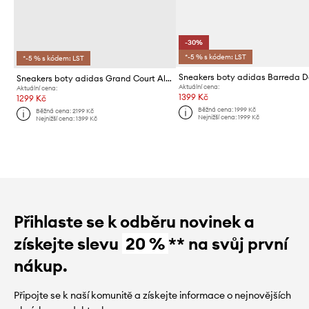
-30%
*-5 % s kódem: LST
*-5 % s kódem: LST
Sneakers boty adidas Grand Court Alpha
Aktuální cena:
Aktuální cena:
1399 Kč
1299 Kč
Běžná cena:
1999 Kč
Běžná cena:
2199 Kč
Nejnižší cena:
1999 Kč
Nejnižší cena:
1399 Kč
Přihlaste se k odběru novinek a
získejte slevu
20 %
** na svůj první
nákup.
Připojte se k naší komunitě a získejte informace o nejnovějších