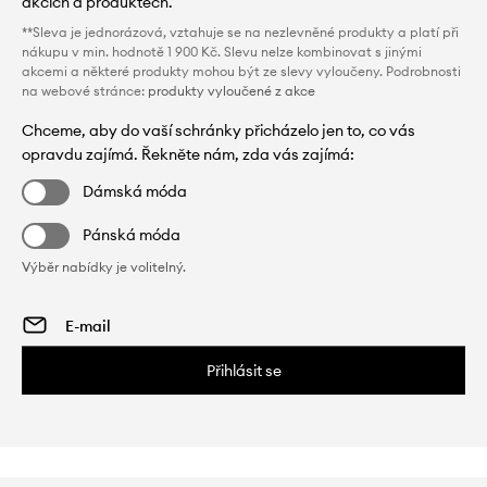
akcích a produktech.
**Sleva je jednorázová, vztahuje se na nezlevněné produkty a platí při
nákupu v min. hodnotě 1 900 Kč. Slevu nelze kombinovat s jinými
akcemi a některé produkty mohou být ze slevy vyloučeny. Podrobnosti
na webové stránce:
produkty vyloučené z akce
Chceme, aby do vaší schránky přicházelo jen to, co vás
opravdu zajímá. Řekněte nám, zda vás zajímá:
Dámská móda
Pánská móda
Výběr nabídky je volitelný.
Přihlásit se