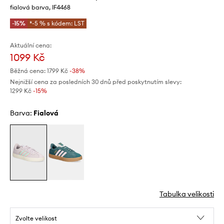
fialová barva, IF4468
-15%
*-5 % s kódem: LST
Aktuální cena:
1099 Kč
Běžná cena:
1799 Kč
-38%
Nejnižší cena za posledních 30 dnů před poskytnutím slevy:
1299 Kč
 -15%
Barva:
fialová
Tabulka velikosti
Zvolte velikost