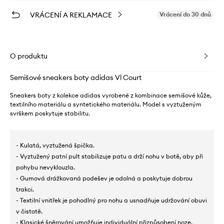
VRÁCENÍ A REKLAMACE
Vrácení do 30 dnů
O produktu
Semišové sneakers boty adidas Vl Court
Sneakers boty z kolekce adidas vyrobené z kombinace semišové kůže,
textilního materiálu a syntetického materiálu. Model s vyztuženým
svrškem poskytuje stabilitu.
- Kulatá, vyztužená špička.
- Vyztužený patní pult stabilizuje patu a drží nohu v botě, aby při
pohybu nevyklouzla.
- Gumová drážkovaná podešev je odolná a poskytuje dobrou
trakci.
- Textilní vnitřek je pohodlný pro nohu a usnadňuje udržování obuvi
v čistotě.
- Klasické šněrování umožňuje individuální přizpůsobení noze.