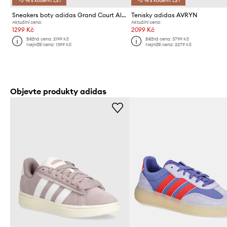
*-5 % s kódem: LST
*-5 % s kódem: LST
Sneakers boty adidas Grand Court Alpha
Tenisky adidas AVRYN
Aktuální cena:
Aktuální cena:
1299 Kč
2099 Kč
Běžná cena:
2199 Kč
Běžná cena:
3799 Kč
Nejnižší cena:
1399 Kč
Nejnižší cena:
2279 Kč
Objevte produkty adidas