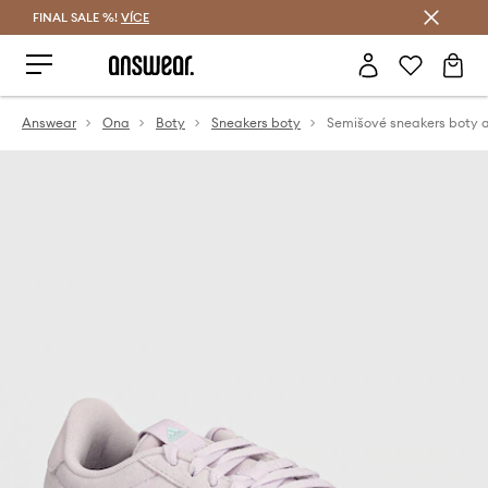
FINAL SALE %!
VÍCE
Ušetřete s Answear Club
Answear
Ona
Boty
Sneakers boty