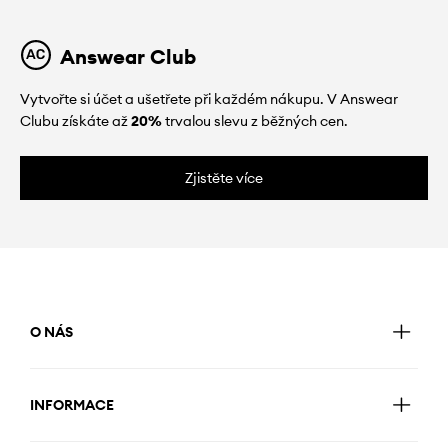
Answear Club
Vytvořte si účet a ušetřete při každém nákupu. V Answear
Clubu získáte až
20%
trvalou slevu z běžných cen.
Zjistěte více
O NÁS
INFORMACE