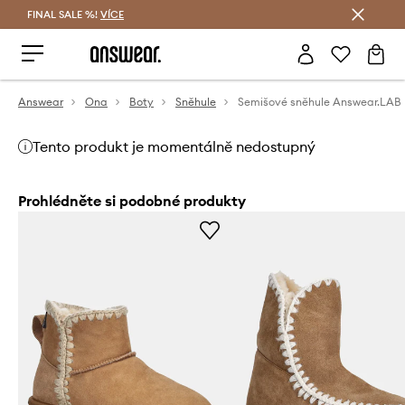
FINAL SALE %!
VÍCE
Ušetřete s Answear Club
Answear
Ona
Boty
Sněhule
Semišové sněhule Answear.LAB
Tento produkt je momentálně nedostupný
Prohlédněte si podobné produkty