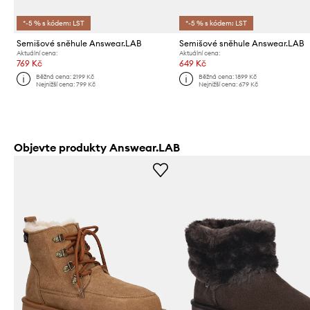
*-5 % s kódem: LST
*-5 % s kódem: LST
Semišové sněhule Answear.LAB
Semišové sněhule Answear.LAB
Aktuální cena:
Aktuální cena:
769 Kč
649 Kč
Běžná cena:
2199 Kč
Běžná cena:
1899 Kč
Nejnižší cena:
799 Kč
Nejnižší cena:
679 Kč
Objevte produkty Answear.LAB