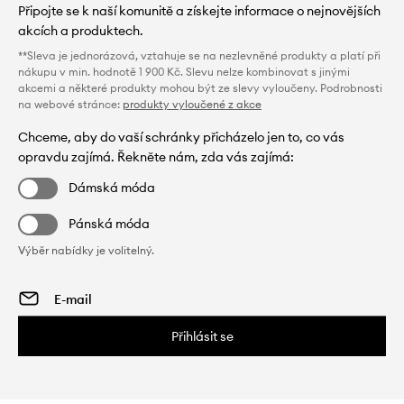
Připojte se k naší komunitě a získejte informace o nejnovějších
akcích a produktech.
**Sleva je jednorázová, vztahuje se na nezlevněné produkty a platí při
nákupu v min. hodnotě 1 900 Kč. Slevu nelze kombinovat s jinými
akcemi a některé produkty mohou být ze slevy vyloučeny. Podrobnosti
na webové stránce:
produkty vyloučené z akce
Chceme, aby do vaší schránky přicházelo jen to, co vás
opravdu zajímá. Řekněte nám, zda vás zajímá:
Dámská móda
Pánská móda
Výběr nabídky je volitelný.
Přihlásit se