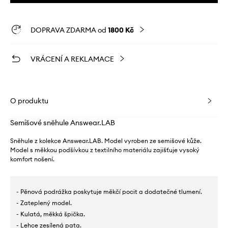
DOPRAVA ZDARMA od
1800 Kč
VRÁCENÍ A REKLAMACE
O produktu
Semišové sněhule Answear.LAB
Sněhule z kolekce Answear.LAB. Model vyroben ze semišové kůže.
Model s měkkou podšívkou z textilního materiálu zajišťuje vysoký
komfort nošení.
- Pěnová podrážka poskytuje měkčí pocit a dodatečné tlumení.
- Zateplený model.
- Kulatá, měkká špička.
- Lehce zesílená pata.