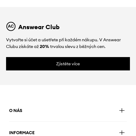
Answear Club
Vytvořte si účet a ušetřete při každém nákupu. V Answear
Clubu získáte až
20%
trvalou slevu z běžných cen.
Zjistěte více
O NÁS
INFORMACE