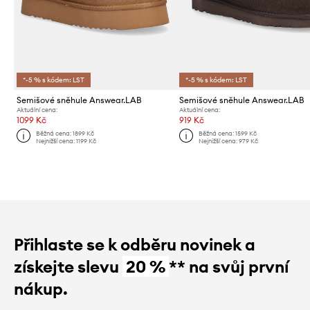
*-5 % s kódem: LST
*-5 % s kódem: LST
Semišové sněhule Answear.LAB
Semišové sněhule Answear.LAB
Aktuální cena:
Aktuální cena:
1099 Kč
919 Kč
Běžná cena:
1899 Kč
Běžná cena:
1599 Kč
Nejnižší cena:
1199 Kč
Nejnižší cena:
979 Kč
Přihlaste se k odběru novinek a
získejte slevu
20 %
** na svůj první
nákup.