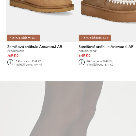
*-5 % s kódem: LST
*-5 % s kódem: LST
Semišové sněhule Answear.LAB
Semišové sněhule Answear.LAB
Aktuální cena:
Aktuální cena:
769 Kč
649 Kč
Běžná cena:
2199 Kč
Běžná cena:
1899 Kč
Nejnižší cena:
799 Kč
Nejnižší cena:
679 Kč