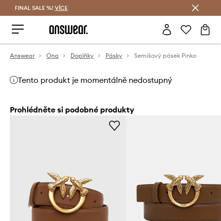
FINAL SALE %!
VÍCE
Ušetřete s Answear Club
Answear
Ona
Doplňky
Pásky
Semišový pásek Pinko
Tento produkt je momentálně nedostupný
Prohlédněte si podobné produkty