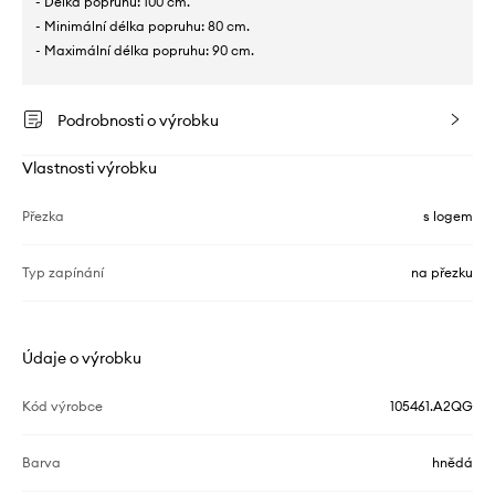
- Délka popruhu: 100 cm.
- Minimální délka popruhu: 80 cm.
- Maximální délka popruhu: 90 cm.
Podrobnosti o výrobku
Vlastnosti výrobku
Přezka
s logem
Typ zapínání
na přezku
Údaje o výrobku
Kód výrobce
105461.A2QG
Barva
hnědá