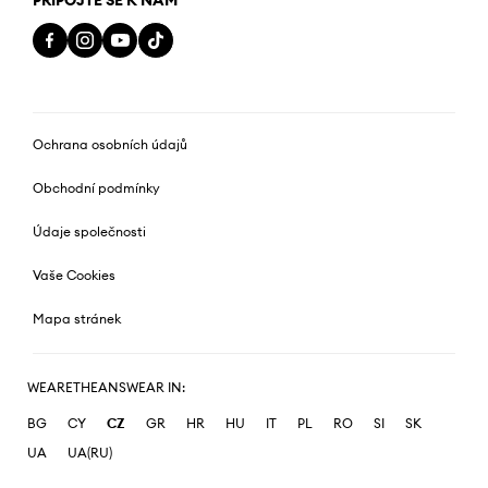
PŘIPOJTE SE K NÁM
Ochrana osobních údajů
Obchodní podmínky
Údaje společnosti
Vaše Cookies
Mapa stránek
WEARETHEANSWEAR IN:
BG
CY
CZ
GR
HR
HU
IT
PL
RO
SI
SK
UA
UA(RU)