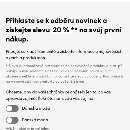
Přihlaste se k odběru novinek a
získejte slevu
20 %
** na svůj první
nákup.
Připojte se k naší komunitě a získejte informace o nejnovějších
akcích a produktech.
**Sleva je jednorázová, vztahuje se na nezlevněné produkty a platí při
nákupu v min. hodnotě 1 900 Kč. Slevu nelze kombinovat s jinými
akcemi a některé produkty mohou být ze slevy vyloučeny. Podrobnosti
na webové stránce:
produkty vyloučené z akce
Chceme, aby do vaší schránky přicházelo jen to, co vás
opravdu zajímá. Řekněte nám, zda vás zajímá:
Dámská móda
Pánská móda
Výběr nabídky je volitelný.