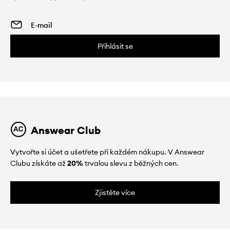
Přihlásit se
Answear Club
Vytvořte si účet a ušetřete při každém nákupu. V Answear
Clubu získáte až
20%
trvalou slevu z běžných cen.
Zjistěte více