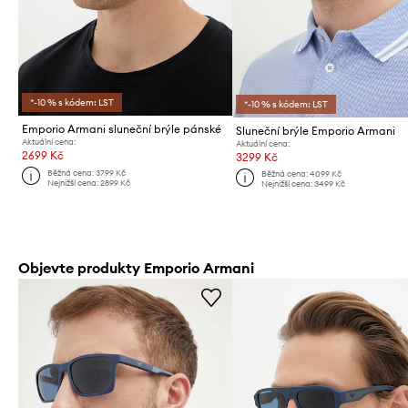
*-10 % s kódem: LST
*-10 % s kódem: LST
Emporio Armani sluneční brýle pánské
Sluneční brýle Emporio Armani
Aktuální cena:
Aktuální cena:
2699 Kč
3299 Kč
Běžná cena:
3799 Kč
Běžná cena:
4099 Kč
Nejnižší cena:
2899 Kč
Nejnižší cena:
3499 Kč
Objevte produkty Emporio Armani