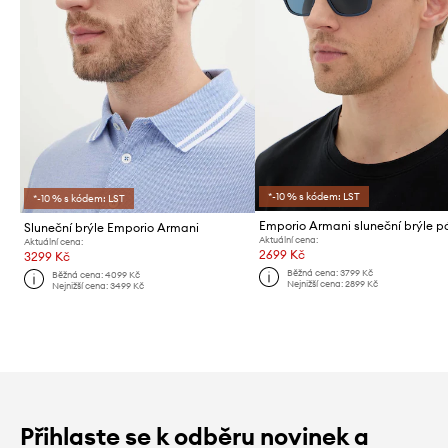
*-10 % s kódem: LST
*-10 % s kódem: LST
Emporio Armani sluneční brýle p
Sluneční brýle Emporio Armani
Aktuální cena:
Aktuální cena:
2699 Kč
3299 Kč
Běžná cena:
3799 Kč
Běžná cena:
4099 Kč
Nejnižší cena:
2899 Kč
Nejnižší cena:
3499 Kč
Přihlaste se k odběru novinek a