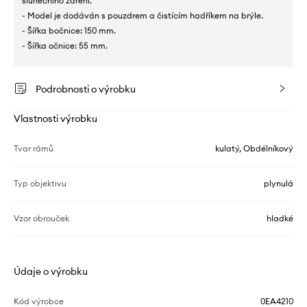
slunečního záření.
- Model je dodáván s pouzdrem a čistícím hadříkem na brýle.
- Šířka bočnice: 150 mm.
- Šířka očnice: 55 mm.
Podrobnosti o výrobku
Vlastnosti výrobku
Tvar rámů
kulatý, Obdélníkový
Typ objektivu
plynulá
Vzor obrouček
hladké
Údaje o výrobku
Kód výrobce
0EA4210