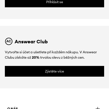
Přihlásit se
Answear Club
Vytvořte si účet a ušetřete při každém nákupu. V Answear
Clubu získáte až
20%
trvalou slevu z běžných cen.
Zjistěte více
O NÁS