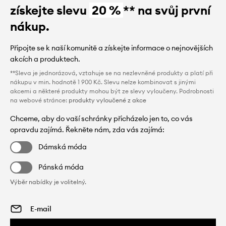
získejte slevu
20 %
** na svůj první
nákup.
Připojte se k naší komunitě a získejte informace o nejnovějších
akcích a produktech.
**Sleva je jednorázová, vztahuje se na nezlevněné produkty a platí při
nákupu v min. hodnotě 1 900 Kč. Slevu nelze kombinovat s jinými
akcemi a některé produkty mohou být ze slevy vyloučeny. Podrobnosti
na webové stránce:
produkty vyloučené z akce
Chceme, aby do vaší schránky přicházelo jen to, co vás
opravdu zajímá. Řekněte nám, zda vás zajímá:
Dámská móda
Pánská móda
Výběr nabídky je volitelný.