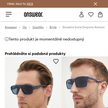
FINAL SALE %!
VÍCE
Ušetřete s Answear Club
Answear
On
Doplňky
Brýle
Sluneční brýle Emporio Armani
Tento produkt je momentálně nedostupný
Prohlédněte si podobné produkty