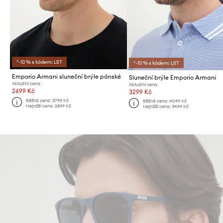
*-10 % s kódem: LST
*-10 % s kódem: LST
Emporio Armani sluneční brýle pánské
Sluneční brýle Emporio Armani
Aktuální cena:
Aktuální cena:
2699 Kč
3299 Kč
Běžná cena:
3799 Kč
Běžná cena:
4099 Kč
Nejnižší cena:
2899 Kč
Nejnižší cena:
3499 Kč