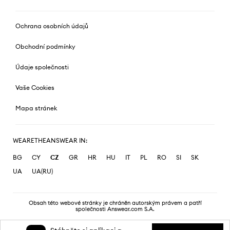
Ochrana osobních údajů
Obchodní podmínky
Údaje společnosti
Vaše Cookies
Mapa stránek
WEARETHEANSWEAR IN:
BG
CY
CZ
GR
HR
HU
IT
PL
RO
SI
SK
UA
UA(RU)
Obsah této webové stránky je chráněn autorským právem a patří
společnosti Answear.com S.A.