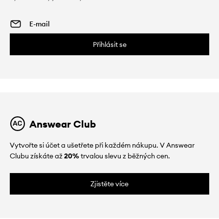
Přihlásit se
Answear Club
Vytvořte si účet a ušetřete při každém nákupu. V Answear
Clubu získáte až
20%
trvalou slevu z běžných cen.
Zjistěte více