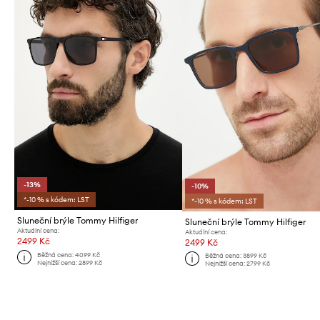
-13%
-10%
*-10 % s kódem: LST
*-10 % s kódem: LST
Sluneční brýle Tommy Hilfiger
Sluneční brýle Tommy Hilfiger
Aktuální cena:
Aktuální cena:
2499 Kč
2499 Kč
Běžná cena:
4099 Kč
Běžná cena:
3899 Kč
Nejnižší cena:
2899 Kč
Nejnižší cena:
2799 Kč