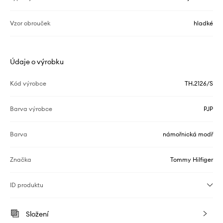
Vzor obrouček
hladké
Údaje o výrobku
Kód výrobce
TH.2126/S
Barva výrobce
PJP
Barva
námořnická modř
Značka
Tommy Hilfiger
ID produktu
Složení