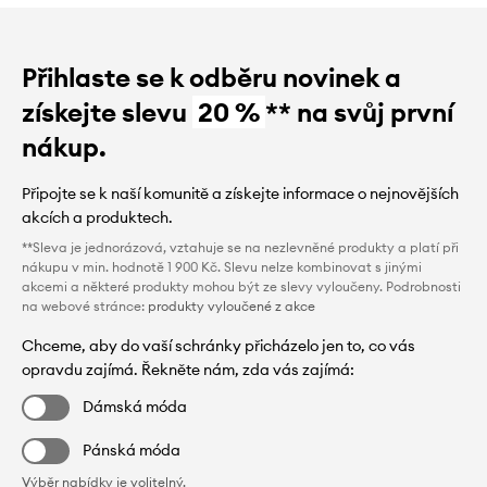
Přihlaste se k odběru novinek a
získejte slevu
20 %
** na svůj první
nákup.
Připojte se k naší komunitě a získejte informace o nejnovějších
akcích a produktech.
**Sleva je jednorázová, vztahuje se na nezlevněné produkty a platí při
nákupu v min. hodnotě 1 900 Kč. Slevu nelze kombinovat s jinými
akcemi a některé produkty mohou být ze slevy vyloučeny. Podrobnosti
na webové stránce:
produkty vyloučené z akce
Chceme, aby do vaší schránky přicházelo jen to, co vás
opravdu zajímá. Řekněte nám, zda vás zajímá:
Dámská móda
Pánská móda
Výběr nabídky je volitelný.