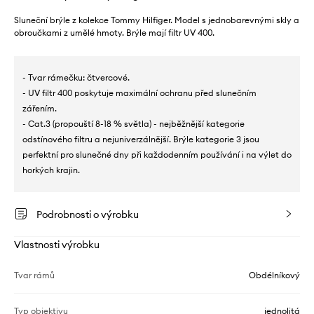
Sluneční brýle z kolekce Tommy Hilfiger. Model s jednobarevnými skly a
obroučkami z umělé hmoty. Brýle mají filtr UV 400.
- Tvar rámečku: čtvercové.
- UV filtr 400 poskytuje maximální ochranu před slunečním
zářením.
- Cat.3 (propouští 8-18 % světla) - nejběžnější kategorie
odstínového filtru a nejuniverzálnější. Brýle kategorie 3 jsou
perfektní pro slunečné dny při každodenním používání i na výlet do
horkých krajin.
Podrobnosti o výrobku
Vlastnosti výrobku
Tvar rámů
Obdélníkový
Typ objektivu
jednolitá