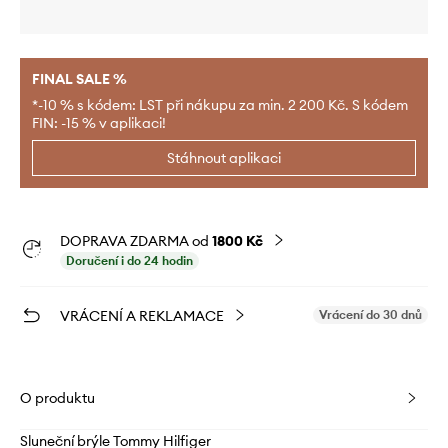
FINAL SALE %
*-10 % s kódem: LST při nákupu za min. 2 200 Kč. S kódem
FIN: -15 % v aplikaci!
Stáhnout aplikaci
DOPRAVA ZDARMA od
1800 Kč
Doručení i do 24 hodin
VRÁCENÍ A REKLAMACE
Vrácení do 30 dnů
O produktu
Sluneční brýle Tommy Hilfiger