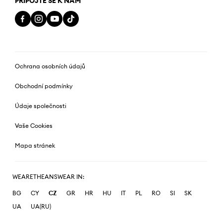
PŘIPOJTE SE K NÁM
Ochrana osobních údajů
Obchodní podmínky
Údaje společnosti
Vaše Cookies
Mapa stránek
WEARETHEANSWEAR IN:
BG
CY
CZ
GR
HR
HU
IT
PL
RO
SI
SK
UA
UA(RU)