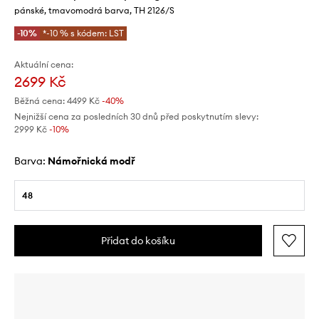
pánské, tmavomodrá barva, TH 2126/S
-10%
*-10 % s kódem: LST
Aktuální cena:
2699 Kč
Běžná cena:
4499 Kč
-40%
Nejnižší cena za posledních 30 dnů před poskytnutím slevy:
2999 Kč
 -10%
Barva:
námořnická modř
48
Přidat do košíku